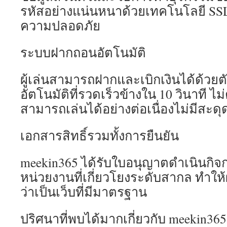
รหัสอย่างแน่นหนาด้วยเทคโนโลยี SSL ท
ความปลอดภัย
ระบบฝากถอนอัตโนมัติ
ผู้เล่นสามารถฝากและเบิกเงินได้ด้วย
อัตโนมัติที่รวดเร็วข้างใน 10 วินาที ไ
สามารถเล่นได้อย่างต่อเนื่องไม่มีสะดุ
เอกสารสิทธิ์รวมทั้งการยืนยัน
meekin365 ได้รับใบอนุญาตดำเนินกิจ
หน่วยงานที่เกี่ยวโยงระดับสากล ทำให้ผู
ว่าเป็นเว็บที่มีมาตรฐาน
ปริศนาที่พบได้มากเกี่ยวกับ meekin365