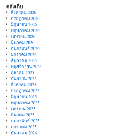
คลังเก็บ
สิงหาคม 2026
กรกฎาคม 2026
มิถุนายน 2026
พฤษภาคม 2026
เมษายน 2026
มีนาคม 2026
กุมภาพันธ์ 2026
มกราคม 2026
ธันวาคม 2025
พฤศจิกายน 2025
ตุลาคม 2025
กันยายน 2025
สิงหาคม 2025
กรกฎาคม 2025
มิถุนายน 2025
พฤษภาคม 2025
เมษายน 2025
มีนาคม 2025
กุมภาพันธ์ 2025
มกราคม 2025
ธันวาคม 2024