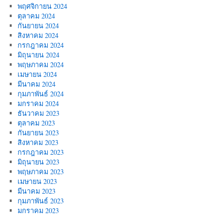
พฤศจิกายน 2024
ตุลาคม 2024
กันยายน 2024
สิงหาคม 2024
กรกฎาคม 2024
มิถุนายน 2024
พฤษภาคม 2024
เมษายน 2024
มีนาคม 2024
กุมภาพันธ์ 2024
มกราคม 2024
ธันวาคม 2023
ตุลาคม 2023
กันยายน 2023
สิงหาคม 2023
กรกฎาคม 2023
มิถุนายน 2023
พฤษภาคม 2023
เมษายน 2023
มีนาคม 2023
กุมภาพันธ์ 2023
มกราคม 2023