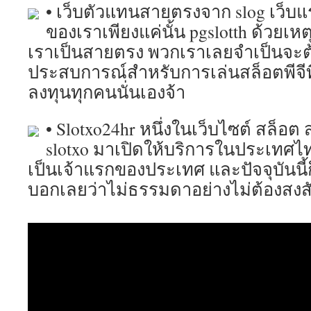
• เว็บตัวแทนสายตรงจาก slog เว็บแร
ของเราเพียงแค่นั้น pgslotth ด้วยเหต
เราเป็นสายตรง พวกเราเลยจำเป็นจะต้
ประสบการณ์สำหรับการเล่นสล็อตพีจีที่ดี
ลงทุนทุกคนนั่นเองจ้า
• Slotxo24hr หนึ่งในเว็บไซต์ สล็อ
slotxo มาเปิดให้บริการในประเทศ
เป็นเจ้าแรกของประเทศ และปัจจุบันนี้ก็
บอกเลยว่าไม่ธรรมดาอย่างไม่ต้องสง