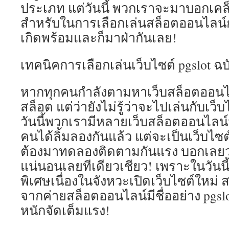
ประเภท แต่วันนี้ พวกเราจะมาบอกเคล็
ได้
1แสน
สำหรับในการเลือกเล่นสล็อตออนไลน์กับ
ต่อ
เกิดพร้อมและก็มาฝ่ากันเลย!
เดือน!
Slot
ไม่มี
เทคนิคการเลือกเล่นเว็บไซต์ pgslot ฉบั
ขั้น
ต่ำ
หากทุกคนกำลังตามหาเว็บสล็อตออนไล
Top
68
สล็อต แต่ว่ายังไม่รู้ว่าจะไปเล่นกับเว็
by
วันนี้พวกเรามีหลายเว็บสล็อตออนไลน
Austin
คนได้ลิ้มลองกันแล้ว แต่จะเป็นเว็บไซ
ต้องมาทดลองติดตามกันแรง บอกเลยว่า
แน่นอนเลยทีเดียวเชียว! เพราะในวันน
พิเศษเนื่องในจังหวะเปิดเว็บไซต์ใหม่
จากค่ายสล็อตออนไลน์มีชื่ออย่าง pgs
หนักจัดเต็มแรง!