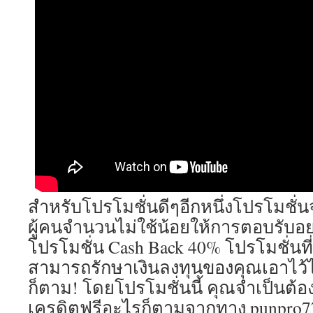
สำหรับโปรโมชั่นดีๆอีกหนึ่งโปรโมชั่นจ
ผู้คนจำนวนไม่ใช้น้อยให้การตอบรับอย่าง
โปรโมชั่น Cash Back 40% โปรโมชั่นที
สามารถรักษาเงินลงทุนของคุณเอาไว้ได
ก็ตาม! โดยโปรโมชั่นนี้ คุณจำเป็นต้
เครดิตฟรีอะไรก็ตามจากทาง punpro777 