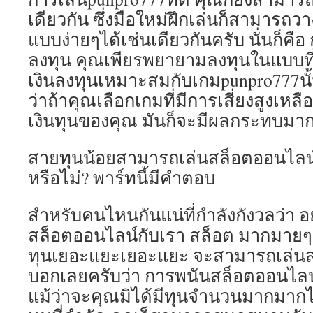
เดียวกัน ซึ่งมือใหม่ฝึกเล่นก็สามารถ
แบบง่ายๆได้เช่นเดียวกันครับ นั่นก็ค
ลงทุน คุณเพียรพยายามลงทุนในแบบท
เงินลงทุนเหมาะสมกับเกมpunpro777นั้
ว่าถ้าคุณเลือกเกมที่มีการเสี่ยงสูงเหลื
เงินทุนของคุณ มันก็จะมีผลกระทบมากยิ
สายทุนน้อยสามารถเล่นสล็อตออนไลน์
หรือไม่? พาร์ทนี้มีคำตอบ
สำหรับคนไหนกันแน่ที่กำลังกังวลว่า
สล็อตออนไลน์กับเรา สล็อต มากมายๆแม
ทุนเยอะแยะเยอะแยะ จะสามารถเล่นสล็
บอกเลยครับว่า การพนันสล็อตออนไลน์ก
แม้ว่าจะคุณมิได้มีทุนจำนวนมากมากไม