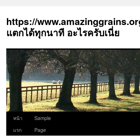
https://www.amazinggrains.org
แตกได้ทุกนาที อะไรครับเนี่ย
ข้าม
หน้า
Sample
ไป
แรก
Page