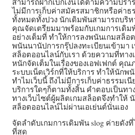
สามารถฝากเบิกเงินได้ตามความปราร
ไม่มีการเก็บค่าสมัครสมาชิกหรือค่า
ทั้งหมดทั้งปวง นักเดิมพันสามารถบริหา
คุณจัดเตรียมมาพร้อมกับเกมการเดิม
อย่างเต็มที่ ทำให้การลงพนันเกมสล็อ
พนันนานัปการกรุ๊ปลงทะเบียนเข้ามา 
สล็อตออนไลน์กับเรา ด้วยความที่ทางเว
หนักจัดเต็มในเรื่องของเอฟเฟกต์ คุณ
ระบบเน็ตเวิร์กที่ให้บริการ ทำให้นักพน
ทำไมเว็บนี้ ถึงไม่มีการเก็บค่าธรรมเน
บริการใดๆก็ตามทั้งสิ้น คำตอบเป็นทาง
ทางเว็บไซต์ผู้ผลิตเกมสล็อตจึงทำให้ น
สล็อตออนไลน์ไม่ผ่านเอเย่นต์นั่นเอง
จัดลำดับเกมการเดิมพัน slog ค่ายดังท
ที่สุด