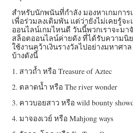
สำหรับนักพนันที่กำลัง มองหาเกมการ
เพื่อร่วมลงเดิมพัน แต่ว่ายังไม่เคยรู้
ออนไลน์เกมไหนดี วันนี้พวกเราจะมาจ
สล็อตออนไลน์ค่ายดัง ที่ได้รับความนิยม
ใช้งานคว้าเงินรางวัลไปอย่างมหาศา
บ้างดังนี้
1. สาวถ้ำ หรือ Treasure of Aztec
2. ตลาดน้ำ หรือ The river wonder
3. คาวบอยสาว หรือ wild bounty show
4. มาจองเวย์ หรือ Mahjong ways