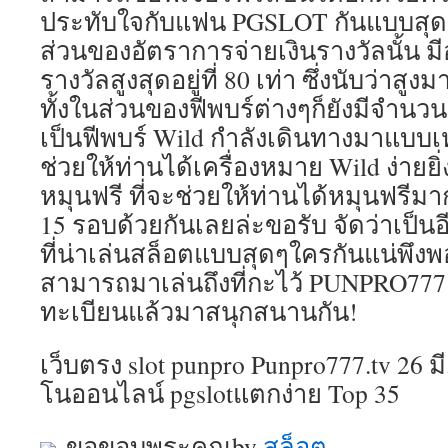
ประทับใจกับแฟน PGSLOT กันแบบสุด
ส่วนของอัตราการจ่ายเงินรางวัลนั้น มี
รางวัลสูงสุดอยู่ที่ 80 เท่า ซึ่งนับว่า
ทั้งในส่วนของฟีพบร์ต่างๆก็ยังมีจำนวน
เป็นฟีพบร์ Wild กำลังเดินทางมาแบบเ
ช่วยให้ท่านได้เครื่องหมาย Wild ง่ายยิ่ง
หมุนฟรี ที่จะช่วยให้ท่านได้หมุนฟรีมา
15 รอบด้วยกันเลยล่ะขอรับ จัดว่าเป็น
ที่น่าเล่นสล็อตแบบสุดๆใครกันแน่พึ
สามารถมาเล่นถึงที่กะไว้ PUNPRO777 เ
ทะเบียนแล้วมาสนุกสนานกัน!
เว็บตรง slot punpro Punpro777.tv 26 ม
โนออนไลน์ pgslotแตกง่าย Top 35
ขอขอบพระคุณby
สล็อต