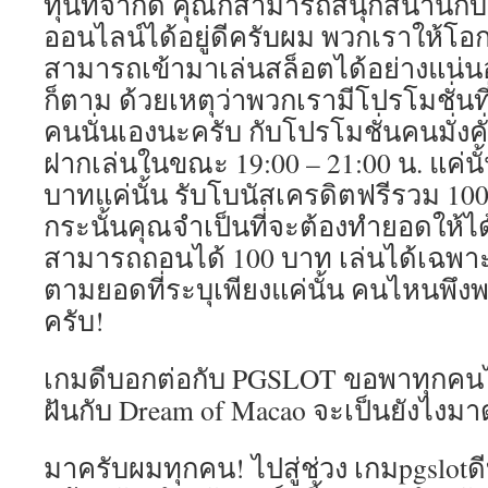
ทุนที่จำกัด คุณก็สามารถสนุกสนานกั
ออนไลน์ได้อยู่ดีครับผม พวกเราให้โ
สามารถเข้ามาเล่นสล็อตได้อย่างแน่นอ
ก็ตาม ด้วยเหตุว่าพวกเรามีโปรโมชั่น
คนนั่นเองนะครับ กับโปรโมชั่นคนมั่งคั
ฝากเล่นในขณะ 19:00 – 21:00 น. แค่นั
บาทแค่นั้น รับโบนัสเครดิตฟรีรวม 10
กระนั้นคุณจำเป็นที่จะต้องทำยอดให้ได
สามารถถอนได้ 100 บาท เล่นได้เฉพา
ตามยอดที่ระบุเพียงแค่นั้น คนไหนพึงพ
ครับ!
เกมดีบอกต่อกับ PGSLOT ขอพาทุกคนไ
ฝันกับ Dream of Macao จะเป็นยังไงมาด
มาครับผมทุกคน! ไปสู่ช่วง เกมpgslotด