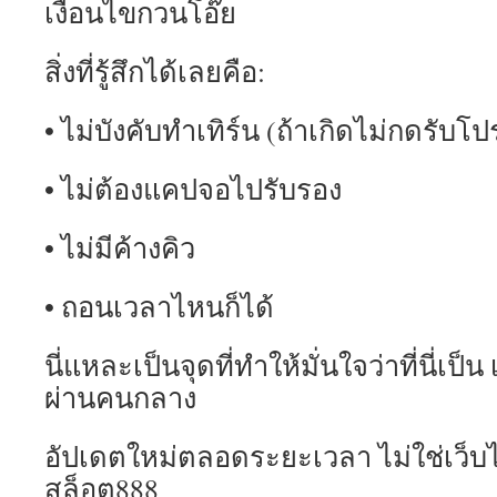
เงื่อนไขกวนโอ๊ย
สิ่งที่รู้สึกได้เลยคือ:
• ไม่บังคับทำเทิร์น (ถ้าเกิดไม่กดรับโป
• ไม่ต้องแคปจอไปรับรอง
• ไม่มีค้างคิว
• ถอนเวลาไหนก็ได้
นี่แหละเป็นจุดที่ทำให้มั่นใจว่าที่นี่เป็
ผ่านคนกลาง
อัปเดตใหม่ตลอดระยะเวลา ไม่ใช่เว็บไ
สล็อต888