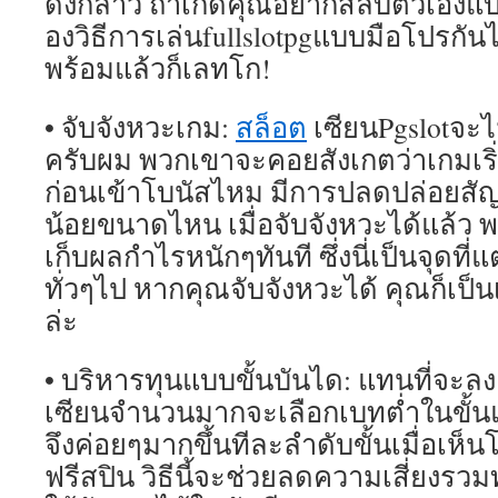
ดังกล่าว ถ้าเกิดคุณอยากสลับตัวเองแ
องวิธีการเล่นfullslotpgแบบมือโปรกัน
พร้อมแล้วก็เลทโก!
• จับจังหวะเกม:
สล็อต
เซียนPgslotจะไม่
ครับผม พวกเขาจะคอยสังเกตว่าเกมเริ
ก่อนเข้าโบนัสไหม มีการปลดปล่อยสั
น้อยขนาดไหน เมื่อจับจังหวะได้แล้ว พ
เก็บผลกำไรหนักๆทันที ซึ่งนี่เป็นจุดที
ทั่วๆไป หากคุณจับจังหวะได้ คุณก็เป็น
ล่ะ
• บริหารทุนแบบขั้นบันได: แทนที่จะล
เซียนจำนวนมากจะเลือกเบทต่ำในขั้นแ
จึงค่อยๆมากขึ้นทีละลำดับขั้นเมื่อเห
ฟรีสปิน วิธีนี้จะช่วยลดความเสี่ยงรวมท