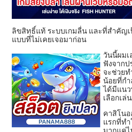
ลิขสิทธิ์แท้ ระบบเกมลื่น และที่สำคัญเ
แบบที่ไม่เคยเจอมาก่อน
วันนี้ผม
ฟังจากปร
จะช่วยทำ
น้อยที่ก
ได้มีแนว
เลือกเล่
คาสิโนอ
แรกที่ทำใ
มากแค่ไ