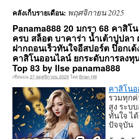
ยัง
พฤศจิกายน 2025
คลังเก็บรายเดือน:
เนื้อหา
Panama888 20 มกรา 68 คาสิโนอ
ครบ สล็อต บาคาร่า น้ำเต้าปูปลา 
ฝากถอนเร็วทันใจอีสปอร์ต ป๊อกเด
คาสิโนออนไลน์ ยกระดับการลงทุ
Top 83 by Ilse panama888
เขียนบน
27 พฤศจิกายน 2025
โดย
Brian Hill
คาสิโนอ
รวมทุกค
สูง ระบบ
ทันใจ ได้
ปัจจุบัน