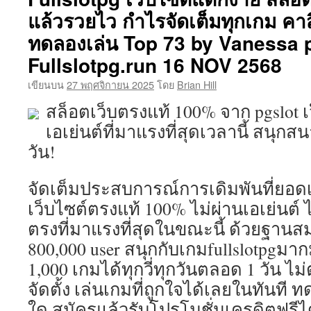
ทาง
แล้วรวยไว กำไรจัดเต็มทุกเกม คาส
เข้า
ทดลอง
ทดลองเล่น Top 73 by Vanessa 
เล่น
Top
Fullslotpg.run 16 NOV 2568
84
เขียนบน
27 พฤศจิกายน 2025
โดย
Brian Hill
by
Lynda
สล็อตเว็บตรงแท้ 100% จาก pgslot เ
เวป
เอเย่นต์ที่มาแรงที่สุดเวลานี้ สนุก
ไซต์
ใหญ่
วัน!
รวม
คา
สิ
จัดเต็มประสบการณ์การเดิมพันที่ยอดเย
โน
เว็บไซต์ตรงแท้ 100% ไม่ผ่านเอเย่นต์ 
สาย
ตรงที่มาแรงที่สุดในขณะนี้ ด้วยฐานสม
เดิม
พัน
800,000 user สนุกกับเกมfullslotpgมา
ตัว
1,000 เกมได้ทุกวี่ทุกวันตลอด 1 วัน ไ
จริง
พร้อม
จัดตั้ง เล่นเกมที่ถูกใจได้เลยในทันที ท
แทง
ใด สมัครแล้วรับโปรโมชั่นเครดิตฟรีได
บอล