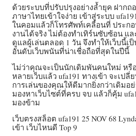
ด้วยระบบที่ปรับปรุงอย่างล้ำยุค ฝากถอ
ภาษาไทยเข้าใจง่าย เข้าสู่ระบบ ufa191 
ในคอมแล้วก็โทรศัพท์เคลื่อนที่ ประกอบ
งานได้จริง ไม่ต้องทำเทิร์นซับซ้อน แล
ดูแลผู้เล่นตลอด 1 วัน จึงทำให้เว็บนี้เ
อันดับเว็บพนันที่น่าเชื่อถือที่สุดในปีนี้
ไม่ว่าคุณจะเป็นนักเดิมพันคนใหม่ หรือ
หลายเว็บแล้ว ufa191 ทางเข้า จะเปล
การเล่นของคุณให้ดีมากยิ่งกว่าเดิมอย่
มองหาเว็บไซต์ที่ครบ จบ แล้วก็คุ้ม ufa
มองข้าม
เว็บตรงสล็อต ufa191 25 NOV 68 Lynda
เข้า เว็บไหนดี Top 9