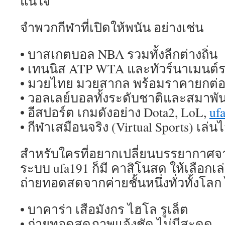
แน่ใจ
จำพวกกีฬาที่เปิดให้พนัน อย่างเช่น
• บาสเกตบอล NBA รวมทั้งลีกต่างถิ่น
• เทนนิส ATP WTA และทัวร์นาเมนต์
• มวยไทย มวยสากล พร้อมราคายกต่
• วอลเลย์บอลทั้งระดับชาติและสมาพัน
• อีสปอร์ต เกมดังอย่าง Dota2, LoL,
uf
• กีฬาเสมือนจริง (Virtual Sports) เล่น
สำหรับใครที่อยากเปลี่ยนบรรยากาศจาก
ระบบ ufa191 ก็มี คาสิโนสด ให้เลือกเ
ถ่ายทอดสดจากค่ายชั้นหนึ่งทั่วทั้งโลก 
• บาคาร่า เสือมังกร ไฮโล รูเล็ต
• ถ่ายทอดสดภาพแจ้งชัด ไม่มีสะดุด