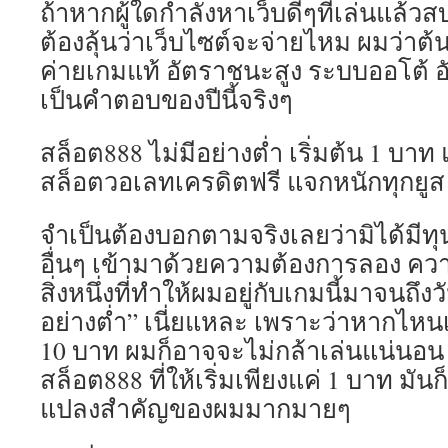
ถ้าหากผู้ใดกำลังหาเว็บดีๆที่เล่นแล้วสบ
ต้องลุ้นว่าเว็บไซต์จะจ่ายไหม ผมว่าต
ค่ายเกมแท้ อัตราชนะสูง ระบบออโต้ อ
เป็นคำตอบของปีนี้จริงๆ
สล็อต888 ไม่มีอย่างต่ำ เริ่มต้น 1 บาท 
สล็อตวอเลทเครดิตฟรี แจกหนักทุกยูส
จำเป็นต้องบอกตามจริงเลยว่ามิได้มี
อื่นๆ เข้ามาด้วยความต้องการลอง ควา
สิ่งหนึ่งที่ทำให้ผมอยู่กับเกมนี้มาจนถึงวั
อย่างต่ำ” เนี่ยแหละ เพราะว่าหากไหนเ
10 บาท ผมก็อาจจะไม่กล้าเล่นแน่นอน 
สล็อต888 ที่ให้เริ่มเพียงแค่ 1 บาท มั
แปลงสำคัญของผมมากมายๆ