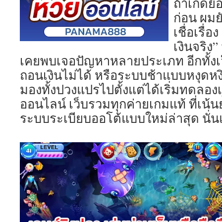
ถ้าเกิดย้
ก่อน ผมยั
เชื่อเรื่
เงินจริง
เคยพบเจอปัญหาหลายประเภท อีกทั้งเว
ถอนเงินไม่ได้ หรือระบบช้าแบบหงุดหง
มองทั้งปวงแปรไปตั้งแต่ได้เริ่มทดลอง
ออนไลน์ เว็บรวมทุกค่ายเกมแท้ ที่เน้
ระบบระเบียบออโต้แบบใหม่ล่าสุด นั่