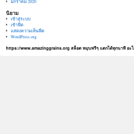
มกราคม 2020
นิยาม
เข้าสู่ระบบ
เข้าฟีด
แสดงความเห็นฟีด
WordPress.org
https://www.amazinggrains.org สล็อต หมุนฟรีๆ แตกได้ทุกนาที อะไร