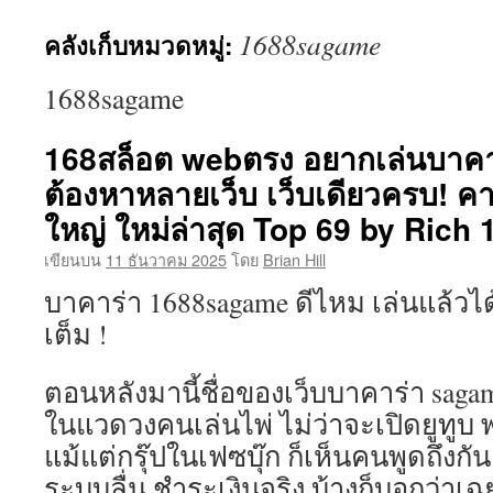
ยัง
1688sagame
คลังเก็บหมวดหมู่:
เนื้อหา
1688sagame
168สล็อต webตรง อยากเล่นบาคา
ต้องหาหลายเว็บ เว็บเดียวครบ! คา
ใหญ่ ใหม่ล่าสุด Top 69 by Rich
เขียนบน
11 ธันวาคม 2025
โดย
Brian Hill
บาคาร่า 1688sagame ดีไหม เล่นแล้วได้
เต็ม !
ตอนหลังมานี้ชื่อของเว็บบาคาร่า sagam
ในแวดวงคนเล่นไพ่ ไม่ว่าจะเปิดยูทูบ 
แม้แต่กรุ๊ปในเฟซบุ๊ก ก็เห็นคนพูดถึงกั
ระบบลื่น ชำระเงินจริง บ้างก็บอกว่าเฉย