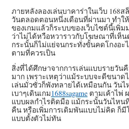
ภายหลังลองเล่นบาคาร่าในเว็บ 168สล็
วันตลอดตอนหนึ่งเดือนที่ผ่านมา ทำใ
ของเกมแล้วก็ระบบของเว็บไซต์นี้เพิ่ม
ว่าไม่ได้หวือหวาราวกับโฆษณาที่เห็
กระนั้นก็ไม่แย่จนกระทั่งขั้นคดโกงอะ
ตามที่ควรเป็น
สิ่งที่ได้ศึกษาจากการเล่นแบบรายวันค
มาก เพราะเหตุว่าแม้ระบบจะดีขนาด
เล่นมั่วซั่วก็พังทลายได้เหมือนกัน วั
เบาๆเดินเกม
1688sagame
ตามเค้าไพ่ ผ
แบบผลกำไรติดมือ แม้กระนั้นวันไหนที
คืน หรือเพิ่มการเดิมพันแบบไม่คิด ก็
แบบตั้งตัวไม่ทัน