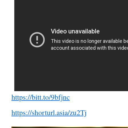
https://bitt.to/9bfjnc
https://shorturl.asia/zu2Tj