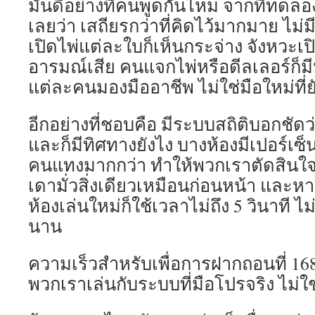
มันดีอย่างที่คนพูดกันไหม จากที่ทดล
เลยว่า เสถียรกว่าที่คิดไว้มากมาย ไม่ม
เปิดไพ่แต่ละใบก็เห็นกระจ่าง จังหวะเปิ
อารมณ์เสีย คนแจกไพ่หรือดีลเลอร์ก็ม
แต่ละคนมองมืออาชีพ ไม่ใช่มือใหม่ที่ย
อีกอย่างที่ชอบคือ มีระบบสถิติบอกชัด
และก็มีทิศทางยังไง บางห้องมีเปอร์เซ็นต
คนแทงมากกว่า ทำให้พวกเราตัดสินใจง่า
เดามั่วสิ่งเดียวเหมือนก่อนหน้า และหา
ห้องเล่นใหม่ก็ใช้เวลาไม่ถึง 5 วินาที
นาน
ความเร็วสำหรับเพื่อการฝากถอนที่ 1688
พวกเราเล่นกับระบบที่มือโปรจริง ไม่ใช่