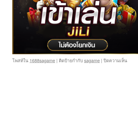
บน
โพสท์ใน
1688sagame
|
ติดป้ายกำกับ
sagame
|
ปิดความเห็น
168ส
webต
อยาก
เล่น
บา
คา
ร่า
และ
สล็อต
ไม่
ต้องห
หลาย