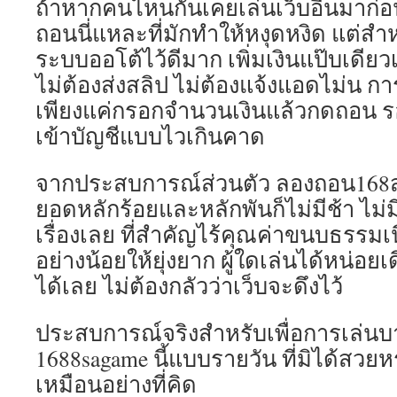
ถ้าหากคนไหนกันเคยเล่นเว็บอื่นมาก่อนจ
ถอนนี่แหละที่มักทำให้หงุดหงิด แต่สำ
ระบบออโต้ไว้ดีมาก เพิ่มเงินแป๊บเดียว
ไม่ต้องส่งสลิป ไม่ต้องแจ้งแอดไม่น กา
เพียงแค่กรอกจำนวนเงินแล้วกดถอน รอไม
เข้าบัญชีแบบไวเกินคาด
จากประสบการณ์ส่วนตัว ลองถอน168สล
ยอดหลักร้อยและหลักพันก็ไม่มีช้า ไม่
เรื่องเลย ที่สำคัญไร้คุณค่าขนบธรรม
อย่างน้อยให้ยุ่งยาก ผู้ใดเล่นได้หน่อ
ได้เลย ไม่ต้องกลัวว่าเว็บจะดึงไว้
ประสบการณ์จริงสำหรับเพื่อการเล่นบา
1688sagame นี้แบบรายวัน ที่มิได้สวยหรู
เหมือนอย่างที่คิด