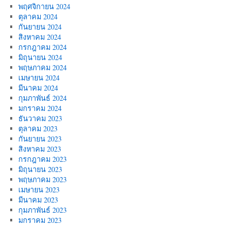
พฤศจิกายน 2024
ตุลาคม 2024
กันยายน 2024
สิงหาคม 2024
กรกฎาคม 2024
มิถุนายน 2024
พฤษภาคม 2024
เมษายน 2024
มีนาคม 2024
กุมภาพันธ์ 2024
มกราคม 2024
ธันวาคม 2023
ตุลาคม 2023
กันยายน 2023
สิงหาคม 2023
กรกฎาคม 2023
มิถุนายน 2023
พฤษภาคม 2023
เมษายน 2023
มีนาคม 2023
กุมภาพันธ์ 2023
มกราคม 2023