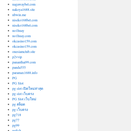
nagawaybet.com
nakoya1688.site
nbwin.me
niseko168bet.com
niseko168bet.com
no1huay
no1huay.com
okcasino159.com
okcasino159.com
onesiamclub.site
p2vvip
pananthai99.com
panda555
paramax1688.info
PG
PG Slot
pg slot เปิดใหม่ล่าสุด
pg slot เว็บตรง
PG Slot เว็บใหม่
pg สล็อต
pg เว็บตรง
pg718
pg77
pg99
pgfish