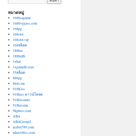
หมวดหมู่
1688sagame
1688vegasx.com
168pg
168slot
168slot.vip
168สล็อต
188bet
188betth
1xbet
1xgameth.com
55สล็อต
888pg
8lots.me
918Kiss
918kiss ดาวน์โหลด
918kissauto
918kissme
9kpluss.com
ABA
ABAGroup2
acebet789.com
aden168ss.com