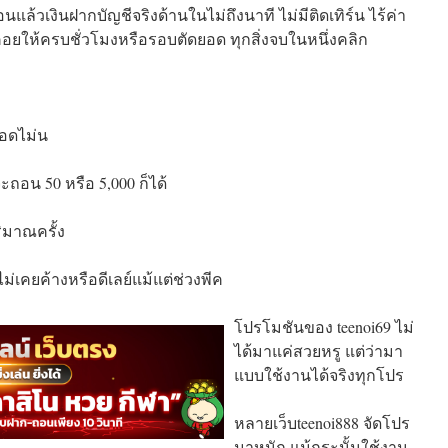
แล้วเงินฝากบัญชีจริงด้านในไม่ถึงนาที ไม่มีติดเทิร์น ไร้ค่า
ยให้ครบชั่วโมงหรือรอบตัดยอด ทุกสิ่งจบในหนึ่งคลิก
แอดไม่น
ถอน 50 หรือ 5,000 ก็ได้
ริมาณครั้ง
ม่เคยค้างหรือดีเลย์แม้แต่ช่วงพีค
โปรโมชันของ teenoi69 ไม่
ได้มาแค่สวยหรู แต่ว่ามา
แบบใช้งานได้จริงทุกโปร
หลายเว็บteenoi888 จัดโปร
มาหนัก แม้กระนั้นใช้งาน