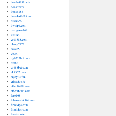
bombet888.win
bonanza99
bonus888
boonlert1688.com
brazil999
bwvip4.com
cashgame168
Casino
cc11388.com
chang7777
coke55
debet
dgb222hot.com
dr888
dr888bet.com
ek4567.com
enjoy24.fun
erisauto.site
etbet16888.com
etbet16888.com
faro168
fcharoenkit168.com
finnivips.com
finnivips.com
fiwdee.win