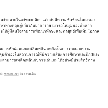
มือนง่ายดายในแง่ของกติกา แต่กลับมีความซับซ้อนในแง่ของ
ึกษาทางทฤษฎีเกี่ยวกับบาคาร่าสามารถให้มุมมองที่หลาก
ให้ผู้ที่สนใจสามารถพัฒนาทักษะและกลยุทธ์เพื่อเพิ่มโอกาส
เป็นการพักผ่อนและเพลิดเพลิน แต่ยังเป็นการทดสอบความ
มตัวเองในสถานการณ์ที่มีความเสี่ยง การศึกษาและฝึกฝนจะ
ีและสามารถเพลิดเพลินกับการเล่นเกมได้อย่างมีประสิทธิภาพ
บน
กับ
westbluez
|
ปิดความเห็น
Are
You
Struggling
With
Westbluez
เครดิต
ฟรี?