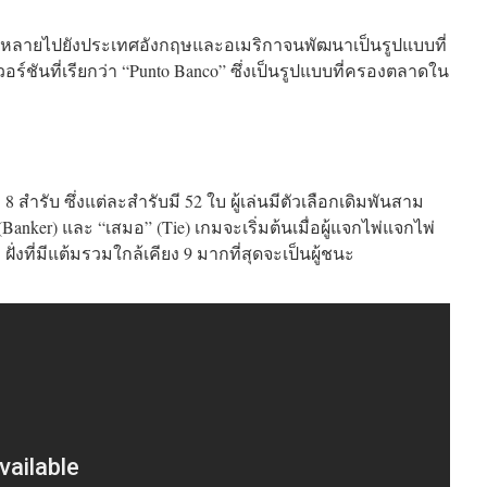
ร่หลายไปยังประเทศอังกฤษและอเมริกาจนพัฒนาเป็นรูปแบบที่
วอร์ชันที่เรียกว่า “Punto Banco” ซึ่งเป็นรูปแบบที่ครองตลาดใน
 8 สำรับ ซึ่งแต่ละสำรับมี 52 ใบ ผู้เล่นมีตัวเลือกเดิมพันสาม
” (Banker) และ “เสมอ” (Tie) เกมจะเริ่มต้นเมื่อผู้แจกไพ่แจกไพ่
อ ฝั่งที่มีแต้มรวมใกล้เคียง 9 มากที่สุดจะเป็นผู้ชนะ