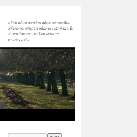
สล็อต สล็อต แตกง่าย สล็อต แตกละเอียด
สล็อตหมุนฟรีทุกวัน สล็อตอะไรอีกดี เอาเป็น
ว่ามาเล่นเหอะ แตกโคตรง่ายเลย
amazinggrains