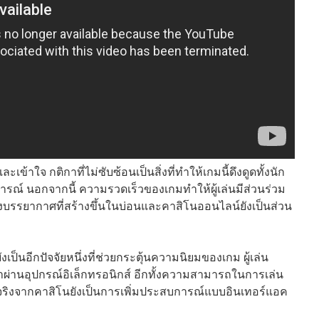
ะเข้าใจ กติกาที่ไม่ซับซ้อนเป็นสิ่งที่ทำให้เกมนี้ดึงดูดทั้งนัก
ารณ์ นอกจากนี้ ความรวดเร็วของเกมทำให้ผู้เล่นมีส่วนร่วม
ทั้งบรรยากาศที่สร้างขึ้นในบ่อนและคาสิโนออนไลน์ยังเป็นส่วน
็นอีกปัจจัยหนึ่งที่ช่วยกระตุ้นความนิยมของเกม ผู้เล่น
ลาผ่านอุปกรณ์อิเล็กทรอนิกส์ อีกทั้งความสามารถในการเล่น
จริงจากคาสิโนยังเป็นการเพิ่มประสบการณ์แบบอินเทอร์แอค