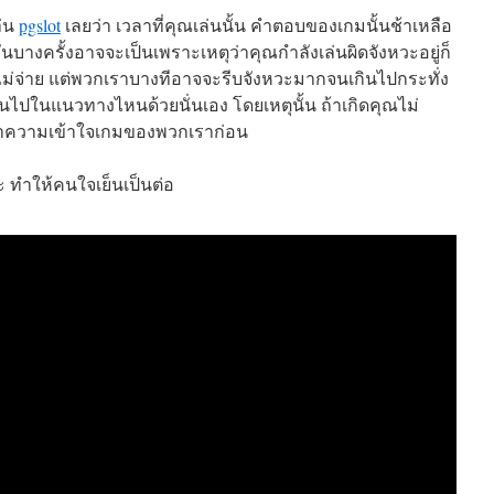
ล่น
pgslot
เลยว่า เวลาที่คุณเล่นนั้น คำตอบของเกมนั้นช้าเหลือ
ันบางครั้งอาจจะเป็นเพราะเหตุว่าคุณกำลังเล่นผิดจังหวะอยู่ก็
มไม่จ่าย แต่พวกเราบางทีอาจจะรีบจังหวะมากจนเกินไปกระทั่ง
ดินไปในแนวทางไหนด้วยนั่นเอง โดยเหตุนั้น ถ้าเกิดคุณไม่
องทำความเข้าใจเกมของพวกเราก่อน
 ทำให้คนใจเย็นเป็นต่อ