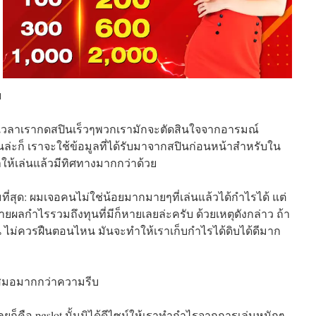
บ
สมอ: เวลาเรากดสปินเร็วๆพวกเรามักจะตัดสินใจจากอารมณ์
นล่ะก็ เราจะใช้ข้อมูลที่ได้รับมาจากสปินก่อนหน้าสำหรับใน
ห้เล่นแล้วมีทิศทางมากกว่าด้วย
มที่สุด: ผมเจอคนไม่ใช่น้อยมากมายๆที่เล่นแล้วได้กำไรได้ แต่
ท้ายผลกำไรรวมถึงทุนที่มีก็หายเลยล่ะครับ ด้วยเหตุดังกล่าว ถ้า
 ไม่ควรฝืนตอนไหน มันจะทำให้เราเก็บกำไรได้ดิบได้ดีมาก
ำเสมอมากกว่าความรีบ
เลยก็คือ pgslot นั้นมิได้ดีไซน์ให้เราทำกำไรจากการเล่นหนักๆ