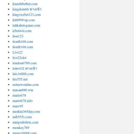
kimchibetbet.com
kingdom66 ทางเข้า
kingxxxbet123.com
kitti999vip.com
lalikabetsgame.com
lcbet444.com
lion123
lionth168.com
lionth168.com
Live22
live22slot
london6789.com
lotto432 ทางเข้า
luis16888.com
lux555.net
m4newonline.com
macau888.win
mario678
mario678.info
mars95
meekin365day.com
mib555s.com
mmgoldsbets.com
monkey789
mono16888.com