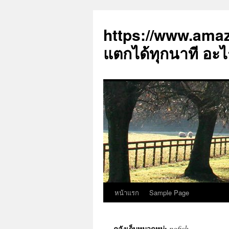
https://www.amaz
แตกได้ทุกนาที อะไร
หน้าแรก
Sample Page
ข้าม
ไป
pgfish
คลังเก็บหมวดหมู่: