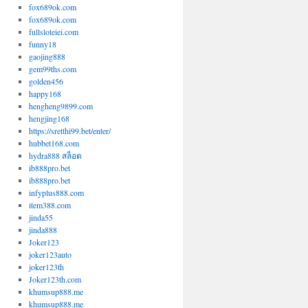
fox689ok.com
fox689ok.com
fullsloteiei.com
funny18
gaojing888
gem99ths.com
golden456
happy168
hengheng9899.com
hengjing168
https://sretthi99.bet/enter/
hubbet168.com
hydra888 สล็อต
ib888pro.bet
ib888pro.bet
infyplus888.com
item388.com
jinda55
jinda888
Joker123
joker123auto
joker123th
Joker123th.com
khumsup888.me
khumsup888.me