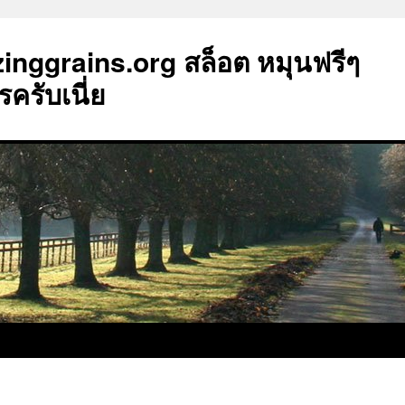
inggrains.org สล็อต หมุนฟรีๆ
ครับเนี่ย