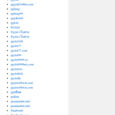
pggold168bet.com
pgheng
pgheng99
pgjoker69
pgk44
PGSlot
Pgslot เว็บตรง
Pgslot เว็บตรง
pgslot168
pgslot77
pgslot77.com
pgslot99
pgslot9999.co
pgslot999bets.com
pgslotceo
pgslotfish
pgslotth
pgzeus88win.com
pgzeus88win.com
pgสล็อต
pokbet
premium66.info
premium66.info
PunPro66