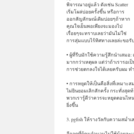
พิจารณาอยู่แล้ว ดังเช่น Scatter
เริ่มโผล่บ่อยครั้งขึ้น หรือการ
ออกสัญลักษณ์เดิมบ่อยๆถ้าหาก
คุณใจเย็นพอเพียงจะมองไป
เรื่อยๆจะทราบเลยว่ามันไม่ใช่
การสุ่มแบบไร้ทิศทางเลยล่ะขอรั
• ผู้ที่รีบมักใช้ความรู้สึกนำเ
มากกว่าเหตุผล แต่ว่าถ้าเรารอเป็
การช่วยตกลงใจได้เลยครับผม ทำใ
• การหยุดให้เป็นคือสิ่งที่เหมาะส
ไม่ยินยอมเลิกสักครั้ง กระทั่งสุด
พวกเรารู้ดีว่าควรจะหยุดตอนไหน
ยิ่งขึ้น
3. pgfish ให้รางวัลกับความสม่
อีกจุดที่ผู้คนจำนวนไม่ใช้น้อยละ