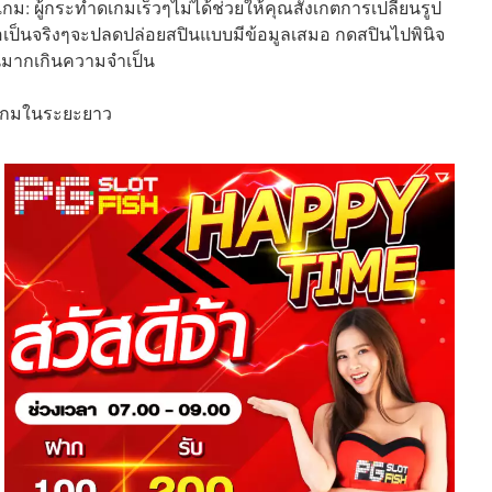
กม: ผู้กระทำดเกมเร็วๆไม่ได้ช่วยให้คุณสังเกตการเปลี่ยนรูป
เป็นจริงๆจะปลดปล่อยสปินแบบมีข้อมูลเสมอ กดสปินไปพินิจ
นมากเกินความจำเป็น
ดเกมในระยะยาว