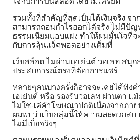
ใจกับการปั่นสล็อตโดยไม่เครียด
รวมทั้งที่สำคัญที่สุดเป็นได้เงินจริง จา
สามารถถอนกำไรออกได้จริง ไม่มีปัญหา
ธรรมเนียมแอบแฝง ทำให้ผมมั่นใจที่จะ
กับการลุ้นแจ็คพอตอย่างเต็มที่
เว็บสล็อต ไม่ผ่านเอเย่นต์ วอเลท สนุกส
ประสบการณ์ตรงที่ต้องการแชร์
หลายๆคนบางครั้งก็อาจจะเคยได้ฟังคำว
เอเย่นต์ หรือ รองรับวอเลท ผ่านตา แม
ไม่ใช่แค่คำโฆษณาปกติเนื่องจากภาย
ผมพบว่าเว็บกลุ่มนี้ให้ความสะดวกสบา
ไม่มีเบื่อจริงๆ
ตอนแรกผมเองก็เคยลองเล่นเว็บไซต์ที่