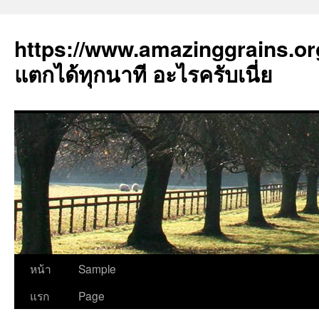
https://www.amazinggrains.org
แตกได้ทุกนาที อะไรครับเนี่ย
ข้าม
หน้า
Sample
ไป
แรก
Page