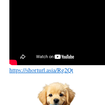
https://shorturl.asia/Rg2Qt