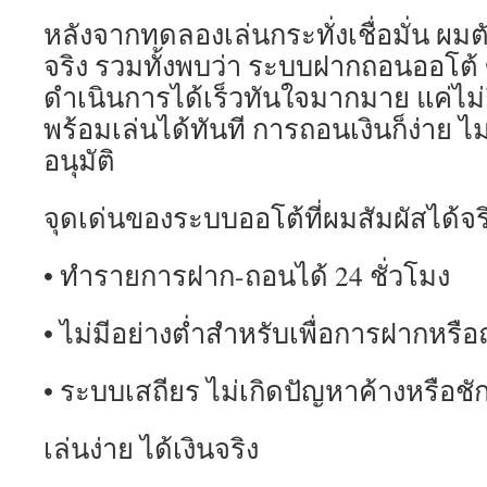
หลังจากทดลองเล่นกระทั่งเชื่อมั่น ผม
จริง รวมทั้งพบว่า ระบบฝากถอนออโต้ ข
ดำเนินการได้เร็วทันใจมากมาย แค่ไม่กี
พร้อมเล่นได้ทันที การถอนเงินก็ง่าย ไม
อนุมัติ
จุดเด่นของระบบออโต้ที่ผมสัมผัสได้จร
• ทำรายการฝาก-ถอนได้ 24 ชั่วโมง
• ไม่มีอย่างต่ำสำหรับเพื่อการฝากหรื
• ระบบเสถียร ไม่เกิดปัญหาค้างหรือชัก
เล่นง่าย ได้เงินจริง