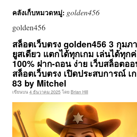
ยัง
golden456
คลังเก็บหมวดหมู่:
เนื้อหา
golden456
สล็อตเว็บตรง golden456 3 กุมภ
ยูสเดียว แตกได้ทุกเกม เล่นได้ทุกค
100% ฝาก-ถอน ง่าย เว็บสล็อตออน
สล็อตเว็บตรง เปิดประสบการณ์ เกมส
83 by Mitchel
เขียนบน
4 ธันวาคม 2025
โดย
Brian Hill