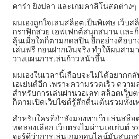
คาร่า ยิงปลา และเกมคาสิโนสดต่างๆ
ผมเองถูกใจเล่นสล็อตเป็นพิเศษ เว็บสล
กราฟิกสวย เอฟเฟกต์สนุกสนาน และก็มี
ลุ้นเมื่อใดก็ตามกดสปิน อีกอย่างคือบ
เล่นฟรี ก่อนฝากเงินจริง ทำให้ผมสามา
วางแผนการเล่นก้าวหน้าขึ้น
ผมเองในเวลานี้เกือบจะไม่ได้อยากกลั
เอเย่นต์อีก เพราะความรวดเร็ว ความ
สำหรับการเล่นผ่านวอเลท สล็อตเว็บตร
ก็ตามเปิดเว็บไซต์รู้สึกตื่นเต้นรวมทั้ง
สำหรับใครที่กำลังมองหาเว็บเล่นสล็
ทดลองเลือก เว็บตรงไม่ผ่านเอเย่นต์ 
จะรู้ดีว่าการเล่นเกมออนไลน์มันสนุ