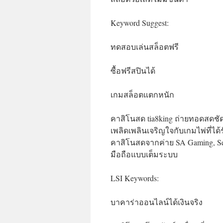
Keyword Suggest:
ทดสอบเล่นสล็อตฟรี
ซื้อฟรีสปินได้
เกมสล็อตแตกหนัก
คาสิโนสด tia8king ถ่ายทอดสดชัด
เพลิดเพลินเจริญใจกับเกมไพ่ที่ได้
คาสิโนสดจากค่าย SA Gaming, Se
มือถือแบบเต็มระบบ
LSI Keywords:
บาคาร่าออนไลน์ได้เงินจริง