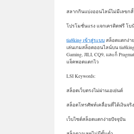
สลากกินแบ่งออนไลน์ไม่มีเลขกลั้
โปรโมชั่นแรง แจกเครดิตฟรี โบนั
tia8king เข้าสู่ระบบ
สล็อตแตกง่าย 
เล่นเกมสล็อตออนไลน์บน tia8king
Gaming, JILI, CQ9, และก็ Pragm
แจ็คพอตแตกไว
LSI Keywords:
สล็อตเว็บตรงไม่ผ่านเอเย่นต์
สล็อตโทรศัพท์เคลื่อนที่ได้เงินจริ
เว็บไซต์สล็อตแตกง่ายปัจจุบัน
สล็อตวอเลทไม่มีขั้นต่ำ