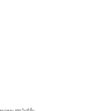
ยบาทละ 950 ไม่มีอั้น