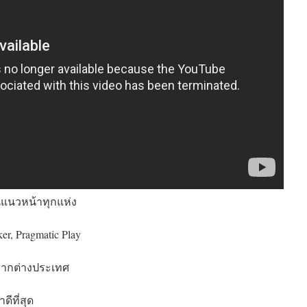
้นแนวหน้าทุกแห่ง
r, Pragmatic Play
ากต่างประเทศ
ีที่สุด