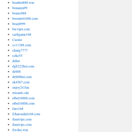
bombet888.win
bonanza99
bonus888
boonlert1688.com
brazil999
bwvip4.com
cashgame168
Casino
cc11388.com
chang7777
coke55
debet
dgb222hot.com
dr888
dr888bet.com
ek4567.com
enjoy24.fun
erisauto.site
etbet16888.com
etbet16888.com
faro168
fcharoenkit168.com
finnivips.com
finnivips.com
fiwdee.win