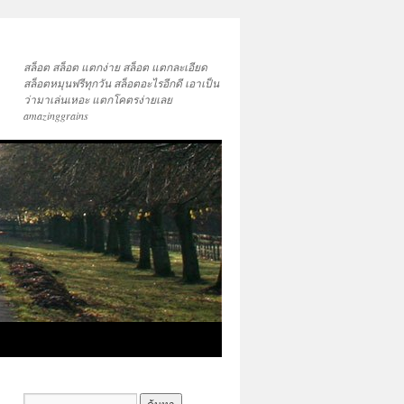
สล็อต สล็อต แตกง่าย สล็อต แตกละเอียด
สล็อตหมุนฟรีทุกวัน สล็อตอะไรอีกดี เอาเป็น
ว่ามาเล่นเหอะ แตกโคตรง่ายเลย
amazinggrains