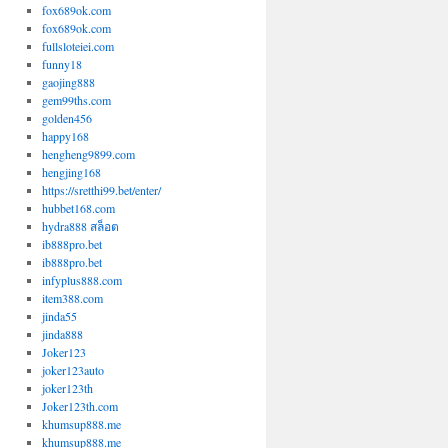
fox689ok.com
fox689ok.com
fullsloteiei.com
funny18
gaojing888
gem99ths.com
golden456
happy168
hengheng9899.com
hengjing168
https://sretthi99.bet/enter/
hubbet168.com
hydra888 สล็อต
ib888pro.bet
ib888pro.bet
infyplus888.com
item388.com
jinda55
jinda888
Joker123
joker123auto
joker123th
Joker123th.com
khumsup888.me
khumsup888.me