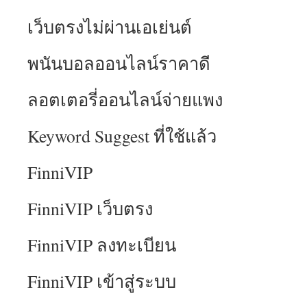
เว็บตรงไม่ผ่านเอเย่นต์
พนันบอลออนไลน์ราคาดี
ลอตเตอรี่ออนไลน์จ่ายแพง
Keyword Suggest ที่ใช้แล้ว
FinniVIP
FinniVIP เว็บตรง
FinniVIP ลงทะเบียน
FinniVIP เข้าสู่ระบบ