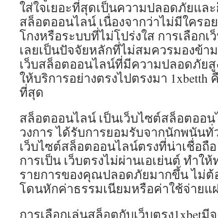
ใส่ใจเยอะที่สุดเป็นความปลอดภัยและ
สล็อตออนไลน์ เนื่องจากว่าไม่มีใคร
โกงหรือระบบที่ไม่โปร่งใส การเลือกเว็บส
เลยเป็นปัจจัยหลักที่ไม่สมควรมองข้า
เว็บสล็อตออนไลน์ที่มีความปลอดภัยสูง
ให้บริการอย่างตรงไปตรงมา 1xbetth 
ที่สุด
สล็อตออนไลน์ เป็นเว็บไซต์สล็อตออนไลน์
วงการ ได้รับการยอมรับจากนักพนันทั
เว็บไซต์สล็อตออนไลน์ตรงที่น่าเชื่อถื
การเป็น เว็บตรงไม่ผ่านเอเย่นต์ ทำใ
รายการของคุณปลอดภัยมากขึ้น ไม่ต้อง
โดนหักค่าธรรมเนียมหรือค่าใช้จ่ายแ
การเลือกเล่นสล็อตกับเว็บตรง1xbetม