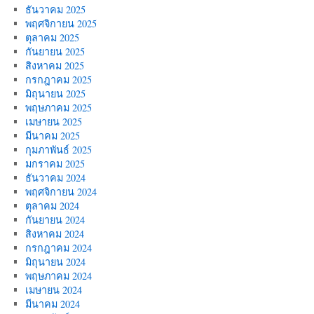
ออนไลน์
ธันวาคม 2025
เวป
พฤศจิกายน 2025
ไซต์
ตุลาคม 2025
แจก
กันยายน 2025
หนัก
สิงหาคม 2025
เคล็ด
กรกฎาคม 2025
ลับ
มิถุนายน 2025
การ
พฤษภาคม 2025
เล่น
เมษายน 2025
สล็อต
มีนาคม 2025
1xbet
กุมภาพันธ์ 2025
ให้
มกราคม 2025
ได้
ธันวาคม 2024
กำไร
พฤศจิกายน 2024
สูงสุด
ตุลาคม 2024
18
กันยายน 2024
July
สิงหาคม 2024
2025
กรกฎาคม 2024
casino
มิถุนายน 2024
พฤษภาคม 2024
เมษายน 2024
มีนาคม 2024