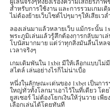
ผู้เล่นจริงๆทั้งยังเรื่องความเสถียรภ
สำหรับการใช้งาน และการรวมเกมเด
ไม่ต้องย้ายเว็บไซต์ไปๆมาๆให้เสียเวล
ลองเล่นมาแล้วหลายเว็บ แม้กระนั้น 1xbi
พระภูมิเล่นแล้วรู้สึกต้องการกลับมาเล่
โบนัสมากมาย แต่ว่าทุกสิ่งมันลื่นไหลจน
เวลาจริงๆ
เกมเดิมพันใน 1xbit มีให้เลือกแบบไม่มี
สไตล์ เล่นอย่างไรก็ไม่น่าเบื่อ
หนึ่งในลักษณะเด่นของ 1xbet เป็นกา
ใหญ่ทั่วทั้งโลกมาเอาไว้ในที่เดียว โ
ยูสเซอร์ ไม่ต้องโยกเงินให้วุ่นวาย เพี
เลือกเล่นได้โดยทันที