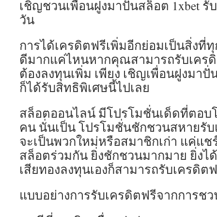
เชิญชวนเพื่อนฝูงมาปั่นสล็อต 1xbet รับ
วัน
การได้เครดิตฟรีเพิ่มอีกย่อมเป็นสิ่งที
ดีมากแค่ไหนหากคุณสามารถรับเครดิตฟ
ต้องลงทุนเพิ่ม เพียง เชิญเพื่อนฝูงมาปั
ก็ได้รับสิทธิพิเศษนี้ไปเลย
สล็อตออนไลน์ มีโปรโมชั่นเด็ดที่ตอบ
คน นั่นเป็น โปรโมชั่นชักชวนสหายรับเ
จะเป็นพวกใหม่หรือสมาชิกเก่า แค่แชร
สล็อตร่วมกัน ยิ่งชักชวนมากมาย ยิ่งได้
เสียทองลงทุนเองก็สามารถรับเครดิตฟร
แบบอย่างการรับเครดิตฟรีจากการชวน