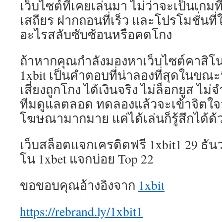
เว็บไซต์ที่เคยเล่นมา ไม่ว่าจะเป็นเกม
เสถียร ฝากถอนที่เร็ว และโปรโมชั่นที่ใ
อะไรสลับซับซ้อนหรือคดโกง
ถ้าหากคุณกำลังมองหาเว็บไซต์คาสิโนท
1xbit เป็นคำตอบที่น่าลองที่สุดในขณะน
เสี่ยงถูกโกง ได้เงินจริง ไม่ล็อกยูส ไม
ทีมดูแลตลอด ทดลองแล้วจะเข้าจิตใจว
โฆษณามากมาย แค่ได้เล่นก็รู้สึกได้ด้
เว็บสล็อตแจกเครดิตฟรี 1xbit1 29 ธันว
โน 1xbet แจกบ่อย Top 22
ขอขอบคุณอ้างอิงจาก
1xbit
https://rebrand.ly/1xbit1