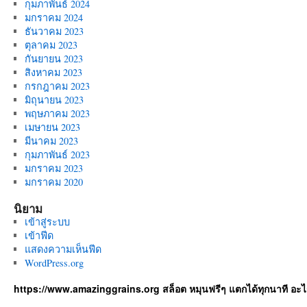
กุมภาพันธ์ 2024
มกราคม 2024
ธันวาคม 2023
ตุลาคม 2023
กันยายน 2023
สิงหาคม 2023
กรกฎาคม 2023
มิถุนายน 2023
พฤษภาคม 2023
เมษายน 2023
มีนาคม 2023
กุมภาพันธ์ 2023
มกราคม 2023
มกราคม 2020
นิยาม
เข้าสู่ระบบ
เข้าฟีด
แสดงความเห็นฟีด
WordPress.org
https://www.amazinggrains.org สล็อต หมุนฟรีๆ แตกได้ทุกนาที อะไร