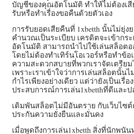
บัญชีของคุณอัตโนมัติ ทำให้ไม่ต้องเส
รับหรือทำเรื่องขอคืนด้วยตัวเอง
การรับยอดเสียคืนที่ 1xbetth นั้นไม่ยุ
คำนวณเป็นระเบียบ เครดิตจะเข้ากร
อัตโนมัติ สามารถนำไปใช้เล่นสล็อตออ
โดยไม่ต้องทำเทิร์นโอเวอร์หรือทำข้อแม
ความสะดวกสบายที่พวกเราจัดเตรียมไ
เพราะเราเข้าใจว่าการเล่นสล็อตนั้นไม่
กำไรเพียงอย่างเดียว แต่ว่ายังเป็นเรื่
ประสบการณ์การเล่น1xbetthที่ดีและป
เดิมพันสล็อตไม่มีอันตราย กับเว็บไซต์
ประกันความยั่งยืนและมั่นคง
เมื่อพูดถึงการเล่น1xbetth สิ่งที่นัก