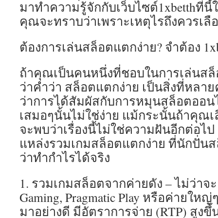
ธันวาคม
มาทำความรู้จักกับเว็บไซต์1xbetthที่นี้ใ
68
คุณจะทราบว่าเพราะเหตุไรถึงควรเลือก
ต้องการเล่นสล็อตแตกง่าย? จำต้อง 1xbe
ถ้าคุณเป็นคนหนึ่งที่ชอบในการเล่นส
ว่าคำว่า สล็อตแตกง่าย เป็นสิ่งที่หลา
ว่าการได้สัมผัสกับการหมุนสล็อตออ
เสมอๆนั้นไม่ใช่ง่าย แม้กระนั้นถ้าคุณเ
จะพบว่าเรื่องนี้ไม่ใช่ความฝันอีกต่อไป เน
แหล่งรวมเกมสล็อตแตกง่าย ที่นักปั่
ว่าทำกำไรได้จริง
1. รวมเกมสล็อตจากค่ายดัง – ไม่ว่าจะเ
Gaming, Pragmatic Play หรือค่ายใหญ่
มาอย่างดี มีอัตราการจ่าย (RTP) สูงขึ