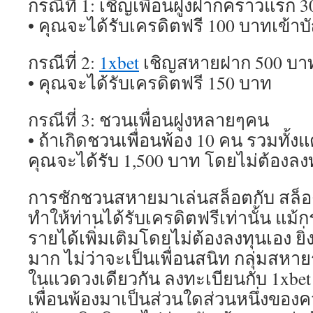
กรณีที่ 1: เชิญเพื่อนฝูงฝากคราวแรก 
• คุณจะได้รับเครดิตฟรี 100 บาทเข้าบ
กรณีที่ 2:
1xbet
เชิญสหายฝาก 500 บา
• คุณจะได้รับเครดิตฟรี 150 บาท
กรณีที่ 3: ชวนเพื่อนฝูงหลายๆคน
• ถ้าเกิดชวนเพื่อนพ้อง 10 คน รวมทั้
คุณจะได้รับ 1,500 บาท โดยไม่ต้องลง
การชักชวนสหายมาเล่นสล็อตกับ สล็อต
ทำให้ท่านได้รับเครดิตฟรีเท่านั้น แม้ก
รายได้เพิ่มเติมโดยไม่ต้องลงทุนเอง ยิ
มาก ไม่ว่าจะเป็นเพื่อนสนิท กลุ่มสหาย
ในแวดวงเดียวกัน ลงทะเบียนกับ 1xbet วั
เพื่อนพ้องมาเป็นส่วนใดส่วนหนึ่งของ