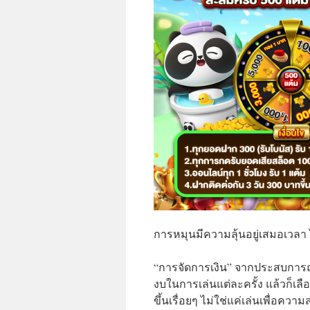
การหมุนมีความลุ้นอยู่เสมอเวลา 
“การจัดการเงิน” จากประสบการณ์
งบในการเล่นแต่ละครั้ง แล้วก็เล
ขึ้นเรื่อยๆ ไม่ใช่แค่เล่นเพื่อความส