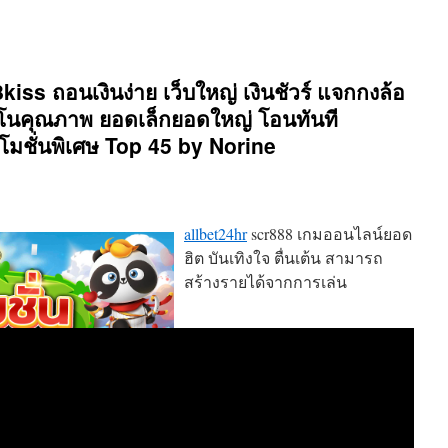
ss ถอนเงินง่าย เว็บใหญ่ เงินชัวร์ แจกกงล้อ
ิโนคุณภาพ ยอดเล็กยอดใหญ่ โอนทันที
รโมชั่นพิเศษ Top 45 by Norine
allbet24hr
scr888 เกมออนไลน์ยอด
ฮิต บันเทิงใจ ตื่นเต้น สามารถ
สร้างรายได้จากการเล่น