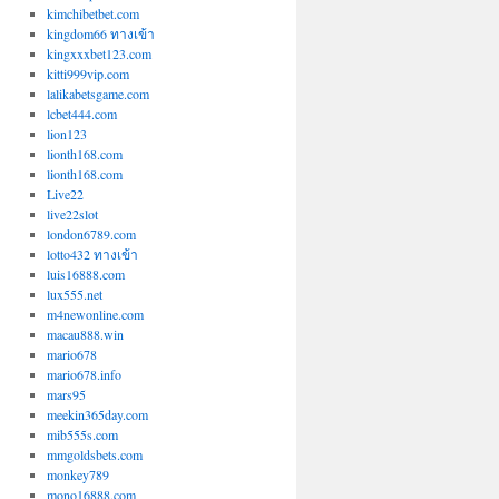
kimchibetbet.com
kingdom66 ทางเข้า
kingxxxbet123.com
kitti999vip.com
lalikabetsgame.com
lcbet444.com
lion123
lionth168.com
lionth168.com
Live22
live22slot
london6789.com
lotto432 ทางเข้า
luis16888.com
lux555.net
m4newonline.com
macau888.win
mario678
mario678.info
mars95
meekin365day.com
mib555s.com
mmgoldsbets.com
monkey789
mono16888.com