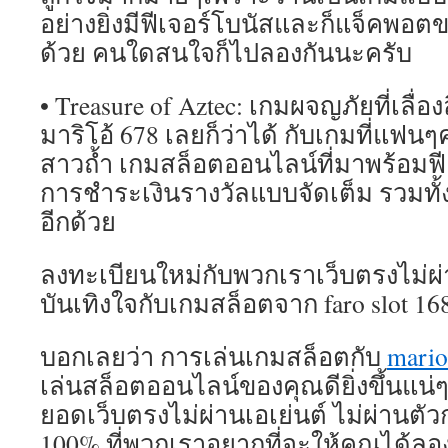
อย่างยิ่งมีฟีเจอร์โบนัสและก็แจ็คพอตข
ด้วย คนใดสนใจก็ไปลองกันนะครับ
• Treasure of Aztec: เกมผจญภัยที่เลื่อง
มาริโอ้ 678 เลยก็ว่าได้ กับเกมที่แฟน
สาวถ้ำ เกมสล็อตออนไลน์ที่มาพร้อมฟีเ
การชำระเงินรางวัลแบบจัดเต็ม รวมทั้งซ
อีกด้วย
ลงทะเบียนใหม่กับพวกเราเว็บตรงไม่ผ่าน
บันเทิงใจกับเกมสล็อตจาก faro slot 168 
บอกเลยว่า การเล่นเกมสล็อตกับ
mari
เล่นสล็อตออนไลน์ของคุณดียิ่งขึ้นแน่ๆ 
ยอดเว็บตรงไม่ผ่านเอเย่นต์ ไม่ผ่านตัว
100% ที่พวกเราอยากที่จะให้คุณได้ลอง