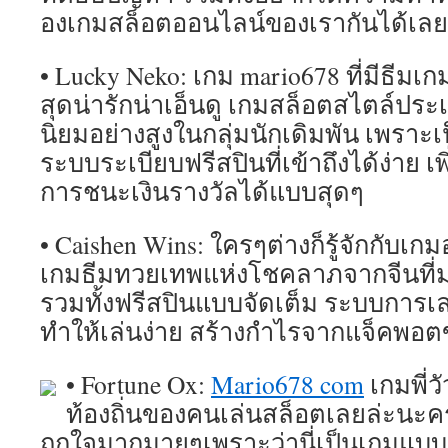
องเกมสล็อตออนไลน์ของเรากันได้เลย
• Lucky Neko: เกม mario678 ที่มีธีม
สุดน่ารักน่าเอ็นดู เกมสล็อตสไตล์ประเท
นิยมอย่างสูงในกลุ่มนักเดิมพัน เพราะเป็
ระบบระเบียบฟรีสปินที่เข้าถึงได้ง่าย เ
การชนะเงินรางวัลได้แบบสุดๆ
• Caishen Wins: ใครๆต่างก็รู้จักกับ
เกมธีมทวยเทพแห่งโชคลาภจากจีนที่ม
รวมทั้งฟรีสปินแบบจัดเต็ม ระบบการเล
ทำให้เล่นง่าย สร้างกำไรจากแจ็คพอ
• Fortune Ox:
Mario678 com
เกมพี่ว
ท้องถิ่นของคนเล่นสล็อตเลยล่ะนะค
ถูกใจมากมายๆเพราะว่านี่เป็นเกมแบบ 3 