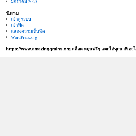
มกราคม 2020
นิยาม
เข้าสู่ระบบ
เข้าฟีด
แสดงความเห็นฟีด
WordPress.org
https://www.amazinggrains.org สล็อต หมุนฟรีๆ แตกได้ทุกนาที อะไร