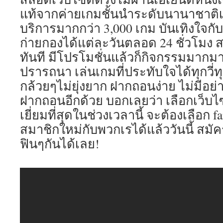
แท้จากค่ายเกมชั้นนำระดับนานาชาติเ
บริการมากกว่า 3,000 เกม บันเทิงใจ
ก่ายกองได้แต่ละวันตลอด 24 ชั่วโมง ส
ทันที มีโปรโมชั่นแล้วก็กิจกรรมมาก
ปรารถนา เล่นเกมที่ประทับใจได้ทุกวี่ท
กล้วยๆไม่ยุ่งยาก ฝากถอนง่าย ไม่มีอย่
ฝากถอนอีกด้วย บอกเลยว่า เลือกเว็บไ
เยี่ยมที่สุดในช่วงเวลานี้ จะต้องเลือก fa
สมาชิกใหม่กับพวกเรได้แล้ววันนี้ สม
ฟินๆกันได้เลย!