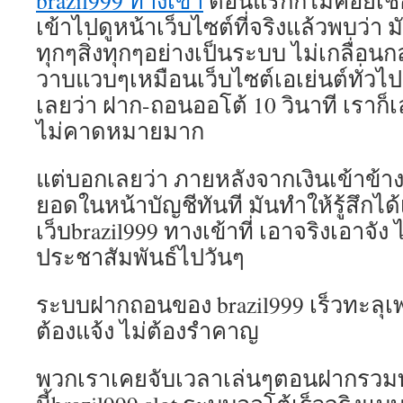
brazil999 ทางเข้า
ตอนแรกก็ไม่ค่อยเชื
เข้าไปดูหน้าเว็บไซต์ที่จริงแล้วพบว่
ทุกๆสิ่งทุกๆอย่างเป็นระบบ ไม่เกลื่อ
วาบแวบๆเหมือนเว็บไซต์เอเย่นต์ทั่วไป
เลยว่า ฝาก-ถอนออโต้ 10 วินาที เรา
ไม่คาดหมายมาก
แต่บอกเลยว่า ภายหลังจากเงินเข้าข้างใ
ยอดในหน้าบัญชีทันที มันทำให้รู้สึกได้เ
เว็บbrazil999 ทางเข้าที่ เอาจริงเอาจัง 
ประชาสัมพันธ์ไปวันๆ
ระบบฝากถอนของ brazil999 เร็วทะลุเ
ต้องแจ้ง ไม่ต้องรำคาญ
พวกเราเคยจับเวลาเล่นๆตอนฝากรวมทั