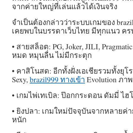
จากค่ายใหญ่ที่เล่นแล้วได้เงินจริง
จำเป็นต้องกล่าวว่าระบบเกมของ brazil9
เคยพบในบรรดาเว็บไทย มีทุกแนว คร
• สายสล็อต: PG, Joker, JILI, Pragmatic
หมด หมุนลื่น ไม่มีกระตุก
• คาสิโนสด: อีกทั้งฝั่งเอเชียรวมทั้งย
Sexy,
brazil999 ทางเข้า
Evolution ภาพ
• เกมไพ่เทเบิล: ป๊อกกระดอน ดัมมี่ ไฮ
• ยิงปลา: เกมใหม่ปัจจุบันจากหลายค่
หนัก