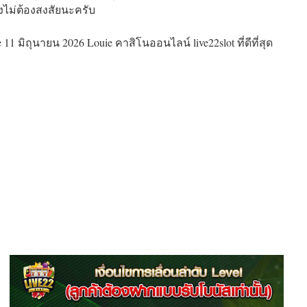
งไม่ต้องสงสัยนะครับ
te 11 มิถุนายน 2026 Louie คาสิโนออนไลน์ live22slot ที่ดีที่สุด