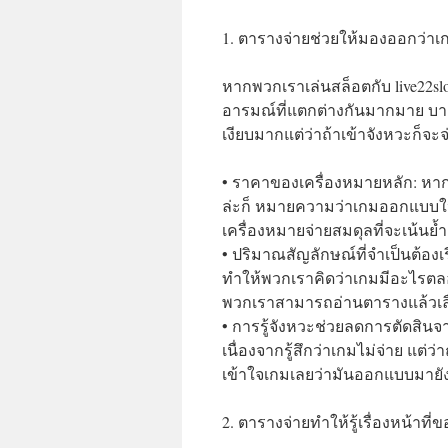
1. ตารางจ่ายช่วยให้มองออกว่าเกม
หากพวกเราเล่นสล็อตกับ live22slo
อารมณ์ที่แตกต่างกันมากมาย บา
เงียบมากแต่ว่าถ้าเข้าจังหวะก็
• ราคาของเครื่องหมายหลัก: หากเ
ล่ะก็ หมายความว่าเกมออกแบบให้เ
เครื่องหมายจ่ายสมดุลที่จะเน้นย้
• ปริมาณสัญลักษณ์ที่จำเป็นต้องเ
ทำให้พวกเราคิดว่าเกมมีอะไรตลอด
พวกเราสามารถอ่านตารางแล้วเล
• การรู้จังหวะช่วยลดการตัดสิน
เนื่องจากรู้สึกว่าเกมไม่จ่าย แต่
เข้าใจเกมเลยว่ามันออกแบบมายังไ
2. ตารางจ่ายทำให้รู้เรื่องหน้าที่