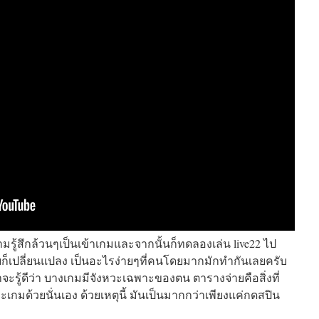
รู้สึกล้วนๆเป็นเข้าเกมและจากนั้นก็ทดลองเล่น live22 ไป
บก็เปลี่ยนแปลง เป็นอะไรง่ายๆที่คนโดยมากมักทำกันเลยครับ
รู้ดีว่า บางเกมมีจังหวะเฉพาะของตน ตารางจ่ายคือสิ่งที่
กมด้วยนั่นเอง ด้วยเหตุนี้ มันเป็นมากกว่าเพียงแค่กดสปิน