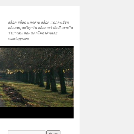
สล็อต สล็อต แตกง่าย สล็อต แตกละเอียด
สล็อตหมุนฟรีทุกวัน สล็อตอะไรอีกดี เอาเป็น
ว่ามาเล่นเหอะ แตกโคตรง่ายเลย
amazinggrains