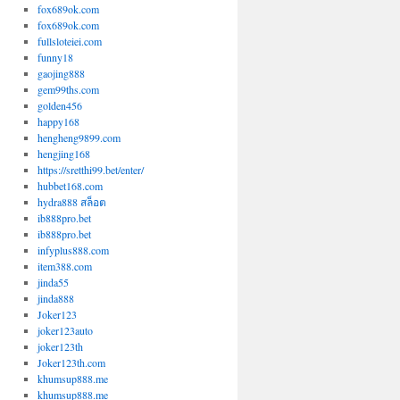
fox689ok.com
fox689ok.com
fullsloteiei.com
funny18
gaojing888
gem99ths.com
golden456
happy168
hengheng9899.com
hengjing168
https://sretthi99.bet/enter/
hubbet168.com
hydra888 สล็อต
ib888pro.bet
ib888pro.bet
infyplus888.com
item388.com
jinda55
jinda888
Joker123
joker123auto
joker123th
Joker123th.com
khumsup888.me
khumsup888.me