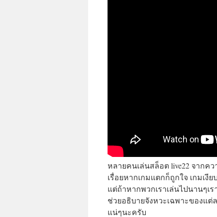
หลายคนเล่นสล็อต live22 จากความ
เรื่อยหากเกมแตกก็ถูกใจ เกมเงีย
แต่ถ้าหากพวกเราเล่นไปนานๆเราจะ
ช่วยอธิบายจังหวะเฉพาะของแต่ละเ
แน่ๆนะครับ