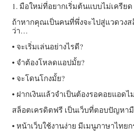
1. มือใหม่ที่อยากเริ่มต้นแบบไม่เครียด
ถ้าหากคุณเป็นคนที่พึ่งจะไปสู่แวดวงส
ว่า…
• จะเริ่มเล่นอย่างไรดี?
• จำต้องโหลดแอปมั้ย?
• จะโดนโกงมั้ย?
• ฝากเงินแล้วจำเป็นต้องรอคอยแอดไม
สล็อตเครดิตฟรี เป็นเว็บที่ตอบปัญหาม
• หน้าเว็บใช้งานง่าย มีเมนูภาษาไทยก