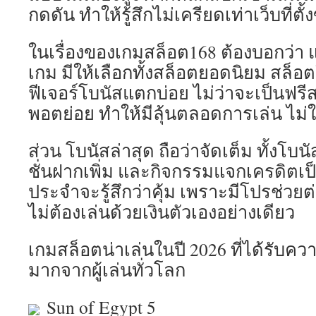
กดดัน ทำให้รู้สึกไม่เครียดเท่าเว็บที่ตั้ง
ในเรื่องของเกมสล็อต168 ต้องบอกว่า
เกม มีให้เลือกทั้งสล็อตยอดนิยม สล็อต
ฟีเจอร์โบนัสแตกบ่อย ไม่ว่าจะเป็นฟรีส
พอตย่อย ทำให้มีลุ้นตลอดการเล่น ไม่ใช
ส่วน โบนัสล่าสุด ถือว่าจัดเต็ม ทั้งโ
ชั่นฝากเพิ่ม และกิจกรรมแจกเครดิตเป็
ประจำจะรู้สึกว่าคุ้ม เพราะมีโปรช่วยต่
ไม่ต้องเล่นด้วยเงินตัวเองอย่างเดียว
เกมสล็อตน่าเล่นในปี 2026 ที่ได้รับคว
มากจากผู้เล่นทั่วโลก
Sun of Egypt 5