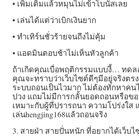
• เพิ่มเติมแล้วหมุนไม่เข้าโบนัสเลย
• เล่นได้แต่ว่าเบิกเงินยาก
• ทำเทิร์นชั่วร้ายจนถึงไม่คุ้ม
• แอดมินตอบช้าไม่เห็นหัวลูกค้า
ถ้าเกิดคุณเบื่อพฤติกรรมแบบงี้… ทดลอ
คุณจะทราบว่าเว็บไซต์ดีๆมีอยู่จริงตรงน
ระบบถอนเป็นไวมาก ไม่ต้องทักหาคนไห
ปวง แถมไม่มีการกลั้นยอดถอนหรือขอ
เหมาะกับผู้ที่ปรารถนา ความโปร่งใส 
เล่นhengjing168แล้วถอนจริง
3. สายฝ่า สายปั่นหนัก ที่อยากได้เว็บไ