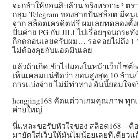
จะกล้าให้ถอนสิบล้าน จริงหรอวะ? ตร
กลุ่ม Telegram ของสายปั่นสล็อต มีคน
จาก สล็อตเครดิตฟรี ผมเลยทดลองตั้งเป
ปั่นค่าย PG กับ JILI ไปเรื่อยๆจนกระทั
ก็กดถอนเลยครับผม… รอคอยไม่ถึง 1 น
ไม่ต้องคุยกับแอดมินเลย
แล้วถ้าเกิดเข้าไปมองในหน้าเว็บไซต์h
เห็นเคลมแน่ชัดว่า ถอนสูงสุด 10 ล้าน/ใ
การแบ่งจ่าย ไม่มีท่าทาง อันนี้ยอมใจจร
hengjing168 คัดแต่ว่าเกมคุณภาพ ทุ
ค่ายใหญ่
นี่แหละขอรับหัวใจของ สล็อต168 – คื
มายัดใส่เว็บให้มันไม่น้อยเลยทีเดียวแ