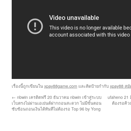
เรื่องนี้ถูกเขียนใน
xpay88game.com
และติดป้ายกำกับ
xpay88 สมั
←
nbwin เครดิตฟรี 20 ธันวาคม nbwin เข้าสู่ระบบ
ufaheno 21 ส
เว็บตรงไม่ผ่านเอเย่นต์ฝากถอนสะดวก ไม่มีขั้นตอน
ต้องรอคิ
ซับซ้อนถอนเงินได้ทันทีไม่ต้องรอ Top 96 by Yong