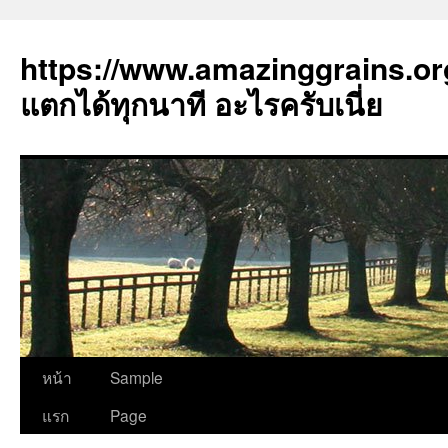
https://www.amazinggrains.org
แตกได้ทุกนาที อะไรครับเนี่ย
ข้าม
หน้า
Sample
ไป
แรก
Page