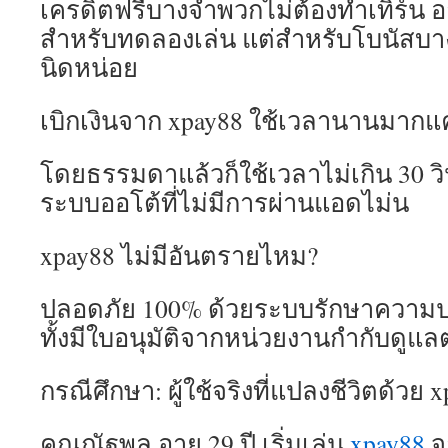
เครดิตฟรีบางจำพวกไม่ต้องทำเทิร์น อา
สำหรับทดลองเล่น แต่สำหรับโบนัสบา
นิดหน่อย
เบิกเงินจาก xpay88 ใช้เวลานานมากแ
โดยธรรมดาแล้วก็ใช้เวลาไม่เกิน 30 วิ
ระบบออโต้ที่ไม่มีการผ่านแอดไม่น
xpay88 ไม่มีอันตรายไหม?
ปลอดภัย 100% ด้วยระบบรักษาความป
ทั้งมีใบอนุมัติจากหน่วยงานกำกับดูแลต่
กรณีศึกษา: ผู้ใช้จริงที่แปลงชีวิตด้วย 
คุณณัฐพล อายุ 29 ปี เริ่มเล่น
xpay88
จา