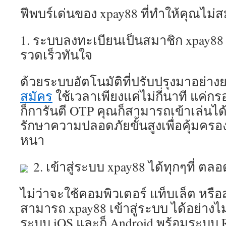
ฟีพบร์เด่นของ xpay88 ที่ทำให้คุณไ
1. ระบบลงทะเบียนเป็นสมาชิก xpay88 
รวดเร็วทันใจ
ด้วยระบบอัตโนมัติที่ปรับปรุงมาอย่าง
สมัคร
ใช้เวลาเพียงแค่ไม่กี่นาที แค่
ก็การันตี OTP คุณก็สามารถเข้าเล่นไ
รักษาความปลอดภัยขั้นสูงเพื่อคุ้มครองข
หนา
2. เข้าสู่ระบบ xpay88 ได้ทุกๆที่ ตล
ไม่ว่าจะใช้คอมพิวเตอร์ แท็บเล็ต หรือ
สามารถ xpay88 เข้าสู่ระบบ ได้อย่างไม่
ระบบ iOS และก็ Android พร้อมระบบ Re