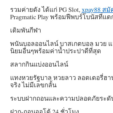
รวมค่ายดัง ได้แก่ PG Slot,
xpay88 สมั
Pragmatic Play พร้อมฟีพบร์โบนัสที่แตก
เดิมพันกีฬา
พนันบอลออนไลน์ บาสเกตบอล มวย และ
นิยมอื่นๆพร้อมค่าน้ำประปาดีที่สุด
สลากกินแบ่งออนไลน์
แทงหวยรัฐบาล หวยลาว ลอตเตอรี่ฮานอ
จริง ไม่มีเลขกลั้น
ระบบฝากถอนและความปลอดภัยระด
ฝาก-ถอนออโต้ 24 ชั่วโมง