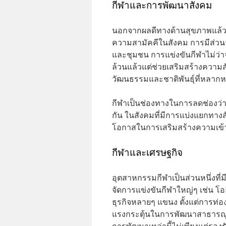
กีฬาและการพัฒนาสังคม
นอกจากผลดีทางด้านสุขภาพแล้ว ก
ความสามัคคีในสังคม การมีส่วนร
และชุมชน การแข่งขันกีฬาไม่ว่า
ล้วนแล้วแต่ช่วยเสริมสร้างความ
วัฒนธรรมและชาติพันธุ์ที่หลาก
กีฬาเป็นช่องทางในการลดช่องว่า
กัน ในสังคมที่มีการแบ่งแยกทา
โอกาสในการเสริมสร้างความเข้า
กีฬาและเศรษฐกิจ
อุตสาหกรรมกีฬาเป็นส่วนหนึ่งที่
จัดการแข่งขันกีฬาใหญ่ๆ เช่น โอ
ธุรกิจหลายๆ แขนง ตั้งแต่การท่อ
แรงกระตุ้นในการพัฒนาสาธารณ
การพัฒนาเหล่านี้ไม่เพียงแต่รอง