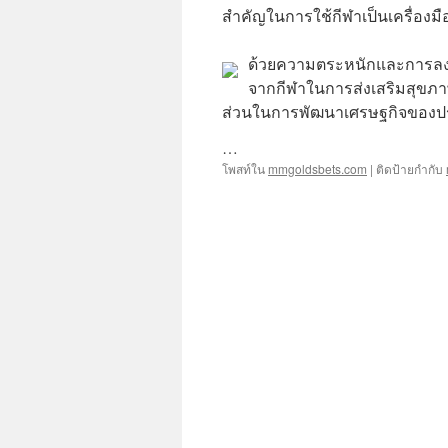
สำคัญในการใช้กีฬาเป็นเครื่องมื
ด้วยความตระหนักและการลงท
จากกีฬาในการส่งเสริมสุขภ
ส่วนในการพัฒนาเศรษฐกิจของประ
…
โพสท์ใน
mmgoldsbets.com
|
ติดป้ายกำกับ