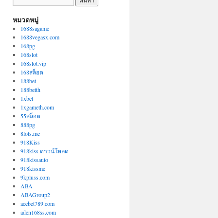
หมวดหมู่
1688sagame
1688vegasx.com
168pg
168slot
168slot.vip
168สล็อต
188bet
188betth
1xbet
1xgameth.com
55สล็อต
888pg
8lots.me
918Kiss
918kiss ดาวน์โหลด
918kissauto
918kissme
9kpluss.com
ABA
ABAGroup2
acebet789.com
aden168ss.com