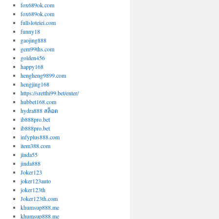
fox689ok.com
fox689ok.com
fullsloteiei.com
funny18
gaojing888
gem99ths.com
golden456
happy168
hengheng9899.com
hengjing168
https://sretthi99.bet/enter/
hubbet168.com
hydra888 สล็อต
ib888pro.bet
ib888pro.bet
infyplus888.com
item388.com
jinda55
jinda888
Joker123
joker123auto
joker123th
Joker123th.com
khumsup888.me
khumsup888.me