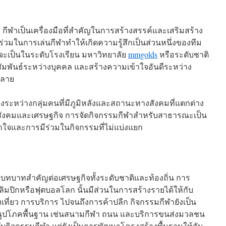
ีฬาเป็นเครื่องมือที่สำคัญในการสร้างสรรค์และเสริมสร้าง
่วมในการเล่นกีฬาทำให้เกิดความรู้สึกเป็นส่วนหนึ่งของทีม
จะเป็นในระดับโรงเรียน มหาวิทยาลัย
mmgolds
หรือระดับชาติ
สัมพันธ์ระหว่างบุคคล และสร้างความเข้าใจอันดีระหว่าง
หลาย
งระหว่างกลุ่มคนที่มีภูมิหลังและสถานะทางสังคมที่แตกต่าง
งสังคมและเศรษฐกิจ การจัดกิจกรรมกีฬาสำหรับสาธารณะเป็น
ใจและการมีร่วมในกิจกรรมที่ไม่แบ่งแยก
มีบทบาทสำคัญต่อเศรษฐกิจทั้งระดับชาติและท้องถิ่น การ
ลิมปิกหรือฟุตบอลโลก นั้นมีส่วนในการสร้างรายได้ให้กับ
งเที่ยว การบริการ ไปจนถึงการค้าปลีก กิจกรรมกีฬายังเป็น
ูปโภคพื้นฐาน เช่นสนามกีฬา ถนน และบริการขนส่งมวลชน
รับกิจกรรมกีฬา แต่ยังเป็นการพัฒนาโครงสร้างพื้นฐานให้กับ