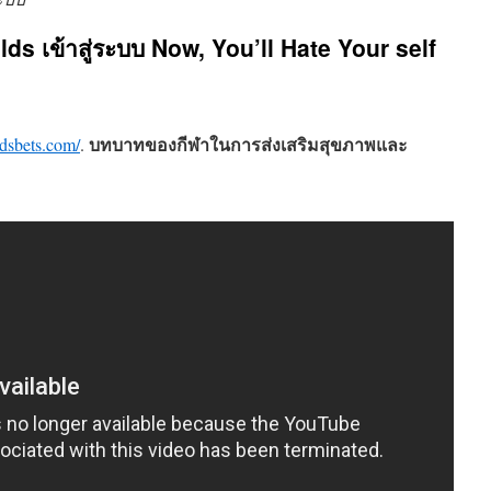
ds เข้าสู่ระบบ Now, You’ll Hate Your self
บทบาทของกีฬาในการส่งเสริมสุขภาพและ
dsbets.com/
.