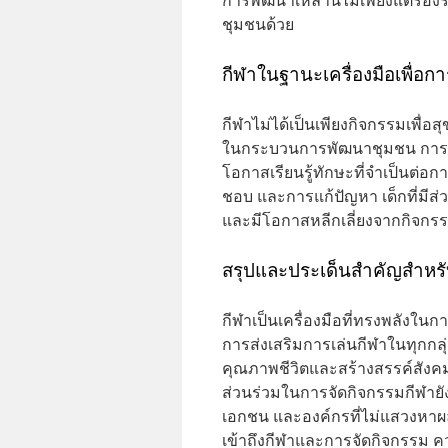
ชุมชนด้วย
กีฬาในฐานะเครื่องมือเพื่อ
กีฬาไม่ได้เป็นเพียงกิจกรรมเพื่อส
ในกระบวนการพัฒนาชุมชน การม
โอกาสเรียนรู้ทักษะที่จำเป็นต่อก
ชอบ และการแก้ปัญหา เด็กที่มีส่ว
และมีโอกาสหลีกเลี่ยงจากกิจกร
สรุปและประเด็นสำคัญสำห
กีฬาเป็นเครื่องมือที่ทรงพลังใ
การส่งเสริมการเล่นกีฬาในทุกก
คุณภาพชีวิตและสร้างสรรค์สังคม
ส่วนร่วมในการจัดกิจกรรมกีฬาย
เอกชน และองค์กรที่ไม่แสวงหาผ
เข้าถึงกีฬาและการจัดกิจกรรม ค