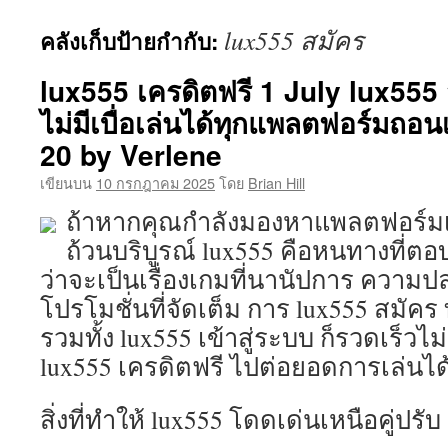
ยัง
lux555 สมัคร
คลังเก็บป้ายกำกับ:
เนื้อหา
lux555 เครดิตฟรี 1 July lux555 
ไม่มีเบื่อเล่นได้ทุกแพลตฟอร์มถอนเ
20 by Verlene
เขียนบน
10 กรกฎาคม 2025
โดย
Brian Hill
ถ้าหากคุณกำลังมองหาแพลตฟอร์มเ
ถ้วนบริบูรณ์ lux555 คือหนทางที่ตอ
ว่าจะเป็นเรื่องเกมที่นานัปการ ความปล
โปรโมชั่นที่จัดเต็ม การ lux555 สมัคร 
รวมทั้ง lux555 เข้าสู่ระบบ ก็รวดเร็วไม
lux555 เครดิตฟรี ไปต่อยอดการเล่นได
สิ่งที่ทำให้ lux555 โดดเด่นเหนือคู่ปรับ