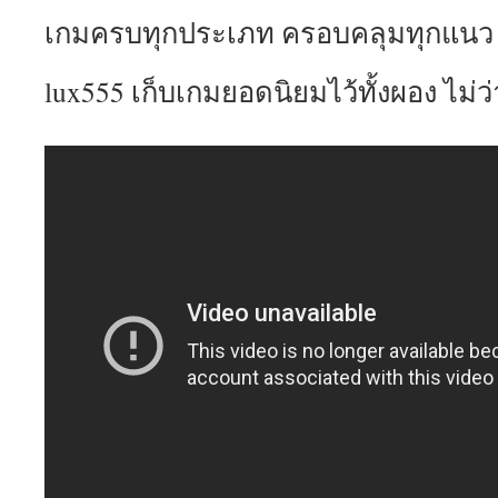
เกมครบทุกประเภท ครอบคลุมทุกแนว
lux555 เก็บเกมยอดนิยมไว้ทั้งผอง ไม่ว่