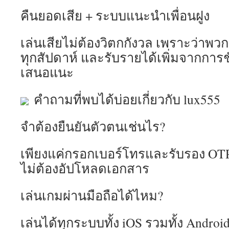
คืนยอดเสีย + ระบบแนะนำเพื่อนฝูง
เล่นเสียไม่ต้องวิตกกังวล เพราะว่าพว
ทุกสัปดาห์ และรับรายได้เพิ่มจากการช
เสนอแนะ
คำถามที่พบได้บ่อยเกี่ยวกับ lux555
จำต้องยืนยันตัวตนเช่นไร?
เพียงแค่กรอกเบอร์โทรและรับรอง OTP 
ไม่ต้องอัปโหลดเอกสาร
เล่นเกมผ่านมือถือได้ไหม?
เล่นได้ทุกระบบทั้ง iOS รวมทั้ง Android