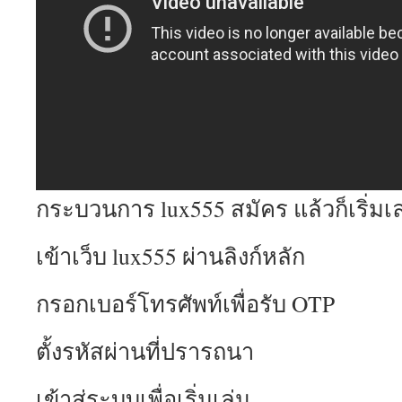
กระบวนการ lux555 สมัคร แล้วก็เริ่มเ
เข้าเว็บ lux555 ผ่านลิงก์หลัก
กรอกเบอร์โทรศัพท์เพื่อรับ OTP
ตั้งรหัสผ่านที่ปรารถนา
เข้าสู่ระบบเพื่อเริ่มเล่น