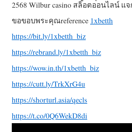
2568 Wilbur casino สล็อตออนไลน์ แจ
ขอขอบพระคุณreference
1xbetth
https://bit.ly/1xbetth_biz
https://rebrand.ly/1xbetth_biz
https://wow.in.th/1xbetth_biz
https://cutt.ly/TrkXrG4u
https://shorturl.asia/qecls
https://t.co/0Q6WekD8di