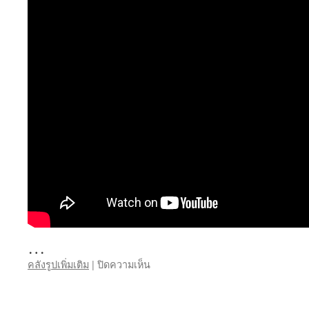
…
บน
คลังรูปเพิ่มเติม
|
ปิดความเห็น
เว็บ
ใหญ่
1xbet