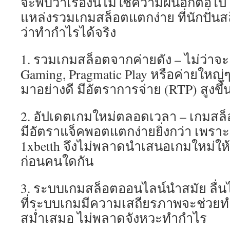
จะพบว่าเรื่องนี้ไม่ใช่ความฝันอีกต่อไป เน
แหล่งรวมเกมสล็อตแตกง่าย ที่นักปั่
ว่าทำกำไรได้จริง
1. รวมเกมสล็อตจากค่ายดัง – ไม่ว่าจะเ
Gaming, Pragmatic Play หรือค่ายใหญ่
มาอย่างดี มีอัตราการจ่าย (RTP) สูงขึ
2. อัปเดตเกมใหม่ตลอดเวลา – เกมสล็อต
มีอัตราแจ็คพอตแตกง่ายยิ่งกว่า เพร
1xbetth จึงไม่พลาดนำเสนอเกมใหม่ใ
ก่อนคนใดกัน
3. ระบบเกมสล็อตออนไลน์นำสมัย ลื่นไ
ที่ระบบเกมมีความเสถียรภาพจะช่วยทำ
สม่ำเสมอ ไม่พลาดจังหวะทำกำไร