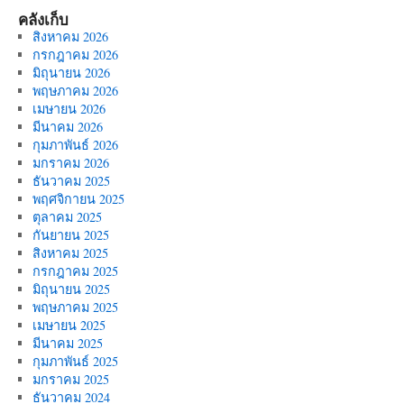
คลังเก็บ
สิงหาคม 2026
กรกฎาคม 2026
มิถุนายน 2026
พฤษภาคม 2026
เมษายน 2026
มีนาคม 2026
กุมภาพันธ์ 2026
มกราคม 2026
ธันวาคม 2025
พฤศจิกายน 2025
ตุลาคม 2025
กันยายน 2025
สิงหาคม 2025
กรกฎาคม 2025
มิถุนายน 2025
พฤษภาคม 2025
เมษายน 2025
มีนาคม 2025
กุมภาพันธ์ 2025
มกราคม 2025
ธันวาคม 2024