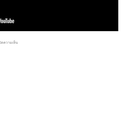
บน
ปิดความเห็น
ปัน
โปร77
22
พฤษภา
24
สล็อต777
เว็บ
ใหญ่
ไม่มี
ขั้น
ต่ำ
ได้
เงิน
จริง
ทดลอง
เล่น