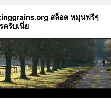
inggrains.org สล็อต หมุนฟรีๆ
ครับเนี่ย