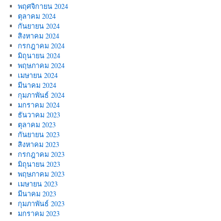
พฤศจิกายน 2024
ตุลาคม 2024
กันยายน 2024
สิงหาคม 2024
กรกฎาคม 2024
มิถุนายน 2024
พฤษภาคม 2024
เมษายน 2024
มีนาคม 2024
กุมภาพันธ์ 2024
มกราคม 2024
ธันวาคม 2023
ตุลาคม 2023
กันยายน 2023
สิงหาคม 2023
กรกฎาคม 2023
มิถุนายน 2023
พฤษภาคม 2023
เมษายน 2023
มีนาคม 2023
กุมภาพันธ์ 2023
มกราคม 2023