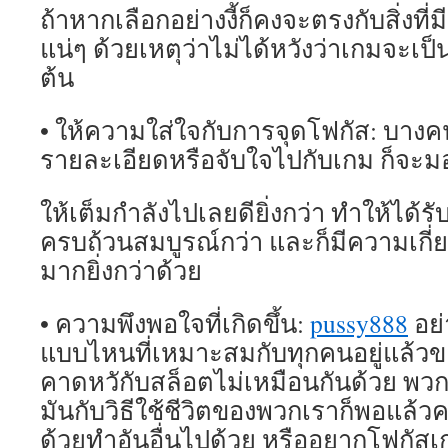
ถ้าหากเลือกอย่างงี้ก็คงจะตรงกับสิ่งที
แน่ๆ ด้วยเหตุว่าไม่ได้หวังว่าเกมจะเป็น
ต้น
• ให้ความใส่ใจกับการจุดโฟกัส: บา
รายละเอียดหรือจับใจไปกับเกม ก็จะม
ให้เต็มกำลังไปเลยดียิ่งกว่า ทำให้ได
ครบถ้วนสมบูรณ์กว่า และก็มีความเกี่
มากยิ่งกว่าด้วย
• ความพึงพอใจที่เกิดขึ้น:
pussy888
อย่
แบบไหนที่เหมาะสมกับทุกคนอยู่แล้วขอ
คาดหวักับสล็อตไม่เหมือนกันด้วย พวกเ
มันกับวิธีใช้ชีวิตของพวกเราก็พอแล้ว
ด้วยทำอันอื่นไปด้วย หรืออยากโฟกัสเก