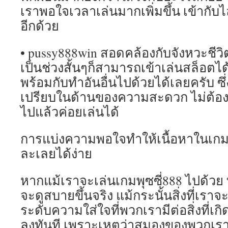
เราพอใจเวลาเล่นมากเพิ่มขึ้น เข้ากั
อีกด้วย
• pussy888win สอดคล้องกับจังหวะชีว
เป็นช่วงสั้นๆก็สามารถเข้าเล่นสล็อตได
พร้อมกับทำอันอื่นไปด้วยได้เลยครับ ซึ่งม
เปรียบในด้านของความสะดวก ไม่ต้อง
ไปแล้วค่อยเล่นได้
การแบ่งความพอใจทำให้เนื้อหาในเกม 
ละเลยได้ง่าย
หากแม้เราจะเล่นเกมพุซซี่888 ไปด้วย
จะดูสบายขึ้นจริง แม้กระนั้นสิ่งที่เร
ระดับความใส่ใจที่พวกเรามีต่อสิ่งที่เ
ลงทันที เพราะเหตุว่าสมองของพวกเร