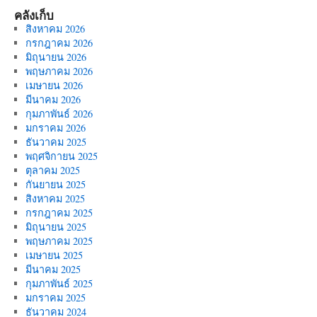
คลังเก็บ
สิงหาคม 2026
กรกฎาคม 2026
มิถุนายน 2026
พฤษภาคม 2026
เมษายน 2026
มีนาคม 2026
กุมภาพันธ์ 2026
มกราคม 2026
ธันวาคม 2025
พฤศจิกายน 2025
ตุลาคม 2025
กันยายน 2025
สิงหาคม 2025
กรกฎาคม 2025
มิถุนายน 2025
พฤษภาคม 2025
เมษายน 2025
มีนาคม 2025
กุมภาพันธ์ 2025
มกราคม 2025
ธันวาคม 2024