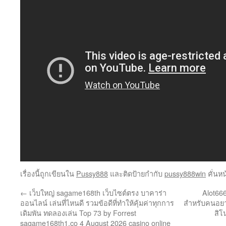
เรื่องนี้ถูกเขียนใน
Pussy888
และติดป้ายกำกับ
pussy888win
คั่นห
←
เว็บใหญ่ sagame168th เว็บไซต์ตรง บาคาร่า
Alot666
ออนไลน์ เล่นที่ไหนดี รวมข้อดีที่ทำให้คุ้มค่าทุกการ
สำหรับคนอยา
เดิมพัน ทดลองเล่น Top 73 by Forrest
สิโ
sagame168th1.co 4 August 2026 casino online