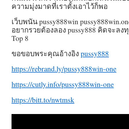
ความมุ่งมาดที่เราตั้งเอาไว้ก็พอ
เว็บพนัน pussy888win pussy888win.one
อยากรวยต้องลอง pussy888 คิดจะลงทุนทั้ง
Top 8
ขอขอบพระคุณอ้างอิง
pussy888
https://rebrand.ly/pussy888win-one
https://cutly.info/pussy888win-one
https://bitt.to/nwtmsk