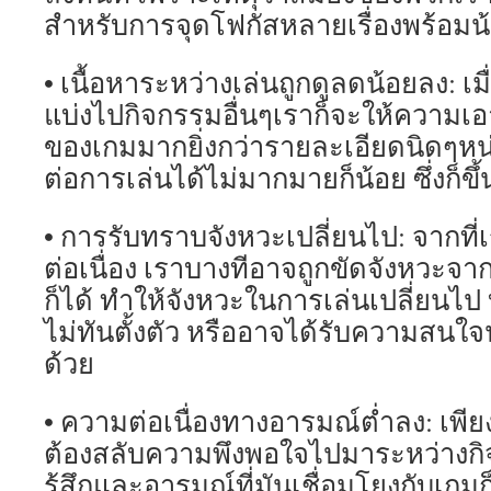
สำหรับการจุดโฟกัสหลายเรื่องพร้อมน
• เนื้อหาระหว่างเล่นถูกดูลดน้อยลง: เ
แบ่งไปกิจกรรมอื่นๆเราก็จะให้ความเ
ของเกมมากยิ่งกว่ารายละเอียดนิดๆหน่
ต่อการเล่นได้ไม่มากมายก็น้อย ซึ่งก็ขึ
• การรับทราบจังหวะเปลี่ยนไป: จากที่เ
ต่อเนื่อง เราบางทีอาจถูกขัดจังหวะจากส
ก็ได้ ทำให้จังหวะในการเล่นเปลี่ยนไป 
ไม่ทันตั้งตัว หรืออาจได้รับความสนใจน
ด้วย
• ความต่อเนื่องทางอารมณ์ต่ำลง: เพี
ต้องสลับความพึงพอใจไปมาระหว่างก
รู้สึกและอารมณ์ที่มันเชื่อมโยงกับเกม