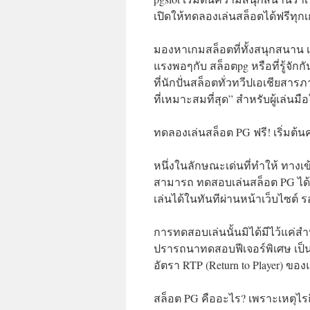
เปิดให้ทดลองเล่นสล็อตได้ฟรีทุก
มองหาเกมสล็อตที่ทั้งสนุกสนาน เ
แรงพอๆกับ สล็อตpg หรือที่รู้จักก
ที่นักปั่นสล็อตทั่วทวีปเอเชียสา
ที่เหมาะสมที่สุด” สำหรับผู้เล่นม
ทดลองเล่นสล็อต PG ฟรี! เริ่มต
หนึ่งในลักษณะเด่นที่ทำให้ ทางเข
สามารถ ทดสอบเล่นสล็อต PG ได้ฟ
เล่นได้ในทันทีผ่านหน้าเว็บไซต์ 
การทดสอบเล่นนั้นมิได้มีไว้แค่สำห
ปรารถนาทดสอบฟีเจอร์พิเศษ เป็นต
อัตรา RTP (Return to Player) ขอ
สล็อต PG คืออะไร? เพราะเหตุไรถ