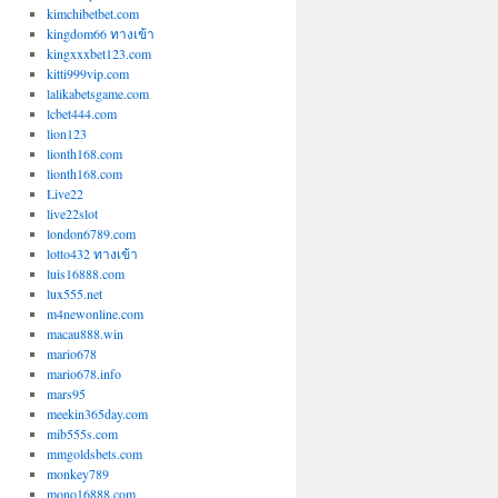
kimchibetbet.com
kingdom66 ทางเข้า
kingxxxbet123.com
kitti999vip.com
lalikabetsgame.com
lcbet444.com
lion123
lionth168.com
lionth168.com
Live22
live22slot
london6789.com
lotto432 ทางเข้า
luis16888.com
lux555.net
m4newonline.com
macau888.win
mario678
mario678.info
mars95
meekin365day.com
mib555s.com
mmgoldsbets.com
monkey789
mono16888.com