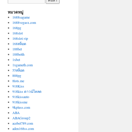
หมวดหมู่
1688sagame
1688vegasx.com
168pg
168slot
168slot.vip
168สล็อต
188bet
188betth
1xbet
1xgameth.com
55สล็อต
888pg
8lots.me
918Kiss
918kiss ดาวน์โหลด
918kissauto
918kissme
9kpluss.com
ABA
ABAGroup2
acebet789.com
aden168ss.com