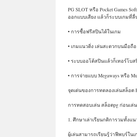
PG SLOT หรือ Pocket Games Sof
ออกแบบเสียง แล้วก็ระบบเกมที่ลื
• การซื้อฟรีสปินได้ในเกม
• เกมแนวดิ่ง เล่นสะดวกบนมือถือ
• ระบบออโต้สปินแล้วก็เทอร์โบส
• การจ่ายแบบ Megaways หรือ Mul
จุดเด่นของการทดลองเล่นสล็อต 
การทดสอบเล่น สล็อตpg ก่อนเล่นจ
1. ศึกษาเล่าเรียนกติการวมทั้งแ
ผู้เล่นสามารถเรียนรู้ว่าฟีพบร์ใน