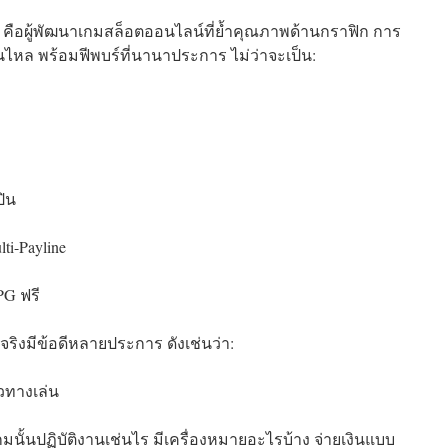
t คือผู้พัฒนาเกมสล็อตออนไลน์ที่ย้ำคุณภาพด้านกราฟิก การ
่นไหล พร้อมฟีพบร์ที่นานาประการ ไม่ว่าจะเป็น:
ปิน
ti-Payline
PG ฟรี
ริงมีข้อดีหลายประการ ดังเช่นว่า:
นวทางเล่น
เกมนั้นปฏิบัติงานเช่นไร มีเครื่องหมายอะไรบ้าง จ่ายเงินแบบ