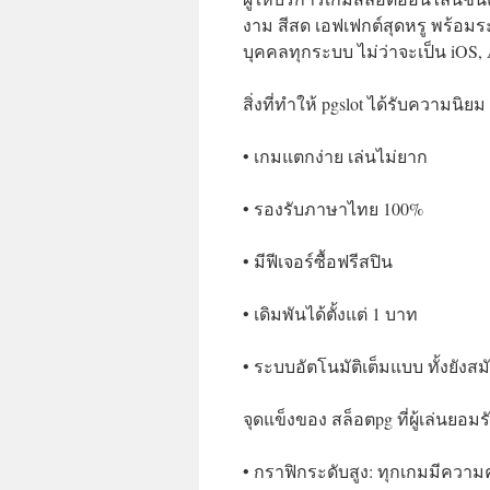
งาม สีสด เอฟเฟกต์สุดหรู พร้อมร
บุคคลทุกระบบ ไม่ว่าจะเป็น iOS,
สิ่งที่ทำให้ pgslot ได้รับความนิยม 
• เกมแตกง่าย เล่นไม่ยาก
• รองรับภาษาไทย 100%
• มีฟีเจอร์ซื้อฟรีสปิน
• เดิมพันได้ตั้งแต่ 1 บาท
• ระบบอัตโนมัติเต็มแบบ ทั้งยังส
จุดแข็งของ สล็อตpg ที่ผู้เล่นยอมร
• กราฟิกระดับสูง: ทุกเกมมีความ