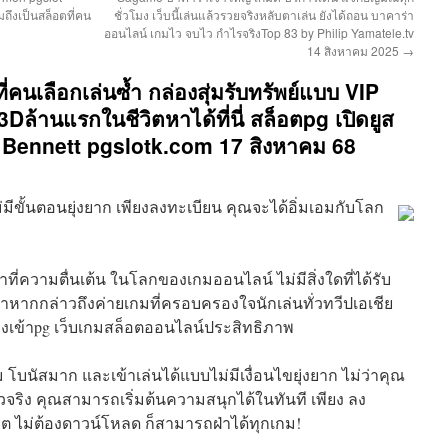
ถึงเป็นสล็อตที่คน
ชั่วโมง เว็บนี้เล่นแล้วรวยจริงหลับตาเล่น ยังได้ถอน บาคาร่า
ออนไลน์ เกมไว จบไว กำไรจริงTop 83 by Philip Yamatele.tv
14 สิงหาคม 2025
→
่คนเลือกเล่นซ้ำ กล่องสุ่มรับทรัพย์แบบ VIP
Dล้านแรกในชีวิตหาได้ที่นี่ สล็อตpg เปิดยูส
by Bennett pgslotk.com 17 สิงหาคม 68
มีขั้นตอนยุ่งยาก เพียงลงทะเบียน คุณจะได้อิ่มเอมกับโลก
่ความตื่นเต้น ในโลกของเกมออนไลน์ ไม่มีสิ่งใดที่ได้รับ
หากกล่าวถึงค่ายเกมที่ครอบครองใจนักเล่นทั่วทวีปเอเชีย
ทางเข้าpg เว็บเกมสล็อตออนไลน์ประสิทธิภาพ
บนัสมาก และเข้าเล่นได้แบบไม่มีเงื่อนไขยุ่งยาก ไม่ว่าคุณ
วจริง คุณสามารถเริ่มต้นความสนุกได้ในทันที เพียง ลง
ีต ไม่ต้องดาวน์โหลด ก็สามารถฝ่าได้ทุกเกม!