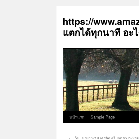
https://www.amaz
แตกได้ทุกนาที อะไร
หน้าแรก
Sample Page
ข้าม
ไป
←
เว็บแม่ funny18 เครดิตฟรี Top 99 by C