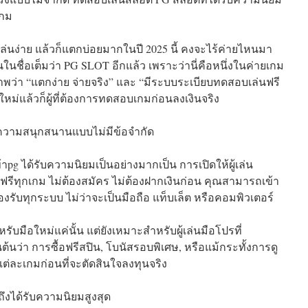
เกม
ล่นง่าย แล้วก็แตกบ่อยมากในปี 2025 นี้ คงจะไร้ค่ายไหนมา
ันในชื่อเต็มว่า PG SLOT อีกแล้ว เพราะว่านี่คือหนึ่งในค่ายเกม
รภาพว่า “แตกง่าย จ่ายจริง” และ “มีระบบระเบียบทดสอบเล่นฟรี
ือใหม่แล้วก็ผู้ที่ต้องการทดสอบเกมก่อนลงเงินจริง
้นความสนุกสนานแบบไม่มีข้อจำกัด
้าpg ได้รับความนิยมเป็นอย่างมากเป็น การเปิดให้ผู้เล่น
รีทุกเกม ไม่ต้องสมัคร ไม่ต้องฝากเงินก่อน คุณสามารถเข้า
รองรับทุกระบบ ไม่ว่าจะเป็นมือถือ แท็บเล็ต หรือคอมพิวเตอร์
รับมือใหม่แค่นั้น แต่ยังเหมาะสำหรับผู้เล่นมือโปรที่
้นว่า การซื้อฟรีสปิน, โบนัสรอบพิเศษ, หรือแม้กระทั้งการดู
งแต่ละเกมก่อนที่จะตัดสินใจลงทุนจริง
ึงได้รับความนิยมสูงสุด