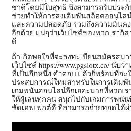
ชาติโดยมีใบสุทธิ ซึ่งสามารถรับประกั
ช่วยทำให้การลงเดิมพันสล็อตออนไลน์น
และความปลอดภัย รวมถึงความมั่นคง
อีกด้วย แน่ๆว่าเว็บไซต์ของพวกเราก็
ดี
ถ้าเกิดพอใจที่จะลงทะเบียนสมัครสมาช
เว็บไซต์ https://www.pgslotx.co/ นับว
ที่เป็นอีกหนึ่ง คำตอบ แล้วก็พร้อมที่จะ
ประสบการณ์ใหม่สำหรับในการเดิมพัน
เกมพนันออนไลน์อีกเยอะมากที่พวกเรา
ให้ผู้เล่นทุกคน สนุกไปกับเกมการพนั
ชัดเอฟเฟกต์ดี ที่สามารถถ่ายทอดได้ผ่