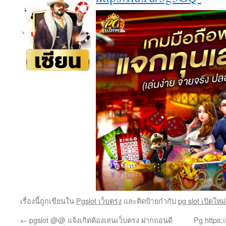
เรื่องนี้ถูกเขียนใน
Pgslot เว็บตรง
และติดป้ายกำกับ
pg slot เปิดใหม่
←
pgslot @@ แจ้งเกิดต้องเล่นเว็บตรง ฝากถอนดี
Pg https: