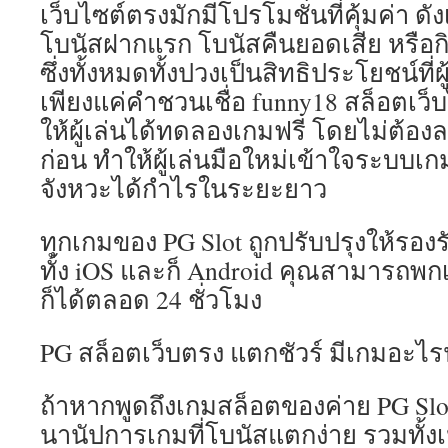
เว็บไซต์ตรงมักมีโปรโมชั่นที่คุ้มค่า ดั
โบนัสฝากแรก โบนัสคืนยอดเสีย หรือก
ซึ่งทั้งหมดทั้งปวงเป็นสิทธิประโยชน์ที่ผู
เพียงแค่คำชวนเชื่อ funny18 สล็อตเว
ให้ผู้เล่นได้ทดลองเกมฟรี โดยไม่ต้อง
ก่อน ทำให้ผู้เล่นมือใหม่เข้าใจระบบเก
จังหวะได้กำไรในระยะยาว
ทุกเกมของ PG Slot ถูกปรับปรุงให้รองร
ทั้ง iOS และก็ Android คุณสามารถพ
ก็ได้ตลอด 24 ชั่วโมง
PG สล็อตเว็บตรง แตกชัวร์ มีเกมอะไรน
ถ้าหากพูดถึงเกมสล็อตของค่าย PG Slo
นานัปการเกมที่โบนัสแตกง่าย รวมทั้งเป็