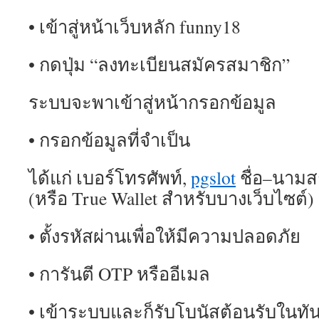
• เข้าสู่หน้าเว็บหลัก funny18
• กดปุ่ม “ลงทะเบียนสมัครสมาชิก”
ระบบจะพาเข้าสู่หน้ากรอกข้อมูล
• กรอกข้อมูลที่จำเป็น
ได้แก่ เบอร์โทรศัพท์,
pgslot
ชื่อ–นามส
(หรือ True Wallet สำหรับบางเว็บไซต์)
• ตั้งรหัสผ่านเพื่อให้มีความปลอดภัย
• การันตี OTP หรืออีเมล
• เข้าระบบและก็รับโบนัสต้อนรับในทัน