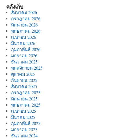
คลังเก็บ
สิงหาคม 2026
กรกฎาคม 2026
มิถุนายน 2026
พฤษภาคม 2026
เมษายน 2026
มีนาคม 2026
กุมภาพันธ์ 2026
มกราคม 2026
ธันวาคม 2025
พฤศจิกายน 2025
ตุลาคม 2025
กันยายน 2025
สิงหาคม 2025
กรกฎาคม 2025
มิถุนายน 2025
พฤษภาคม 2025
เมษายน 2025
มีนาคม 2025
กุมภาพันธ์ 2025
มกราคม 2025
ธันวาคม 2024