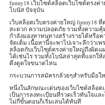
funny18 เว็บไซต์สล็อตเว็บไซต์ตรงค่
โบนัส ปัจจุบัน
เว็บสล็อตเว็บตรงค่ายใหญ่ funny18 ที
สะดวก ความปลอดภัย รวมทั้งความคุ้มร
กำลังมองหาหนทางสร้างรายได้หรือค
จัดเต็ม เนื้อหานี้จะพาไปเจาะลึกว่าเ
สล็อตกับเว็บไซต์ตรงค่ายใหญ่ถึงผิดแ
ได้เช่นไร รวมทั้งโบนัสล่าสุดที่แจกให
ดึงดูดใจขนาดไหน
กระบวนการสมัครกล้วยๆสำหรับมือให
หนึ่งในลักษณะเด่นของเว็บไซต์สล็อตเ
เป็นการลงทะเบียนที่รวดเร็วทันใจและไ
ไม่กี่ขั้นตอนก็เริ่มเล่นได้ทันที