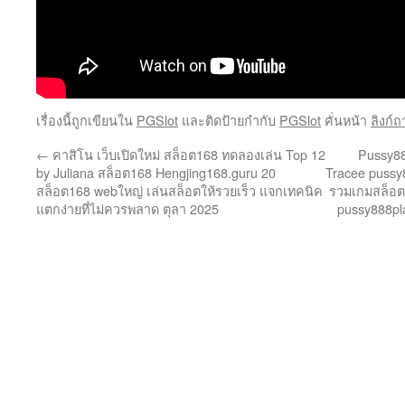
เรื่องนี้ถูกเขียนใน
PGSlot
และติดป้ายกำกับ
PGSlot
คั่นหน้า
ลิงก์
←
คาสิโน เว็บเปิดใหม่ สล็อต168 ทดลองเล่น Top 12
Pussy88
by Juliana สล็อต168 Hengjing168.guru 20
Tracee pussy88
สล็อต168 webใหญ่ เล่นสล็อตให้รวยเร็ว แจกเทคนิค
รวมเกมสล็อตค
แตกง่ายที่ไม่ควรพลาด ตุลา 2025
pussy888pl