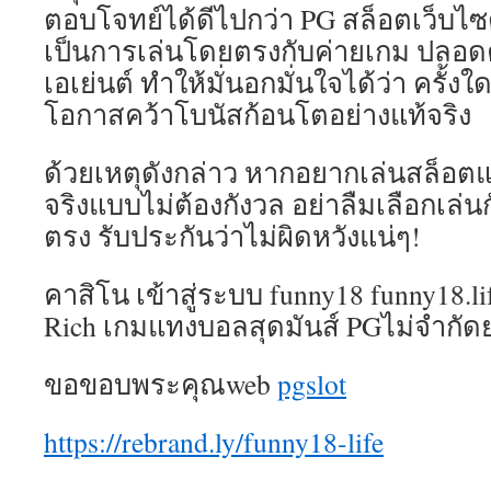
ตอบโจทย์ได้ดีไปกว่า PG สล็อตเว็บไซต์
เป็นการเล่นโดยตรงกับค่ายเกม ปลอดค
เอเย่นต์ ทำให้มั่นอกมั่นใจได้ว่า ครั้
โอกาสคว้าโบนัสก้อนโตอย่างแท้จริง
ด้วยเหตุดังกล่าว หากอยากเล่นสล็อตแล
จริงแบบไม่ต้องกังวล อย่าลืมเลือกเล่น
ตรง รับประกันว่าไม่ผิดหวังแน่ๆ!
คาสิโน เข้าสู่ระบบ funny18 funny18.l
Rich เกมแทงบอลสุดมันส์ PGไม่จำกั
ขอขอบพระคุณweb
pgslot
https://rebrand.ly/funny18-life