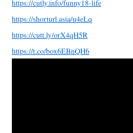
https://cutly.info/funny18-life
https://shorturl.asia/u4eLq
https://cutt.ly/orX4qH5R
https://t.co/box6EBnQH6