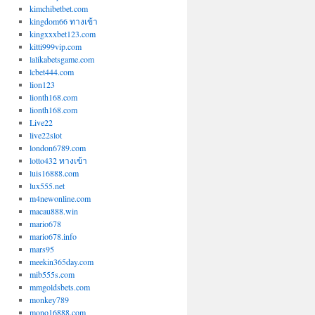
kimchibetbet.com
kingdom66 ทางเข้า
kingxxxbet123.com
kitti999vip.com
lalikabetsgame.com
lcbet444.com
lion123
lionth168.com
lionth168.com
Live22
live22slot
london6789.com
lotto432 ทางเข้า
luis16888.com
lux555.net
m4newonline.com
macau888.win
mario678
mario678.info
mars95
meekin365day.com
mib555s.com
mmgoldsbets.com
monkey789
mono16888.com