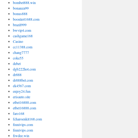
bombet888.win
bonanza99
bonus888
boonlert1688.com
brazil999
bwvip4.com
cashgame168
Casino
cc11388.com
chang7777
coke55
debet
dgb222hot.com
dr888
dr888bet.com
ek4567.com
enjoy24.fun
erisauto.site
etbet16888.com
etbet16888.com
faro168
fcharoenkit168.com
finnivips.com
finnivips.com
fiwdee.win