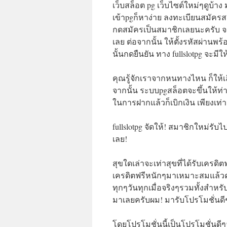
เว็บสล็อต pg เว็บไซต์ใหม่ๆดูบ้าง
เข้าpgก็หาง่าย ลงทะเบียนสมัคร
กดสมัครเป็นสมาชิกเลยนะครับ จาก
เลย ต่อจากนั้น ให้ตั้งรหัสผ่านพร
นั้นกดยืนยัน ทาง fullslotpg จะมีให
คุณรู้จักเราจากหนทางไหน ก็ให
จากนั้น ระบบpgสล็อตจะขึ้นให้
ในการฝากแล้วก็เบิกเงิน เพียงเท่า
fullslotpg จัดให้! สมาชิกใหม่รั
เลย!
สุขใดเล่าจะเท่าสุขที่ได้รับเครด
เครดิตฟรีหนักๆมาเหมาะสมแล้วครั
ทุกๆวันทุกเมื่อจริงๆรวมทั้งสำหร
มาเลยครับผม! มารับโปรโมชั่นดี
โดยโปรโมชั่นนี้เป็นโปรโมชั่นดี