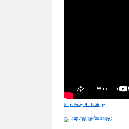
https://is.gd/fullslotppg
http://gg.gg/fullslotpgg