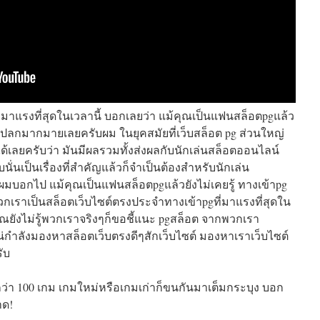
ี่มาแรงที่สุดในเวลานี้ บอกเลยว่า แม้คุณเป็นแฟนสล็อตpgแล้ว
อว่าแปลกมากมายเลยครับผม ในยุคสมัยที่เว็บสล็อต pg ส่วนใหญ่
มได้เลยครับว่า มันมีผลรวมทั้งส่งผลกับนักเล่นสล็อตออนไลน์
นั่นเป็นเรื่องที่สำคัญแล้วก็จำเป็นต้องสำหรับนักเล่น
ผมบอกไป แม้คุณเป็นแฟนสล็อตpgแล้วยังไม่เคยรู้ ทางเข้าpg
วกเราเป็นสล็อตเว็บไซต์ตรงประจำทางเข้าpgที่มาแรงที่สุดใน
คุณยังไม่รู้พวกเราจริงๆก็ขอชี้แนะ pgสล็อต จากพวกเรา
แน่กำลังมองหาสล็อตเว็บตรงดีๆสักเว็บไซต์ มองหาเราเว็บไซต์
ับ
ว่า 100 เกม เกมใหม่หรือเกมเก่าก็ขนกันมาเต็มกระบุง บอก
าด!