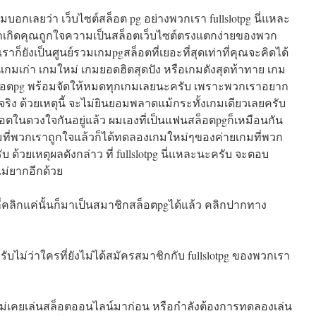
มบอกเลยว่า เว็บไซต์สล็อต pg อย่างพวกเรา fullslotpg นี่แหละ
าเกิดคุณถูกใจความเป็นสล็อตเว็บไซต์ตรงแตกง่ายของพวก
เราก็ยังเป็นศูนย์รวมเกมpgสล็อตที่เยอะที่สุดเท่าที่คุณจะคิดได้
นเกมเก่า เกมใหม่ เกมยอดฮิตสุดปัง หรือเกมดังสุดท้าทาย เกม
็อตpg พร้อมจัดให้หมดทุกเกมเลยนะครับ เพราะพวกเราอยาก
จริง ด้วยเหตุนี้ จะไม่ยินยอมพลาดแม้กระทั้งเกมเดียวเลยครับ
อตในดวงใจกันอยู่แล้ว ผมเองที่เป็นแฟนสล็อตpgก็เหมือนกัน
กมที่พวกเราถูกใจแล้วก็ได้ทดลองเกมใหม่ๆของค่ายเกมที่พวก
 ด้วยเหตุผลดังกล่าว ที่ fullslotpg นี่แหละนะครับ จะตอบ
ม่ยากอีกด้วย
กี่คลิกแค่นั้นก็มาเป็นสมาชิกสล็อตpgได้แล้ว คลิกปากทาง
บไม่ว่าใครที่ยังไม่ได้สมัครสมาชิกกับ fullslotpg ของพวกเรา
ณไม่เคยเล่นสล็อตออนไลน์มาก่อน หรือกำลังต้องการทดลองเล่น