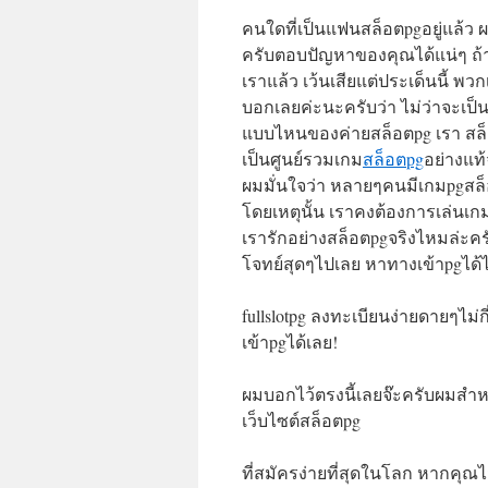
คนใดที่เป็นแฟนสล็อตpgอยู่แล้ว ผ
ครับตอบปัญหาของคุณได้แน่ๆ ถ้
เราแล้ว เว้นเสียแต่ประเด็นนี้ พวก
บอกเลยค่ะนะครับว่า ไม่ว่าจะเป็
แบบไหนของค่ายสล็อตpg เรา สล
เป็นศูนย์รวมเกม
สล็อตpg
อย่างแท้
ผมมั่นใจว่า หลายๆคนมีเกมpgสล็
โดยเหตุนั้น เราคงต้องการเล่นเ
เรารักอย่างสล็อตpgจริงไหมล่ะครับ
โจทย์สุดๆไปเลย หาทางเข้าpgได้ไ
fullslotpg ลงทะเบียนง่ายดายๆไม่
เข้าpgได้เลย!
ผมบอกไว้ตรงนี้เลยจ๊ะครับผมสำหรั
เว็บไซต์สล็อตpg
ที่สมัครง่ายที่สุดในโลก หากคุ