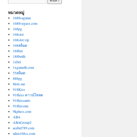
หมวดหมู่
1688sagame
1688vegasx.com
168pg
168slot
168slot.vip
168สล็อต
188bet
188betth
1xbet
1xgameth.com
55สล็อต
888pg
8lots.me
918Kiss
918kiss ดาวน์โหลด
918kissauto
918kissme
9kpluss.com
ABA
ABAGroup2
acebet789.com
aden168ss.com