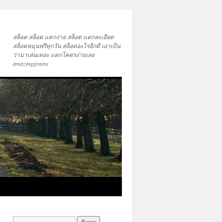
สล็อต สล็อต แตกง่าย สล็อต แตกละเอียด
สล็อตหมุนฟรีทุกวัน สล็อตอะไรอีกดี เอาเป็น
ว่ามาเล่นเหอะ แตกโคตรง่ายเลย
amazinggrains