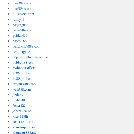
fox689ok.com
fox689ok.com
fullsloteiei.com
funny18
gaojing888
gem99ths.com
golden456
happy168
hengheng9899.com
hengjing168
https://sretthi99.bet/enter/
hubbet168.com
hydra888 สล็อต
ib888pro.bet
ib888pro.bet
infyplus888.com
item388.com
jinda55
jinda888
Joker123
joker123auto
joker123th
Joker123th.com
khumsup888.me
khumsup888.me