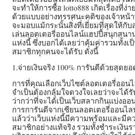
จะทำให้การซื้อ lotto888 เกิดเรื่องที่ง่า
ด้วยแบบอย่างทรรศนะคติของเจ้าหน้าที
จะมอบแม้กระนั้นสิ่งที่เยี่ยมที่สุดให้กั
เล่นลอตเตอรี่ออนไลน์แฮปปี้สนุกสนา
แห่งนี้ ซึ่งบอกได้เลยว่าคุ้มค่ารวมทั้งเ
สมาชิกทุกคนจะได้รับ ดังนี้
1.จ่ายเงินจริง 100% การันตีด้วยสุดยอ
การที่คุณเลือกเว็บไซต์ลอตเตอรี่ออนไล
จำเป็นต้องกลุ้มใจดวงใจเลยว่าจะได้รั
ว่ากว่าที่จะได้เป็นเว็บสลากกินแบ่งออนไ
การการันตีจากเซียนลอตเตอรี่ออนไลน์ตั
แล้วว่าเว็บแห่งนี้มีความพร้อมและมี
สมาชิกอย่างแท้จริง รวมทั้งชำระเงินราง