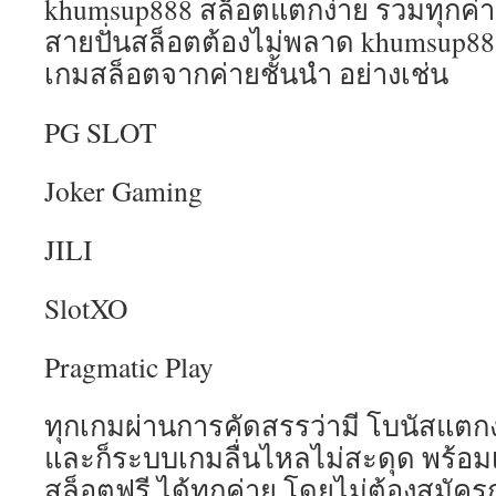
khumsup888 สล็อตแตกง่าย รวมทุกค่
สายปั่นสล็อตต้องไม่พลาด khumsup88
เกมสล็อตจากค่ายชั้นนำ อย่างเช่น
PG SLOT
Joker Gaming
JILI
SlotXO
Pragmatic Play
ทุกเกมผ่านการคัดสรรว่ามี โบนัสแตก
และก็ระบบเกมลื่นไหลไม่สะดุด พร้อม
สล็อตฟรี ได้ทุกค่าย โดยไม่ต้องสมัคร