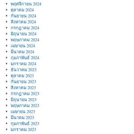
พฤศจิกายน 2024
ตุลาคม 2024
กันยายน 2024
สิงหาคม 2024
กรกฎาคม 2024
มิถุนายน 2024
พฤษภาคม 2024
เมษายน 2024
มีนาคม 2024
กุมภาพันธ์ 2024
มกราคม 2024
ธันวาคม 2023
ตุลาคม 2023
กันยายน 2023
สิงหาคม 2023
กรกฎาคม 2023
มิถุนายน 2023
พฤษภาคม 2023
เมษายน 2023
มีนาคม 2023
กุมภาพันธ์ 2023
มกราคม 2023