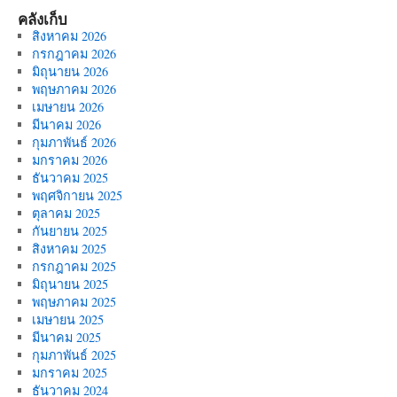
คลังเก็บ
สิงหาคม 2026
กรกฎาคม 2026
มิถุนายน 2026
พฤษภาคม 2026
เมษายน 2026
มีนาคม 2026
กุมภาพันธ์ 2026
มกราคม 2026
ธันวาคม 2025
พฤศจิกายน 2025
ตุลาคม 2025
กันยายน 2025
สิงหาคม 2025
กรกฎาคม 2025
มิถุนายน 2025
พฤษภาคม 2025
เมษายน 2025
มีนาคม 2025
กุมภาพันธ์ 2025
มกราคม 2025
ธันวาคม 2024