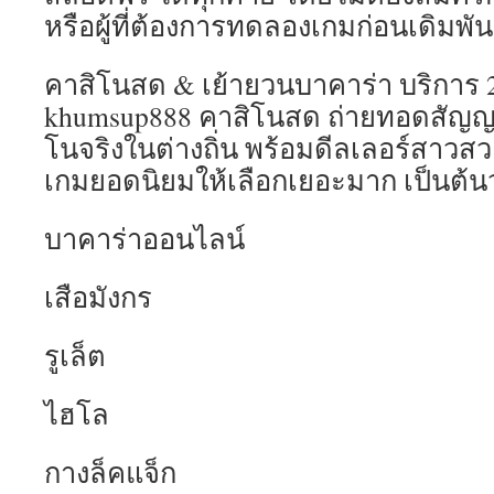
หรือผู้ที่ต้องการทดลองเกมก่อนเดิมพัน
คาสิโนสด & เย้ายวนบาคาร่า บริการ 2
khumsup888 คาสิโนสด ถ่ายทอดสัญ
โนจริงในต่างถิ่น พร้อมดีลเลอร์สาวสวย
เกมยอดนิยมให้เลือกเยอะมาก เป็นต้นว
บาคาร่าออนไลน์
เสือมังกร
รูเล็ต
ไฮโล
กางล็คแจ็ก