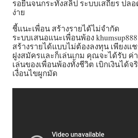
รอยืนจนกระทั่งสลิป ระบบเสถียร ปลอด
ง่าย
ชี้แนะเพื่อน สร้างรายได้ไม่จำกัด
ระบบเสนอแนะเพื่อนพ้อง khumsup888 
สร้างรายได้แบบไม่ต้องลงทุน เพียงแชร
ฝูงสมัครและก็เล่นเกม คุณจะได้รับ ค
เล่นของเพื่อนพ้องทั้งชีวิต เบิกเงินได้จริง
เงื่อนไขผูกมัด