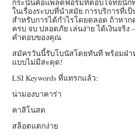
กระนั้นคือแพลตฟอร์มที่ตอบโจทย์นักพน
ในเรื่องระบบที่นำสมัย การบริการที่เป
สำหรับการได้กำไรโดยตลอด ถ้าหากคุ
ครบ จบ ปลอดภัย เล่นง่าย ได้เงินจริง
คำตอบของคุณ
สมัครวันนี้รับโบนัสโดยทันที พร้อมฝ
แบบไม่มีสะดุด!
LSI Keywords ที่แทรกแล้ว:
น่ามองบาคาร่า
คาสิโนสด
สล็อตแตกง่าย