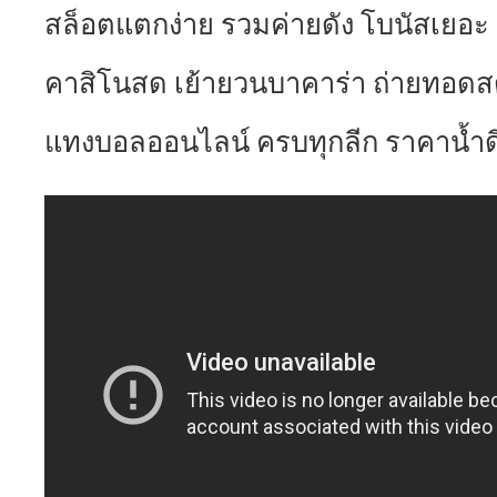
สล็อตแตกง่าย รวมค่ายดัง โบนัสเยอะ
คาสิโนสด เย้ายวนบาคาร่า ถ่ายทอดส
แทงบอลออนไลน์ ครบทุกลีก ราคาน้ำดีท