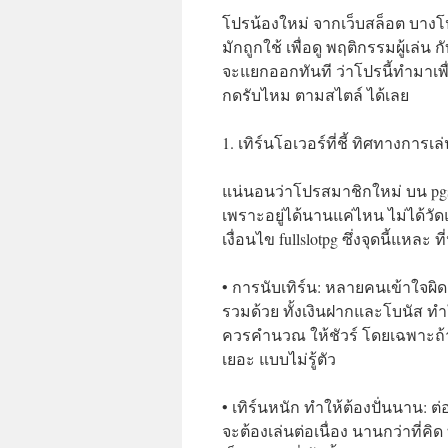
โปรน้องใหม่ จากเว็บสล็อต บางโปร
มักถูกใช้ เพื่อดู พฤติกรรมผู้เล่
จะแยกออกทันที ว่าโปรนี้ทำมาเพื่
กดรับไหม ตามสไตล์ ได้เลย
1. เทิร์นโอเวอร์ที่ชี้ ทิศทางการเล
แน่นอนว่าโปรสมาชิกใหม่ บน pgsl
เพราะอยู่ได้นานแค่ไหน ไม่ได้วัด
เงื่อนไข fullslotpg ซึ่งจุดนี้แห
• การนับเทิร์น: หลายคนเข้าใจผิด
รวมด้วย ทั้งเงินฝากและโบนัส ทำใ
ควรคำนวณ ให้ชัวร์ โดยเฉพาะถ้
เยอะ แบบไม่รู้ตัว
• เทิร์นหนัก ทำให้ต้องปั่นนาน: ต
จะต้องเล่นต่อเนื่อง นานกว่าที่ค