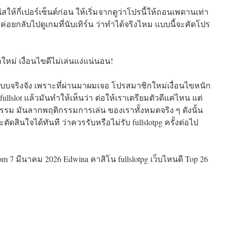
นัสให้กี่เปอร์เซ็นต์ก่อน ให้เริ่มจากดูว่าโปรนี้ให้ถอนเพดานเท่า
่อยกลับไปดูเกมที่นับเทิร์น ว่าทำได้จริงไหม แบบนี้จะคัดโปร
กใหม่ เงื่อนไขดีไม่เล่นแง่แน่นอน!
แบบจริงจัง เพราะที่ผ่านมาผมเจอ โปรสมาชิกใหม่เงื่อนไขหนัก
ullslot แล้วมันทำให้เห็นว่า ต่อให้เราเตรียมตัวดีแค่ไหน แต่
ป็นธรรม มันลากพฤติกรรมการเล่น ของเราทั้งหมดจริง ๆ ดังนั้น
ะตัดสินใจได้ทันที ว่าควรรับหรือไม่รับ fullslotpg ครั้งต่อไป
om 7 มีนาคม 2026 Edwina คาสิโน fullslotpg เว็บไหนดี Top 26