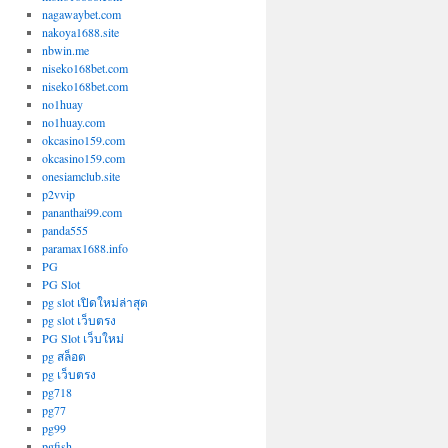
nagawaybet.com
nakoya1688.site
nbwin.me
niseko168bet.com
niseko168bet.com
no1huay
no1huay.com
okcasino159.com
okcasino159.com
onesiamclub.site
p2vvip
pananthai99.com
panda555
paramax1688.info
PG
PG Slot
pg slot เปิดใหม่ล่าสุด
pg slot เว็บตรง
PG Slot เว็บใหม่
pg สล็อต
pg เว็บตรง
pg718
pg77
pg99
pgfish