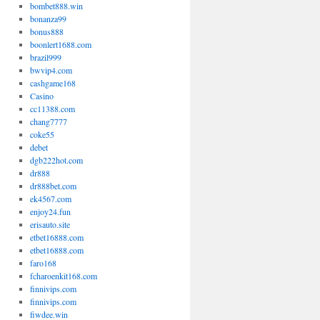
bombet888.win
bonanza99
bonus888
boonlert1688.com
brazil999
bwvip4.com
cashgame168
Casino
cc11388.com
chang7777
coke55
debet
dgb222hot.com
dr888
dr888bet.com
ek4567.com
enjoy24.fun
erisauto.site
etbet16888.com
etbet16888.com
faro168
fcharoenkit168.com
finnivips.com
finnivips.com
fiwdee.win