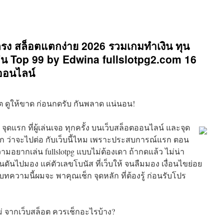
บตรง สล็อตแตกง่าย 2026 รวมเกมทำเงิน ทุน
เล่น Top 99 by Edwina fullslotpg2.com 16
ออนไลน์
ต ดูให้ขาด ก่อนกดรับ กันพลาด แน่นอน!
 จุดแรก ที่ผู้เล่นเจอ ทุกครั้ง บนเว็บสล็อตออนไลน์ และจุด
มาก ว่าจะไปต่อ กับเว็บนี้ไหม เพราะประสบการณ์แรก ตอน
วามอยากเล่น fullslotpg แบบไม่ต้องเดา ถ้ากดแล้ว ไม่น่า
ดันไปมอง แค่ตัวเลขโบนัส ที่เว็บให้ จนลืมมอง เงื่อนไขย่อย
บทความนี้ผมจะ พาคุณเช็ก จุดหลัก ที่ต้องรู้ ก่อนรับโปร
 จากเว็บสล็อต ควรเช็กอะไรบ้าง?