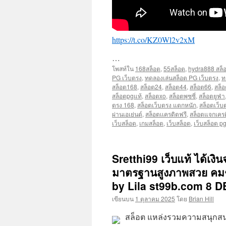
https://t.co/KZ0Wl2v2xM
…
โพสท์ใน
168สล็อต
,
55สล็อต
,
hydra888 สล็
PG เว็บตรง
,
ทดลองเล่นสล็อต PG เว็บตรง
,
ท
สล็อต168
,
สล็อต24
,
สล็อต44
,
สล็อต66
,
สล็
สล็อตpgแท้
,
สล็อตxo
,
สล็อตพุซซี่
,
สล็อตยูฟ่า
ตรง 168
,
สล็อตเว็บตรง แตกหนัก
,
สล็อตเว็
ผ่านเอเย่นต์
,
สล็อตเเครดิตฟรี
,
สล็อตแจกเครด
เว็บสล็อต
,
เกมสล็อต
,
เว็บสล็อต
,
เว็บสล็อต p
Sretthi99 เว็บแท้ ได้เงิ
มาตรฐานสูงภาพสวย คมช
by Lila st99b.com 8 D
เขียนบน
1 ตุลาคม 2025
โดย
Brian Hill
สล็อต แหล่งรวมความสนุกสนา