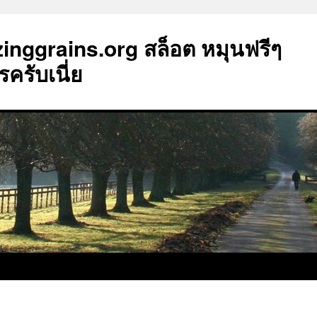
inggrains.org สล็อต หมุนฟรีๆ
ครับเนี่ย