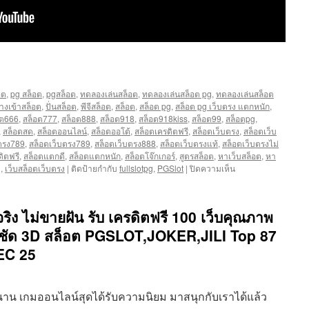
อต
,
pg สล็อต
,
pgสล็อต
,
ทดลองเล่นสล็อต
,
ทดลองเล่นสล็อต pg
,
ทดลองเล่นสล็อต
างเข้าสล็อต
,
ปั่นสล็อต
,
พีจีสล็อต
,
สล็อต
,
สล็อต pg
,
สล็อต pg เว็บตรง แตกหนัก
,
อต666
,
สล็อต777
,
สล็อต888
,
สล็อต918
,
สล็อต918kiss
,
สล็อต99
,
สล็อตpg
,
,
สล็อตสด
,
สล็อตออนไลน์
,
สล็อตออโต้
,
สล็อตเครดิตฟรี
,
สล็อตเว็บตรง
,
สล็อตเว็บ
บตรง789
,
สล็อตเว็บตรง789
,
สล็อตเว็บตรง888
,
สล็อตเว็บตรงแท้
,
สล็อตเว็บตรงไม่
ิตฟรี
,
สล็อตแตกดี
,
สล็อตแตกหนัก
,
สล็อตโจ๊กเกอร์
,
สูตรสล็อต
,
หาเว็บสล็อต
,
หา
บน
g
,
เว็บสล็อตเว็บตรง
|
ติดป้ายกำกับ
fullslotpg
,
PGSlot
|
ปิดความเห็น
เว็บ
ใหญ่
fullslotpg
นจริง ไม่ขายฝัน รับ เครดิตฟรี 100 เว็บคุณภาพ
เว็บ
ตรง
ัด 3D สล็อต PGSLOT,JOKER,JILI Top 87
สล็อต
EC 25
แตก
ง่าย
2026
รวม
น เกมออนไลน์สุดได้รับความนิยม มาสนุกกับเราได้แล้ว
เกม