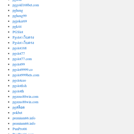
pggold168bet.com
pgheng
pgheng99
pgjoker69
pgk44
PGSlot
Pgslot เว็บตรง
Pgslot เว็บตรง
pgslot168
pgslot77
pgslot77.com
pgslot99
pgslot9999.co
pgslot999bets.com
pgslotceo
pgslotfish
pgslotth
pgzeus88win.com
pgzeus88win.com
pgสล็อต
pokbet
premium66.info
premium66.info
PunPro66