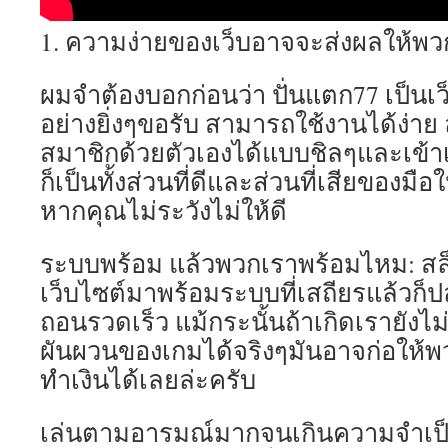
1. ความง่ายของเว็บอาจจะส่งผลให้พ
ผมจำต้องบอกก่อนว่า ปั่นแตก77 เป็นเว็
อย่างยิ่งๆขอรับ สามารถใช้งานได้ง่า
สมาชิกด้วยตัวเองได้แบบชิลๆและเข้าเก
ก็เป็นทั้งส่วนที่ดีและส่วนที่เสียของมื
หากคุณไม่ระวังไม่ให้ดี
ระบบพร้อม แล้วพวกเราพร้อมไหม: สล็อ
เว็บไซต์มาพร้อมระบบที่เสถียรแล้วก็
ถอนรวดเร็ว แม้กระนั้นถ้าเกิดเรายังไ
ผันผวนของเกมได้จริงๆมันอาจก่อให้
ทำเงินได้เลยล่ะครับ
เล่นตามอารมณ์มากจนเกินความจำเป