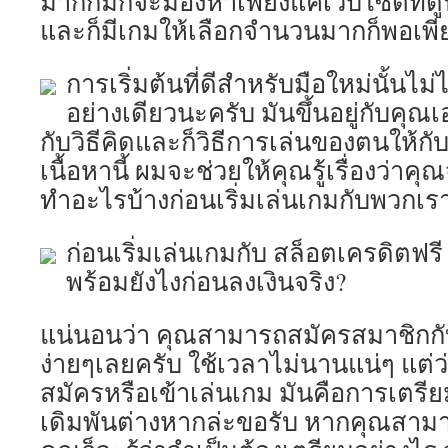
มากก็มักจะมองหาเพียงแค่เว็บไซต์ที่ดู
และก็มีเกมให้เลือกจำนวนมากก็พอเพียงแ
การเริ่มต้นที่ดีสำหรับมือใหม่นั้นไม่ไ
อย่างเดียวนะครับ มันขึ้นอยู่กับคุ
กับวิธีคิดและก็วิธีการเล่นของตนให้กั
เนื้อหานี้ ผมจะช่วยให้คุณรู้เรื่องว่าคุ
ทำอะไรบ้างก่อนเริ่มเล่นเกมกับพวกเร
ก่อนเริ่มเล่นเกมกับ สล็อตเครดิตฟ
พร้อมยังไงก่อนลงเงินจริง?
แน่นอนว่า คุณสามารถสมัครสมาชิกกั
ง่ายๆเลยครับ ใช้เวลาไม่นานแน่ๆ แต่ว่
สมัครหรือเข้าเล่นเกม มันคือการเตรี
เดิมพันต่างหากล่ะขอรับ หากคุณสามารถ