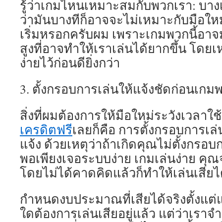
รู้ว่าเกมไหนเหมาะสมกับพวกเรา: บางเ
ว่ามันบางทีก็อาจจะไม่เหมาะกับมือ
เริ่มหรอกครับผม เพราะเกมพวกนี้อา
สูงที่อาจทำให้เราเล่นได้ยากขึ้น โดยเหต
ง่ายไว้ก่อนดียิ่งกว่า
3. ตั้งกรอบการเล่นให้แจ้งชัดก่อนเก
สิ่งที่ผมต้องการให้มือใหม่ระวังเวลาใช
เครดิตฟรี
เลยก็คือ การตั้งกรอบการเล
แจ้ง ด้วยเหตุว่าถ้าเกิดคุณไม่ตั้งกรอบ
พอเพียงเจอระบบง่าย เกมเล่นง่าย ค
โดยไม่ได้คาดคิดแล้วก็ทำให้เล่นเสียไ
กำหนดงบประมาณที่เสียได้จริงตั้งแต่แร
ใดต้องการเล่นเสียอยู่แล้ว แต่ว่าเรา