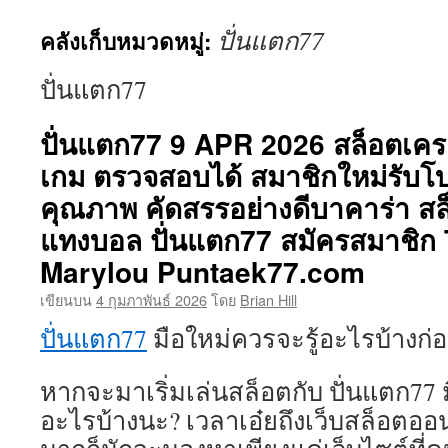
ยัง
ปั่นแตก77
คลังเก็บหมวดหมู่:
เนื้อหา
ปั่นแตก77
ปั่นแตก77 9 APR 2026 สล็อตเครด
เกม ตรวจสอบได้ สมาชิกใหม่รับโบน
คุณภาพ คัดสรรอย่างดีบาคาร่า ส
แทงบอล ปั่นแตก77 สมัครสมาชิก 
Marylou Puntaek77.com
เขียนบน
4 กุมภาพันธ์ 2026
โดย
Brian Hill
ปั่นแตก77
มือใหม่ควรจะรู้อะไรบ้างก่อน
หากจะมาเริ่มเล่นสล็อตกับ ปั่นแตก7
อะไรบ้างนะ? เวลาเอ๋ยถึงเว็บสล็อตออ