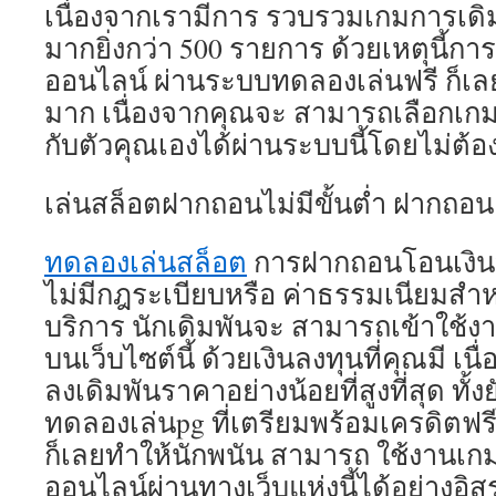
เนื่องจากเรามีการ รวบรวมเกมการเดิ
มากยิ่งกว่า 500 รายการ ด้วยเหตุนี้
ออนไลน์ ผ่านระบบทดลองเล่นฟรี ก็เลย
มาก เนื่องจากคุณจะ สามารถเลือกเก
กับตัวคุณเองได้ผ่านระบบนี้โดยไม่ต้อง
เล่นสล็อตฝากถอนไม่มีขั้นต่ำ ฝากถอน
ทดลองเล่นสล็อต
การฝากถอนโอนเงิน
ไม่มีกฎระเบียบหรือ ค่าธรรมเนียมสำห
บริการ นักเดิมพันจะ สามารถเข้าใช้
บนเว็บไซต์นี้ ด้วยเงินลงทุนที่คุณมี เ
ลงเดิมพันราคาอย่างน้อยที่สูงที่สุด ทั้
ทดลองเล่นpg ที่เตรียมพร้อมเครดิตฟรี
ก็เลยทำให้นักพนัน สามารถ ใช้งานเ
ออนไลน์ผ่านทางเว็บแห่งนี้ได้อย่างอิสร