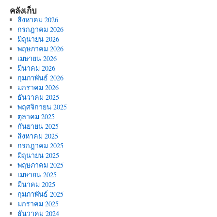
คลังเก็บ
สิงหาคม 2026
กรกฎาคม 2026
มิถุนายน 2026
พฤษภาคม 2026
เมษายน 2026
มีนาคม 2026
กุมภาพันธ์ 2026
มกราคม 2026
ธันวาคม 2025
พฤศจิกายน 2025
ตุลาคม 2025
กันยายน 2025
สิงหาคม 2025
กรกฎาคม 2025
มิถุนายน 2025
พฤษภาคม 2025
เมษายน 2025
มีนาคม 2025
กุมภาพันธ์ 2025
มกราคม 2025
ธันวาคม 2024