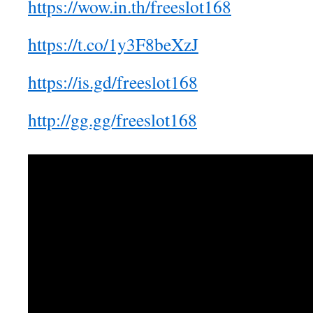
https://wow.in.th/freeslot168
https://t.co/1y3F8beXzJ
https://is.gd/freeslot168
http://gg.gg/freeslot168