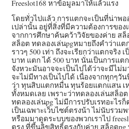
Freeslot168 หาข้อมูลมาให้แล้วแรง
โดยทั่วไปแล้ว การแตกจะเป็นที่น่าพ
เปล่านั้น อยู่ที่สิ่งที่มีความต้องการขอ
จากการศึกษาค้นคว้าวิจัยของค่าย สล
สล็อต ทดลองเล่นpgหมายถึงคำว่าแต
ราวๆ 500 เท่า ถึงจะเรียกว่าแตกจริง เป
บาท แตก ได้ 500 บาท นั่นเป็นการแตก
จังหวะมันอาจจะเป็นไปได้ว่าจะมีไม่มาก
จะไม่มีทางเป็นไปได้ เนื่องจากทุกๆวันนี
ว่า ทุนสิบแตกหมื่น ทุนร้อยแตกแสน เหล
ทั้งหมดเลย เพราะว่าทดลองเล่นสล็อ
ทดลองเล่นpg ไม่มีการปรับเรทอะไรก็ต
เป็นเฉพาะเว็บไซต์ตรงน้า ไม่นับรวมพ
หรือมมาดูดระบบของพวกเราไป freeslot
ตรง ที่ขึ้นลิขสิทธิ์ตรงกับค่าย สล็อต