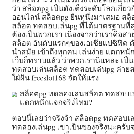
ว่า สล็อตpg เป็นตังเต็งระดับโลกเกี่ย
ออนไลน์ สล็อตpg ยืนหนึ่งมาเสมอ สล
สล็อต ทดสอบเล่นpg ที่ได้มาตรฐานที่
ต้องเป็นพวกเรา เนื่องจากว่าเราคือสา
สล็อต อันดับแรกๆของเอเชียแปซิฟิค ด้
นำสมัย เข้าถึงทุกคน เล่นง่าย แตกหนัก 
เว็บก็ทราบแล้ว ว่าพวกเรานี่แหละ เป็
ทดสอบเล่นสล็อต ทดสอบเล่นpg ค่ายสล
ใฝ่ฝัน freeslot168 จัดให้แรง
สล็อตpg ทดลองเล่นสล็อต ทดสอบเล่
แตกหนักแจกจริงไหม?
ตอบนี้เลยว่าจริงจ้า สล็อตpg ทดสอบเ
ทดลองเล่นpg เขาเป็นของจริงนะครับจ