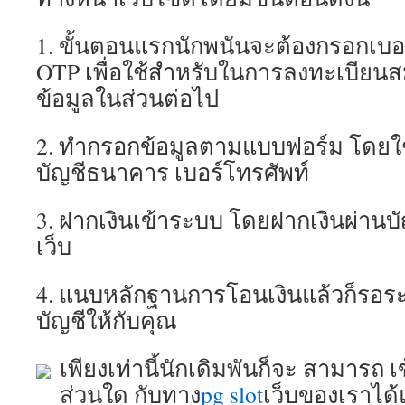
1. ขั้นตอนแรกนักพนันจะต้องกรอกเบอร์
OTP เพื่อใช้สำหรับในการลงทะเบียน
ข้อมูลในส่วนต่อไป
2. ทำกรอกข้อมูลตามแบบฟอร์ม โดยใช้ ช
บัญชีธนาคาร เบอร์โทรศัพท์
3. ฝากเงินเข้าระบบ โดยฝากเงินผ่า
เว็บ
4. แนบหลักฐานการโอนเงินแล้วก็รอ
บัญชีให้กับคุณ
เพียงเท่านี้นักเดิมพันก็จะ สามารถ เ
ส่วนใด กับทาง
pg slot
เว็บของเราได้