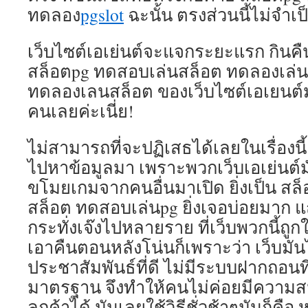
ทดลอง
pgslot
ฉะนั้น ตรงส่วนนี้ไม่จำเป
เว็บไซต์เอเย่นต์จะแจกระยะแรก กินคื
สล็อตpg ทดสอบเล่นสล็อต ทดลองเล่นp
ทดลองเลนสล็อต ของเว็บไซต์เอเยนต์
คนเลยค่ะเนี่ย!
ไม่สามารถที่จะปฏิเสธได้เลยในเรื่องนี้
ไปหาข้อมูลมา เพราะพวกเว็บเอเย่นต์มั
ขโมยเกมจากคนอื่นมาเปิด ยิ่งเป็น สล
สล็อต ทดสอบเล่นpg ยิ่งเจอบ่อยมาก 
กระทั่งเจ๊งไปหลายราย ที่เว็บพวกนี้
เอาคืนตอนหลังโน่นก็เพราะว่า เว็บมัน
ประชาสัมพันธ์ที่ดี ไม่มีระบบฝากถอนที่
มาตรฐาน จึงทำให้คนไม่ค่อยมีความสนใจ
ลูกค้าได้ มันเลยใช้วิธีชั่วช้าๆมันก็ค