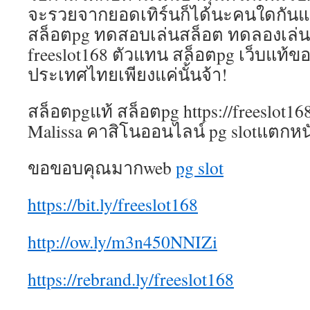
จะรวยจากยอดเทิร์นก็ได้นะคนใดกันแน่จ
สล็อตpg ทดสอบเล่นสล็อต ทดลองเล่นp
freeslot168 ตัวแทน สล็อตpg เว็บแท้ของแ
ประเทศไทยเพียงแค่นั้นจ้า!
สล็อตpgแท้ สล็อตpg https://freeslot16
Malissa คาสิโนออนไลน์ pg slotแตกหน
ขอขอบคุณมากweb
pg slot
https://bit.ly/freeslot168
http://ow.ly/m3n450NNIZi
https://rebrand.ly/freeslot168