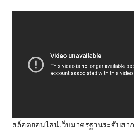
สล็อตออนไลน์เว็บมาตรฐานระดับสา