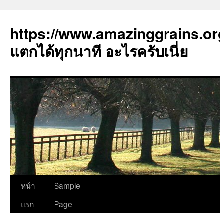
https://www.amazinggrains.org
แตกได้ทุกนาที อะไรครับเนี่ย
ข้าม
หน้า
Sample
ไป
แรก
Page