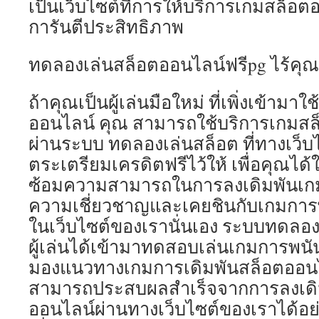
เป็นเว็บไซต์ที่การให้บริการเกมสล็อตอ
การันตีประสิทธิภาพ
ทดลองเล่นสล็อตออนไลน์ฟรีpg ไร้คุ
ถ้าคุณเป็นผู้เล่นมือใหม่ ที่เพิ่งเข้าม
ออนไลน์ คุณ สามารถใช้บริการเกมสล
ผ่านระบบ ทดลองเล่นสล็อต ที่ทางเว็
ตระเตรียมเครดิตฟรีไว้ให้ เพื่อคุณได้ใ
ซ้อมความสามารถในการลงเดิมพันเกม
ความเชี่ยวชาญและเคยชินกับเกมการ
ในเว็บไซต์ของเรานั่นเอง ระบบทดลองเล่
ผู้เล่นได้เข้ามาทดสอบเล่นเกมการพนันท
มองแนวทางเกมการเดิมพันสล็อตออนไ
สามารถประสบผลสำเร็จจากการลงเดิ
ออนไลน์ผ่านทางเว็บไซต์ของเราได้อ