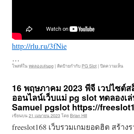
http://rlu.ru/3fNie
…
บน
โพสท์ใน
ทดลองเล่นpg
|
ติดป้ายกำกับ
PG Slot
|
ปิดความเห็น
ทดลอ
เล่นp
เว็บ
16 พฤษภาคม 2023 พีจี เวปไซต์ส
สล็อต
ออนไลน์เว็บแม่ pg slot ทดลองเล
ตรง
ไม่
Samuel pgslot https://freeslo
ผ่าน
เอเย่น
เขียนบน
21 เมษายน 2023
โดย
Brian Hill
ไม่
freeslot168 เว็บรวมเกมยอดฮิต สร้า
มี
ขั้น