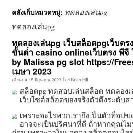
ยัง
ทดลองเล่นpg
คลังเก็บหมวดหมู่:
เนื้อหา
ทดลองเล่นpg
ทดลองเล่นpg เว็บสล็อตpgเว็บตรงไม
ขั้นต่ํา casino onlineเว็บตรง พีจี
by Malissa pg slot https://Fre
เมษา 2023
เขียนบน
15 มิถุนายน 2023
โดย
Brian Hill
สล็อตpg ทดสอบเล่นสล็อต ทดลองเล่น
เว็บไซต์สล็อตของจริงตัวตึงระดับส
เพราะอะไรพวกเราถึงเป็นตัวท็อปของ 
อาจจะเป็นปริศนาที่ดี ถ้าหากคุณไ
ก่อน เพราะว่าในแวดวง สล็อตออนไลน