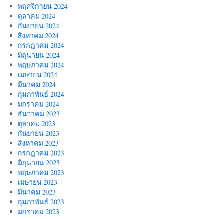
พฤศจิกายน 2024
ตุลาคม 2024
กันยายน 2024
สิงหาคม 2024
กรกฎาคม 2024
มิถุนายน 2024
พฤษภาคม 2024
เมษายน 2024
มีนาคม 2024
กุมภาพันธ์ 2024
มกราคม 2024
ธันวาคม 2023
ตุลาคม 2023
กันยายน 2023
สิงหาคม 2023
กรกฎาคม 2023
มิถุนายน 2023
พฤษภาคม 2023
เมษายน 2023
มีนาคม 2023
กุมภาพันธ์ 2023
มกราคม 2023