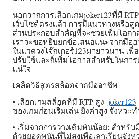
นอกจากการเลือกเกมjoker123ที่มี RTP
เว็บไซต์ตรงแล้ว การมีแนวทางหรือสูตร
ส่วนประกอบสำคัญที่จะช่วยเพิ่มโอกาส
เราจะขอหยิบยกข้อเสนอแนะจากมืออา
ในแวดวงโจ๊กเกอร์123มายาวนาน เพื
ปรับใช้และก็เพิ่มโอกาสสำหรับในการ
แน่ใจ
เคล็ดวิธีสูตรสล็อตจากมืออาชีพ
• เลือกเกมสล็อตที่มี RTP สูง:
joker123
ของเกมก่อนเริ่มเล่น ยิ่งค่าสูง จังหวะทำเ
• เริ่มจากการวางเดิมพันน้อย: สำหรับม
ด้วยยอดพนันที่ไม่สูงเพื่อเล่าเรียนจังหว