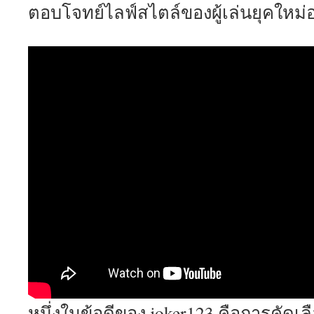
ตอบโจทย์ไลฟ์สไตล์ของผู้เล่นยุคใหม่
หนึ่งในข้อดีของ joker123 คือการคัด