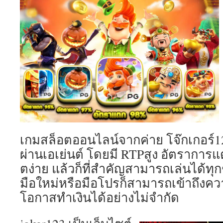
เกมสล็อตออนไลน์จากค่าย โจ๊กเกอร์1
ผ่านเอเย่นต์ โดยมี RTPสูง อัตรากา
ตง่าย แล้วก็ที่สำคัญสามารถเล่นได้ทุกช
มือใหม่หรือมือโปรก็สามารถเข้าถึงค
โอกาสทำเงินได้อย่างไม่จำกัด