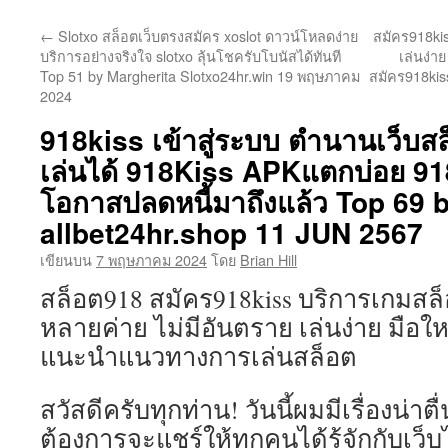
ยัง
←
Slotxo สล็อตเว็บตรงสมัคร xoslot ดาวน์โหลดง่าย
สมัคร918ki
เนื้อหา
บริการอย่างจริงใจ slotxo ลุ้นโชครับโบนัสได้ทันที
เล่นง่าย 
Top 51 by Margherita Slotxo24hr.win 19 พฤษภาคม
สมัคร918kiss
2024
918kiss เข้าสู่ระบบ ตำนานเว็บสล็อ
เล่นได้ 918Kiss APKแตกบ่อย 918
โอกาสปลดหนี้มาถึงแล้ว Top 69 b
allbet24hr.shop 11 JUN 2567
เขียนบน
7 พฤษภาคม 2024
โดย
Brian Hill
สล็อต918 สมัคร918kiss บริการเกมส
หลายค่าย ไม่มีอันตราย เล่นง่าย มือให
แนะนำแนวทางการเล่นสล็อต
สวัสดีครับทุกท่าน! วันนี้ผมมีเรื่องน่าต
ต้องการจะแชร์ให้ทุกคนได้รู้จักกับเว็