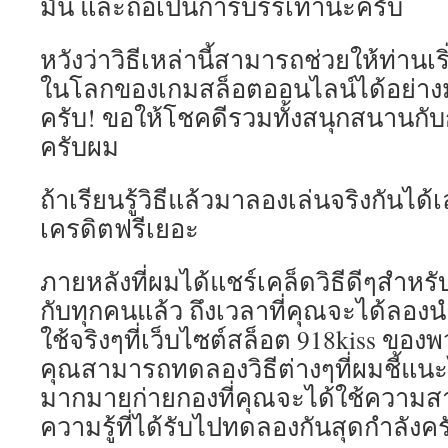
มัน และถือเป็นการบรรเทานะครับ
หวังว่าวิธีเหล่านี้สามารถช่วยให้ท่านเ
ในโลกของเกมสล็อตออนไลน์ได้อย่างมั่น
ครับ! ขอให้โชคดีรวมทั้งสนุกสนานกับก
ครับผม
ถ้าเรียนรู้วิธีแล้วมาลองเล่นจริงกันได
เครดิตฟรีเยอะ
ภายหลังที่ผมได้แชร์เคล็ดวิธีดีๆสำหร
กับทุกคนแล้ว ถึงเวลาที่คุณจะได้ลองน
ใช้จริงๆที่เว็บไซต์สล็อต 918kiss ของพ
คุณสามารถทดลองวิธีต่างๆที่ผมชี้แนะ
มากมายก่ายกองที่คุณจะได้ใช้ความส
ความรู้ที่ได้รับไปทดลองกันสุดกำลังคร