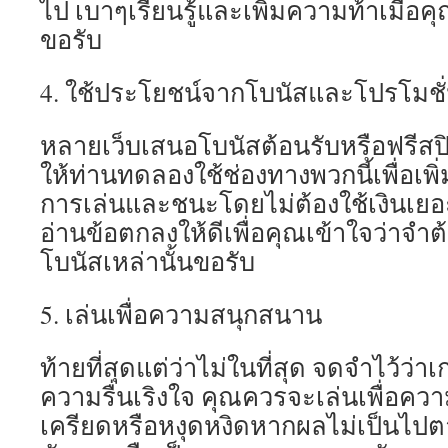
ไป เบาๆเรียนรู้และเพิ่มความท้าเมื่อคุณ
ขอรับ
4. ใช้ประโยชน์จากโบนัสและโปรโมชั
หลายเว็บเสนอโบนัสต้อนรับหรือฟรีสป
ให้ท่านทดลองใช้ช่องทางพวกนี้เพื่อเพ
การเล่นและชนะโดยไม่ต้องใช้เงินเยอะ
อ่านข้อตกลงให้ดีเพื่อคุณเข้าใจว่าจำต้
โบนัสเหล่านั้นขอรับ
5. เล่นเพื่อความสนุกสนาน
ท้ายที่สุดแต่ว่าไม่ในที่สุด จดจำไว้ว่า
ความรื่นเริงใจ คุณควรจะเล่นเพื่อคว
เครียดหรือหงุดหงิดหากผลไม่เป็นไปตา