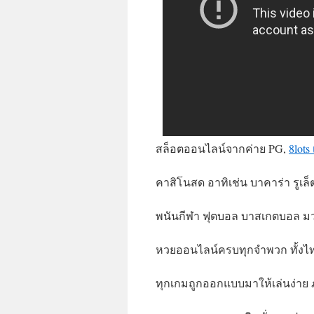
สล็อตออนไลน์จากค่าย PG,
8lots
คาสิโนสด อาทิเช่น บาคาร่า รูเล็
พนันกีฬา ฟุตบอล บาสเกตบอล ม
หวยออนไลน์ครบทุกจำพวก ทั้งไ
ทุกเกมถูกออกแบบมาให้เล่นง่าย