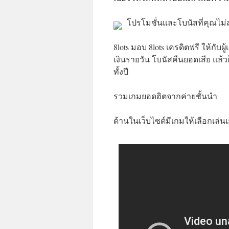
โปรโมชั่นและโบนัสที่คุณไ
8lots มอบ 8lots เครดิตฟรี ให้กับผู
เงินรายวัน โบนัสคืนยอดเสีย แล
ทั้งปี
รวมเกมยอดฮิตจากค่ายชั้นนำ
ด้านในเว็บไซต์มีเกมให้เลือกเล่นเ