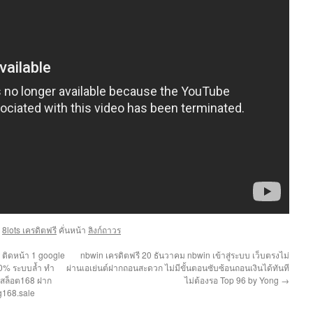
บ
8lots เครดิตฟรี
คั่นหน้า
ลิงก์ถาวร
 ติดหน้า 1 google
nbwin เครดิตฟรี 20 ธันวาคม nbwin เข้าสู่ระบบ เว็บตรงไม่
100% ระบบล้ำ ทำ
ผ่านเอเย่นต์ฝากถอนสะดวก ไม่มีขั้นตอนซับซ้อนถอนเงินได้ทันที
ง สล็อต168 ฝาก
ไม่ต้องรอ Top 96 by Yong
→
g168.sale