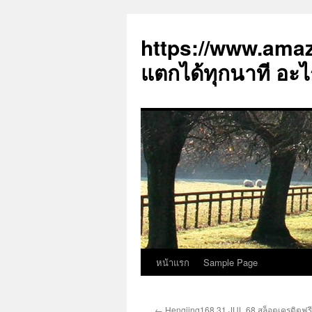
https://www.amaz
แตกได้ทุกนาที อะไร
หน้าแรก
Sample Page
ข้าม
ไป
←
Hengjing168 31 JUL 68 สล็อตเครดิตฟรี