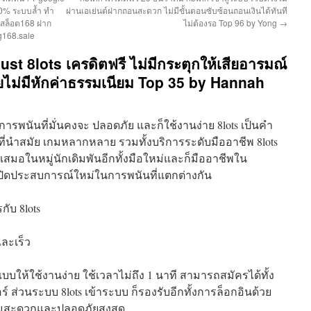
100% ระบบล้ำ ทำ
ผ่านเอเย่นต์ฝากถอนสะดวก ไม่มีขั้นตอนซับซ้อนถอนเงินได้ทันที
ง สล็อต168 ฝาก
ไม่ต้องรอ Top 96 by Yong
→
g168.sale
ust 8lots เครดิตฟรี ไม่มีกระตุกให้เสียอารมณ์
ลยไม่มีหักค่าธรรมเนียม Top 35 by Hannah
นันที่มั่นคงจะ ปลอดภัย และก็ใช้งานง่าย 8lots เป็นคำ
ี่นำสมัย เกมหลากหลาย รวมทั้งบริการระดับมืออาชีพ 8lots
เสมอในหมู่นักเดิมพันอีกทั้งมือใหม่และก็มืออาชีพใน
อเปิดประสบการณ์ใหม่ในการพนันที่แตกต่างกัน
กับ 8lots
และเร็ว
บให้ใช้งานง่าย ใช้เวลาไม่ถึง 1 นาที สามารถสมัครได้ทั้ง
 ส่วนระบบ 8lots เข้าระบบ ก็รองรับอีกทั้งการล็อกอินด้วย
วามสะดวกและปลอดภัยสูงสุด