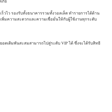
ดภัย
ี่เร็วไว รองรับทั้งธนาคารรวมทั้งวอลเล็ต ทำรายการได้ด้าน
 เพิ่มความสะดวกและความเชื่อมั่นให้กับผู้ใช้งานทุกระดับ
ยอดเดิมพันสะสมสามารถไปสู่ระดับ VIP ได้ ซึ่งจะได้รับสิทธิ