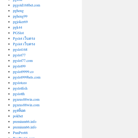
pggold168bet.com
pgheng
pgheng99
pgjoker69
pgk44
PGSlot
Pgslot เว็บตรง
Pgslot เว็บตรง
pgslot168
pgslot77
pgslot77.com
pgslot99
pgslot9999.co
pgslot999bets.com
pgslotceo
pgslotfish
pgslotth
pgzeus88win.com
pgzeus88win.com
pgสล็อต
pokbet
premium66.info
premium66.info
PunPro66