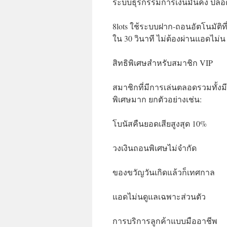
ระบบธุรกรรมการเงินมั่นคง ปลอ
8lots ใช้ระบบฝาก-ถอนอัตโนมัติท
ใน 30 วินาที ไม่ต้องผ่านแอดไม่น
สิทธิพิเศษสำหรับสมาชิก VIP
สมาชิกที่มีการเล่นตลอดรวมทั้งมี
พิเศษมาก ยกตัวอย่างเช่น:
โบนัสคืนยอดเสียสูงสุด 10%
วงเงินถอนพิเศษไม่จำกัด
ของขวัญวันเกิดแล้วก็เทศกาล
แอดไม่นดูแลเฉพาะส่วนตัว
การบริการลูกค้าแบบมืออาชีพ