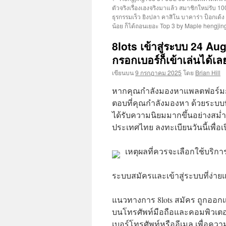
ยัง
ตัวจริงเรื่องเฮงจริงมาแล้ว สมาชิกใหม่รับ 
ธุรกรรมเร็ว ยิงปลา คาสิโน บาคาร่า ป็อกเด้
เนื้อหา
น้อย ก็ได้ถอนเยอะ Top 3 by Maple hengjin
8lots เข้าสู่ระบบ 24 Aug
กรอกเบอร์ก็เข้าเล่นได้เ
เขียนบน
9 กรกฎาคม 2025
โดย
Brian Hill
หากคุณกำลังมองหาแพลตฟอร์มการพ
ตอบที่คุณกำลังมองหา ด้วยระบบท
ได้รับความนิยมมากขึ้นอย่างสม่ำ
ประเทศไทย ลงทะเบียนวันนี้เพื่
เหตุผลที่ควรจะเลือกใช้บริการ
ระบบสมัครและเข้าสู่ระบบที่ง่าย
แนวทางการ 8lots สมัคร ถูกออกแบ
บนโทรศัพท์มือถือและคอมพิวเตอร์
เบอร์โทรศัพท์หรืออีเมล เพื่อค