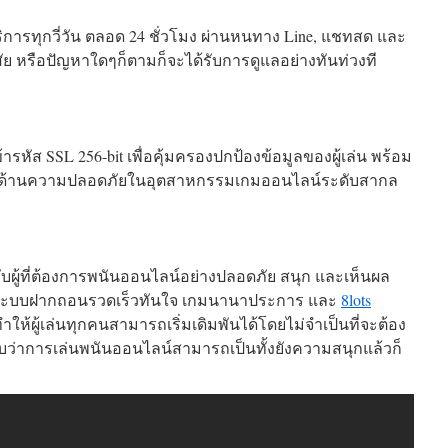
การทุกวี่วัน ตลอด 24 ชั่วโมง ผ่านหนทาง Line, แชทสด และ
สัย หรือปัญหาใดๆก็ตามก็จะได้รับการดูแลอย่างทันท่วงที
รหัส SSL 256-bit เพื่อคุ้มครองปกป้องข้อมูลของผู้เล่น พร้อม
ลด้านความปลอดภัยในอุตสาหกรรมเกมออนไลน์ระดับสากล
บผู้ที่ต้องการพนันออนไลน์อย่างปลอดภัย สนุก และเห็นผล
าย ระบบฝากถอนรวดเร็วทันใจ เกมนานาประการ และ
8lots
น ทำให้ผู้เล่นทุกคนสามารถเริ่มเดิมพันได้โดยไม่จำเป็นที่จะต้อง
ะพบว่าการเล่นพนันออนไลน์สามารถเป็นทั้งยังความสนุกแล้วก็