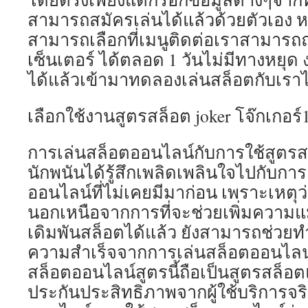
สามารถสมัครเล่นได้แล้วด้วยตัวเอง หร
สามารถเลือกที่เมนูติดต่อเราสามาร
เซ็นเตอร์ ได้ตลอด 1 วันไม่มีทางหยุด
ได้แล้วเข้ามาทดลองเล่นสล็อตกับเราได
เลือกใช้งานสูตรสล็อต joker โจ๊กเกอร
การเล่นสล็อตออนไลน์กับการใช้สูตรสล
นักพนันได้รู้สึกเพลิดเพลินใจไปกับกา
ออนไลน์ที่ไม่เคยมีมาก่อน เพราะเหตุ
นอกเหนือจากการที่จะช่วยเพิ่มความ
เดิมพันสล็อตได้แล้ว ยังสามารถช่วยทำ
ความสำเร็จจากการเล่นสล็อตออนไลน์ไ
สล็อตออนไลน์สูตรนี้ถือเป็นสูตรสล็อต
ประกันประสิทธิภาพจากผู้ใช้บริการจริ