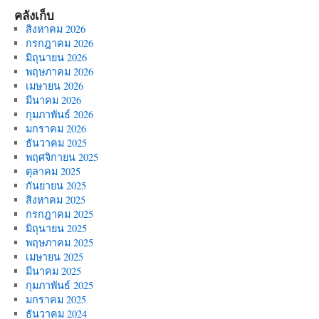
คลังเก็บ
สิงหาคม 2026
กรกฎาคม 2026
มิถุนายน 2026
พฤษภาคม 2026
เมษายน 2026
มีนาคม 2026
กุมภาพันธ์ 2026
มกราคม 2026
ธันวาคม 2025
พฤศจิกายน 2025
ตุลาคม 2025
กันยายน 2025
สิงหาคม 2025
กรกฎาคม 2025
มิถุนายน 2025
พฤษภาคม 2025
เมษายน 2025
มีนาคม 2025
กุมภาพันธ์ 2025
มกราคม 2025
ธันวาคม 2024