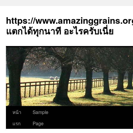
https://www.amazinggrains.org
แตกได้ทุกนาที อะไรครับเนี่ย
ข้าม
หน้า
Sample
ไป
แรก
Page