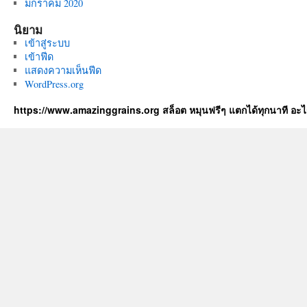
มกราคม 2020
นิยาม
เข้าสู่ระบบ
เข้าฟีด
แสดงความเห็นฟีด
WordPress.org
https://www.amazinggrains.org สล็อต หมุนฟรีๆ แตกได้ทุกนาที อะไร