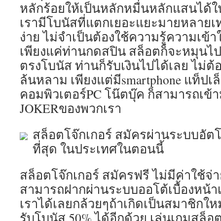
หลักร้อยให้เป็นหลักหมื่นหลักแสนได้ใ
เรามีโบนัสที่แตกเยอะแยะมายหลายเท่า
ง่าย ไม่จำเป็นต้องใช้ความรู้ความเ
เพียงแค่ท่านกดสปิน สล็อตก็จะหมุนไป
ตรงโบนัส ท่านก็รับเงินไปได้เลย ไม่ต้
ล้นหลาม เพียงแต่มีsmartphone แท็ปเล็
คอมพิวเตอร์PC โน๊ตบุ๊ค ก็สามารถเข้า
JOKERของพวกเรา
สล็อตโจ๊กเกอร์ สมัครผ่านระบบอัตโน
ที่สุด ในประเทศในตอนนี้
สล็อตโจ๊กเกอร์ สมัครฟรี ไม่มีค่าใช้จ
สามารถฝากผ่านระบบออโต้เบื้องหน้าเ
เราได้เลยกล้วยๆถ้าเกิดเป็นสมาชิกใหม
รับโบนัส 50% ได้อีกด้วย เล่นเกมสล็อ