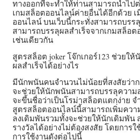
ทางออกที่จะทำให้ท่านสามารถนำไปต
เกมสล็อตออนไลน์ค่ายอื่นได้อีกด้วย เม
ออนไลน์ บนเว็บนี้กระทั่งสามารถบรรลุ
สามารถบรรลุผลสำเร็จจากเกมสล็อตออ
เช่นเดียวกัน
สูตรสล็อต joker โจ๊กเกอร์123 ช่วยให
ผลสำเร็จได้อย่างไร
มีนักพนันคนจำนวนไม่น้อยที่สงสัยว่าก
จะช่วยให้นักพนันสามารถบรรลุความสำเ
จะขึ้นชื่อว่าเป็นโรม่าสล็อตแตกง่าย จ
สูตรสล็อตออนไลน์นี้สามารถเพิ่มควา
ลงเดิมพันรวมทั้งจะช่วยให้นักเดิมพัน
รางวัลได้อย่างไม่ต้องสงสัย โดยการใช้ส
การใช้งานดังต่อไปนี้