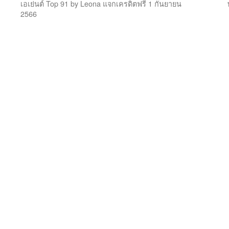
เอเย่นต์ Top 91 by Leona แจกเครดิตฟรี 1 กันยายน
2566