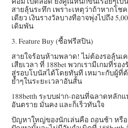
คอมโบตลอด ยิ่งคูณหนักขึ้นเรื่อยๆเป็
สายลุ้นระทึก เพราะเหตุว่าถ้าหากโชคเข
เดียว เงินรางวัลบางทีอาจพุ่งไปถึง 5,0
เดิมพัน
3. Feature Buy (ซื้อฟรีสปิน)
สายใจร้อนห้ามพลาด! ไม่ต้องรอลุ้นเครื
เสียเวลา ที่ 188bet พวกเรามีเกมที่รองร
สู่รอบโบนัสได้โดยทันที เหมาะกับผู้ที
ย้ำๆในระยะเวลาอันสั้น
188betth ระบบฝาก-ถอนที่ฉลาดหลักแหล
อันตราย มั่นคง และก็เร็วทันใจ
ปัญหาใหญ่ของนักเล่นคือ ถอนช้า หรือ 
ปัญหานั้นจะไม่มีวันกำเนิดที่ 188betth 