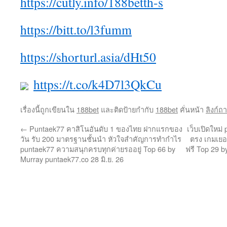
https://cutly.info/188betth-s
https://bitt.to/l3fumm
https://shorturl.asia/dHt50
https://t.co/k4D7l3QkCu
เรื่องนี้ถูกเขียนใน
188bet
และติดป้ายกำกับ
188bet
คั่นหน้า
ลิงก์ถ
←
Puntaek77 คาสิโนอันดับ 1 ของไทย ฝากแรกของ
เว็บเปิดใหม่
วัน รับ 200 มาตรฐานชั้นนำ หัวใจสำคัญการทำกำไร
ตรง เกมเยอ
puntaek77 ความสนุกครบทุกค่ายรออยู่ Top 66 by
ฟรี Top 29 b
Murray puntaek77.co 28 มิ.ย. 26