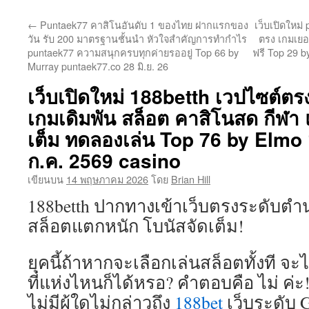
ยัง
←
Puntaek77 คาสิโนอันดับ 1 ของไทย ฝากแรกของ
เว็บเปิดใหม่
เนื้อหา
วัน รับ 200 มาตรฐานชั้นนำ หัวใจสำคัญการทำกำไร
ตรง เกมเยอ
puntaek77 ความสนุกครบทุกค่ายรออยู่ Top 66 by
ฟรี Top 29 b
Murray puntaek77.co 28 มิ.ย. 26
เว็บเปิดใหม่ 188betth เวปไซต์ตร
เกมเดิมพัน สล็อต คาสิโนสด กีฬา
เต็ม ทดลองเล่น Top 76 by Elmo
ก.ค. 2569 casino
เขียนบน
14 พฤษภาคม 2026
โดย
Brian Hill
188betth ปากทางเข้าเว็บตรงระดับต
สล็อตแตกหนัก โบนัสจัดเต็ม!
ยุคนี้ถ้าหากจะเลือกเล่นสล็อตทั้งที จะ
ที่แห่งไหนก็ได้หรอ? คำตอบคือ ไม่ ค่ะ! 
ไม่มีผู้ใดไม่กล่าวถึง
188bet
เว็บระดับ 