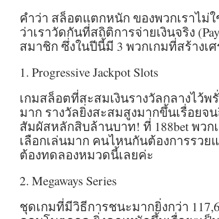
คำว่า สล็อตแตกหนัก ของพวกเราไม่ใช
ว่าเราวัดกันที่สถิติการจ่ายเงินจริง (Pa
สมาชิก ซึ่งในปีนี้มี 3 พวกเกมที่สร้างเ
1. Progressive Jackpot Slots
เกมสล็อตที่สะสมเงินรางวัลกลางไว้พรั่
มาก รางวัลยิ่งสะสมสูงมากขึ้นเรื่อยจ
สัมผัสหลักสิบล้านบาท! ที่ 188bet พวกเร
เลือกเล่นมาก คนไหนกันต้องการรวยแ
ต้องทดลองหมวดนี้เลยค่ะ
2. Megaways Series
ชุดเกมที่มีวิธีการชนะมากยิ่งกว่า 117,