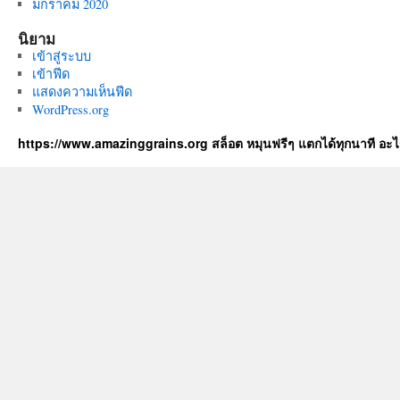
มกราคม 2020
นิยาม
เข้าสู่ระบบ
เข้าฟีด
แสดงความเห็นฟีด
WordPress.org
https://www.amazinggrains.org สล็อต หมุนฟรีๆ แตกได้ทุกนาที อะไร