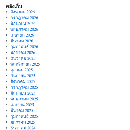
คลังเก็บ
สิงหาคม 2026
กรกฎาคม 2026
มิถุนายน 2026
พฤษภาคม 2026
เมษายน 2026
มีนาคม 2026
กุมภาพันธ์ 2026
มกราคม 2026
ธันวาคม 2025
พฤศจิกายน 2025
ตุลาคม 2025
กันยายน 2025
สิงหาคม 2025
กรกฎาคม 2025
มิถุนายน 2025
พฤษภาคม 2025
เมษายน 2025
มีนาคม 2025
กุมภาพันธ์ 2025
มกราคม 2025
ธันวาคม 2024