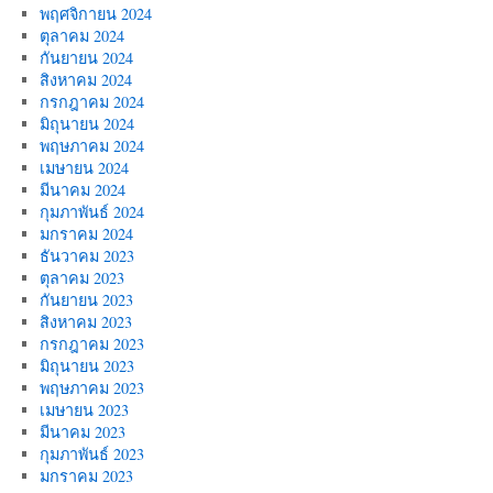
พฤศจิกายน 2024
ตุลาคม 2024
กันยายน 2024
สิงหาคม 2024
กรกฎาคม 2024
มิถุนายน 2024
พฤษภาคม 2024
เมษายน 2024
มีนาคม 2024
กุมภาพันธ์ 2024
มกราคม 2024
ธันวาคม 2023
ตุลาคม 2023
กันยายน 2023
สิงหาคม 2023
กรกฎาคม 2023
มิถุนายน 2023
พฤษภาคม 2023
เมษายน 2023
มีนาคม 2023
กุมภาพันธ์ 2023
มกราคม 2023