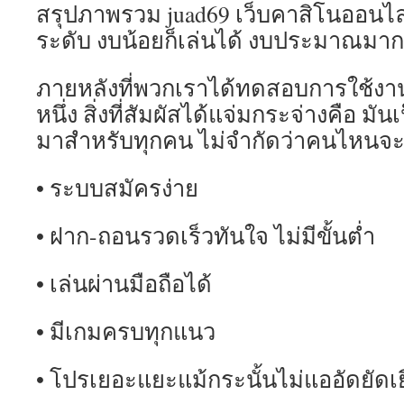
สรุปภาพรวม juad69 เว็บคาสิโนออนไล
ระดับ งบน้อยก็เล่นได้ งบประมาณมากก็
ภายหลังที่พวกเราได้ทดสอบการใช้งา
หนึ่ง สิ่งที่สัมผัสได้แจ่มกระจ่างคือ มั
มาสำหรับทุกคน ไม่จำกัดว่าคนไหนจะ
• ระบบสมัครง่าย
• ฝาก-ถอนรวดเร็วทันใจ ไม่มีขั้นต่ำ
• เล่นผ่านมือถือได้
• มีเกมครบทุกแนว
• โปรเยอะแยะแม้กระนั้นไม่แออัดยัดเ