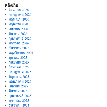
คลังเก็บ
สิงหาคม 2026
กรกฎาคม 2026
มิถุนายน 2026
พฤษภาคม 2026
เมษายน 2026
มีนาคม 2026
กุมภาพันธ์ 2026
มกราคม 2026
ธันวาคม 2025
พฤศจิกายน 2025
ตุลาคม 2025
กันยายน 2025
สิงหาคม 2025
กรกฎาคม 2025
มิถุนายน 2025
พฤษภาคม 2025
เมษายน 2025
มีนาคม 2025
กุมภาพันธ์ 2025
มกราคม 2025
ธันวาคม 2024