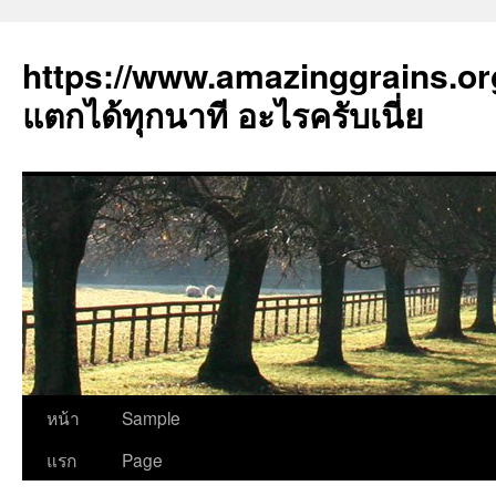
https://www.amazinggrains.org
แตกได้ทุกนาที อะไรครับเนี่ย
ข้าม
หน้า
Sample
ไป
แรก
Page