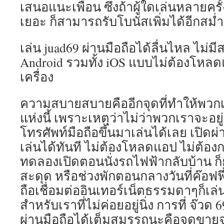
เสนอแนะเพื่อน ซึ่งถ้าผู้ใดเล่นหลายค
เยอะ ก็สามารถรับโบนัสเพิ่มได้อีกสม่
เล่น juad69 ผ่านมือถือได้ลื่นไหล ไม่มีสะ
Android รวมทั้ง iOS แบบไม่ต้องโหลด
เครื่อง
ความสบายสบายคืออีกจุดที่ทำให้พวกเร
แห่งนี้ เพราะเหตุว่าไม่ว่าพวกเราจะอยู
โทรศัพท์มือถือขึ้นมาเล่นได้เลย เปิดผ่
เล่นได้ทันที ไม่ต้องโหลดแอป ไม่ต้องก
ทดลองเปิดตอนนั่งรถไฟฟ้ากลับบ้าน ก็ย
สะดุด หรือช่วงพักตอนกลางวันที่ค๊อฟฟี่
ถือเชื่อมต่ออินเทอร์เน็ตธรรมดาๆก็เล่น
สำหรับเราที่ไม่ค่อยอยู่นิ่ง การที่ จ๊วด
ผ่านมือถือได้เต็มสมรรถนะคือจุดขายจ