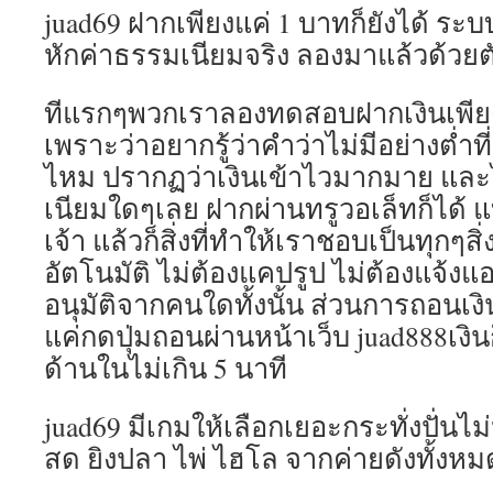
juad69 ฝากเพียงแค่ 1 บาทก็ยังได้ ระบ
หักค่าธรรมเนียมจริง ลองมาแล้วด้วยต
ทีแรกๆพวกเราลองทดสอบฝากเงินเพียงแ
เพราะว่าอยากรู้ว่าคำว่าไม่มีอย่างต่ำ
ไหม ปรากฏว่าเงินเข้าไวมากมาย และ
เนียมใดๆเลย ฝากผ่านทรูวอเล็ทก็ได้ แ
เจ้า แล้วก็สิ่งที่ทำให้เราชอบเป็นทุกๆส
อัตโนมัติ ไม่ต้องแคปรูป ไม่ต้องแจ้ง
อนุมัติจากคนใดทั้งนั้น ส่วนการถอนเงิ
แค่กดปุ่มถอนผ่านหน้าเว็บ juad888เงิน
ด้านในไม่เกิน 5 นาที
juad69 มีเกมให้เลือกเยอะกระทั่งปั่นไ
สด ยิงปลา ไพ่ ไฮโล จากค่ายดังทั้งหม