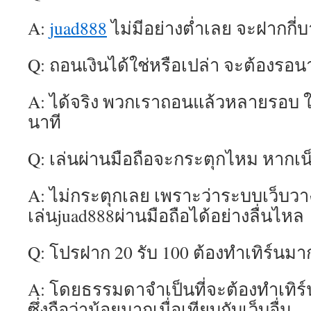
A:
juad888
ไม่มีอย่างต่ำเลย จะฝากกี่บ
Q: ถอนเงินได้ใช่หรือเปล่า จะต้องรอ
A: ได้จริง พวกเราถอนแล้วหลายรอบ ใช้
นาที
Q: เล่นผ่านมือถือจะกระตุกไหม หากเน
A: ไม่กระตุกเลย เพราะว่าระบบเว็บว
เล่นjuad888ผ่านมือถือได้อย่างลื่นไหล
Q: โปรฝาก 20 รับ 100 ต้องทำเทิร์นม
A: โดยธรรมดาจำเป็นที่จะต้องทำเทิร
ซึ่งถือว่าน้อยมากเมื่อเทียบกับเว็บอื่น