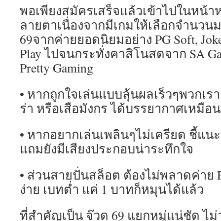
พอเพียงสมัครเสร็จแล้วเข้าไปในหน้า
ลายตาเนื่องจากมีเกมให้เลือกจำนวนมา
69จากค่ายยอดนิยมอย่าง PG Soft, Joke
Play ไปจนกระทั่งคาสิโนสดจาก SA Gam
Pretty Gaming
• หากถูกใจเล่นแบบลุ้นผลเร็วๆพวกเร
ร่า หรือเสือมังกร ได้บรรยากาศเหมือน
• หากอยากเล่นเพลินๆไม่เครียด ชี้แ
แถมยังมีเสียงประกอบน่าระทึกใจ
• ส่วนสายปั่นสล็อต ต้องไม่พลาดค่าย
ง่าย เบทต่ำ แค่ 1 บาทก็หมุนได้แล้ว
ที่สำคัญเป็น จ๊วด 69 แยกหมู่แน่ชัด ไม