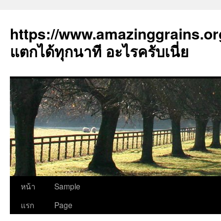
https://www.amazinggrains.org
แตกได้ทุกนาที อะไรครับเนี่ย
ข้าม
หน้า
Sample
ไป
แรก
Page