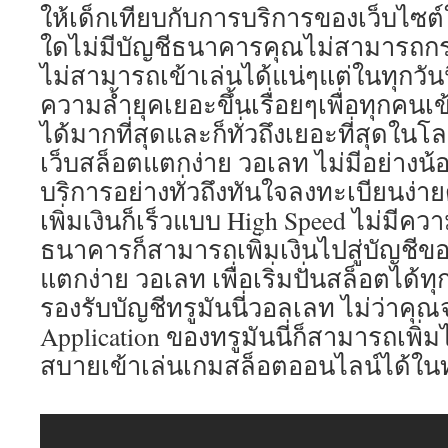
ให้เด็กเทียบกับการบริการของเว็บไซต์ใ
ใดไม่มีบัญชีธนาคารคุณไม่สามารถ
ไม่สามารถเข้าเล่นได้แน่ๆแต่ในทุกวันน
ความล้ำยุคเยอะขึ้นเรื่อยๆเพื่อทุกคนเ
ได้มากที่สุดและก็ทั่วถึงเยอะที่สุดในโ
เว็บสล็อตแตกง่าย วอเลท ไม่มีอย่างน
บริการอย่างทั่วถึงทันใจลงทะเบียนง่า
เพิ่มเงินก็เร็วแบบ High Speed ไม่มีคว
ธนาคารก็สามารถเพิ่มเงินไปสู่บัญชีข
แตกง่าย วอเลท เพื่อเริ่มปั่นสล็อตได้ทุ
รองรับบัญชีทรูมันนี่วอลเลท ไม่ว่าคุณ
Application ของทรูมันนี่ก็สามารถเพิ่
สบายเข้าเล่นเกมสล็อตออนไลน์ได้ใน