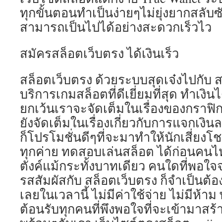
ทุกขั้นตอนทำเป็นง่ายๆไม่ยุ่งยากสลับซ
สามารถเป็นไปได้อย่างสะดวกเร็วไว
สมัครสล็อตเว็บตรง ได้เงินเร็ว
สล็อตเว็บตรง ด้วยระบบสุดเจ๋งไปกับ ส
บริการเกมสล็อตที่ดีเยี่ยมที่สุด ทำเงิน
ยกเว้นเราจะจัดเต็มในเรื่องของกราฟิก
ยังจัดเต็มในเรื่องเกี่ยวกับการแจกเงิ
ก็โปรโมชั่นดีๆที่จะมาทำให้นักเสี่ยงโ
ทุกค่าย ทดสอบเล่นสล็อต ได้ก่อนคนไห
ตังค์แม้กระทั้งบาทเดียว คนใดที่พอใ
รสสัมผัสกับ สล็อตเว็บตรง ก็จำเป็นต้อ
เลยในเวลานี้ ไม่มีค่าใช้จ่าย ไม่มีห้
ต้อนรับทุกคนที่พึงพอใจที่จะเข้ามาสร