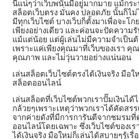
นี้แน่ๆว่าเว็บพนันมีอยู่มากมาย แม้กระ
สล็อตเว็บตรง มั่นคง ปลอดภัย นั้นก็ไ
มีทุกเว็บไซต์ บางเว็บก็ตั้งมาเพื่อจะโ
เพียงอย่างเดียว และค่อนจะปัดความรั
แม้แต่น้อย แต่ผู้เล่นไม่มีความจำเป็น
เพราะแค่เพียงคุณมาที่เว็บของเรา คุ
คุณภาพ และไม่วุ่นวายอย่างแน่นอน
เล่นสล็อตเว็บไซต์ตรงได้เงินจริง มือให
สล็อตออนไลน์
เล่นสล็อตที่เว็บไซต์พวกเราปั๊มเงินได้
กล้วยๆเพราะเหตุว่าพวกเราได้คัดสรรเ
จากค่ายดังที่มีการการันตีจากชมรมที่
ออนไลน์โดยเฉพาะ ซึ่งเว็บไซต์ของเร
ได้เงินจริง มือใหม่ก็เล่นได้สบายๆรู้เรื