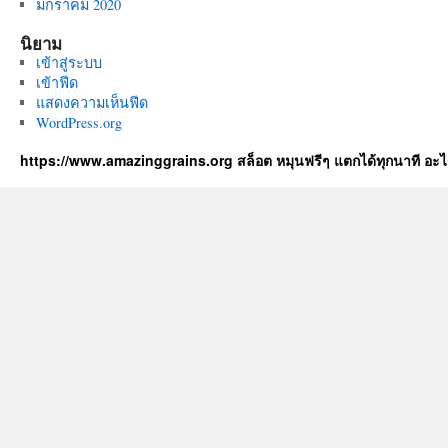
มกราคม 2020
นิยาม
เข้าสู่ระบบ
เข้าฟีด
แสดงความเห็นฟีด
WordPress.org
https://www.amazinggrains.org สล็อต หมุนฟรีๆ แตกได้ทุกนาที อะไร