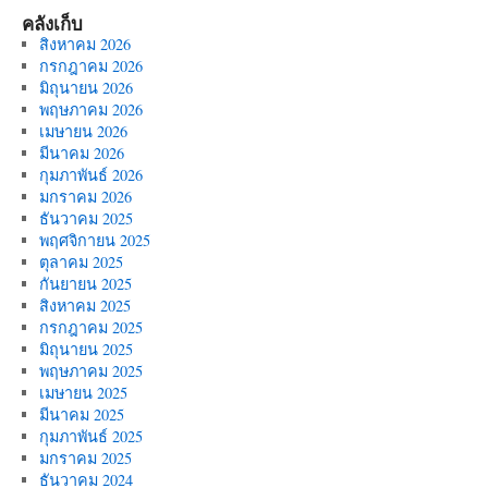
คลังเก็บ
สิงหาคม 2026
กรกฎาคม 2026
มิถุนายน 2026
พฤษภาคม 2026
เมษายน 2026
มีนาคม 2026
กุมภาพันธ์ 2026
มกราคม 2026
ธันวาคม 2025
พฤศจิกายน 2025
ตุลาคม 2025
กันยายน 2025
สิงหาคม 2025
กรกฎาคม 2025
มิถุนายน 2025
พฤษภาคม 2025
เมษายน 2025
มีนาคม 2025
กุมภาพันธ์ 2025
มกราคม 2025
ธันวาคม 2024