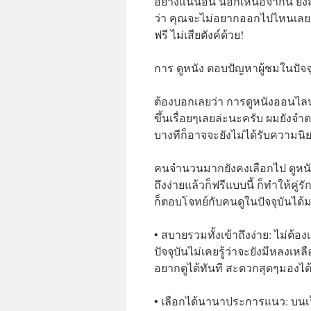
อย่างแน่นอน นอกเหนือจากนี้ ยั
ว่า คุณจะไม่อยากออกไปไหนเลยล่ะ
ฟรี ไม่เสียตังค์ด้วย!
การ ดูหนัง ตอบปัญหาผู้ชมในปัจ
ต้องบอกเลยว่า การดูหนังออนไลน
ขึ้นเรื่อยๆเลยล่ะนะครับ ผมยังจำต
บางทีก็อาจจะยังไม่ได้รับความ
คนจำนวนมากยังคงเลือกไป ดูหนัง 
ถึงง่ายแล้วก็ฟรีแบบนี้ ก็ทำให้คู
ก็ตอบโจทย์กับคนดูในปัจจุบันได้ม
• สบายรวมทั้งเข้าถึงง่าย: ไม่ต้อ
ปัจจุบันไม่เคยรู้ว่าจะยังมีหลงเหลือ
อยากดูได้ทันที สะดวกสุดๆมองได้ท
• เลือกได้นานาประการแนว: บนเ