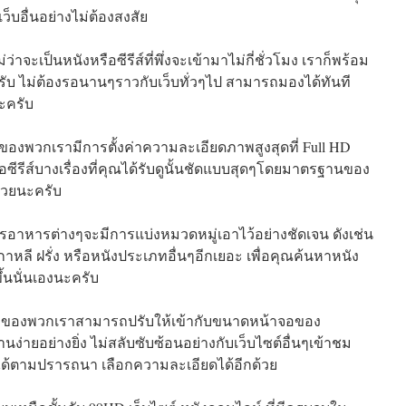
็บอื่นอย่างไม่ต้องสงสัย
ว่าจะเป็นหนังหรือซีรีส์ที่พึ่งจะเข้ามาไม่กี่ชั่วโมง เราก็พร้อม
ะครับ ไม่ต้องรอนานๆราวกับเว็บทั่วๆไป สามารถมองได้ทันที
นะครับ
ของพวกเรามีการตั้งค่าความละเอียดภาพสูงสุดที่ Full HD
อซีรีส์บางเรื่องที่คุณได้รับดูนั้นชัดแบบสุดๆโดยมาตรฐานของ
ด้วยนะครับ
อาหารต่างๆจะมีการแบ่งหมวดหมู่เอาไว้อย่างชัดเจน ดังเช่น
กาหลี ฝรั่ง หรือหนังประเภทอื่นๆอีกเยอะ เพื่อคุณค้นหาหนัง
ขึ้นนั่นเองนะครับ
เว็บของพวกเราสามารถปรับให้เข้ากับขนาดหน้าจอของ
านง่ายอย่างยิ่ง ไม่สลับซับซ้อนอย่างกับเว็บไซต์อื่นๆเข้าชม
ด้ตามปรารถนา เลือกความละเอียดได้อีกด้วย