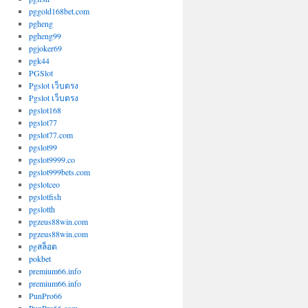
pggold168bet.com
pgheng
pgheng99
pgjoker69
pgk44
PGSlot
Pgslot เว็บตรง
Pgslot เว็บตรง
pgslot168
pgslot77
pgslot77.com
pgslot99
pgslot9999.co
pgslot999bets.com
pgslotceo
pgslotfish
pgslotth
pgzeus88win.com
pgzeus88win.com
pgสล็อต
pokbet
premium66.info
premium66.info
PunPro66