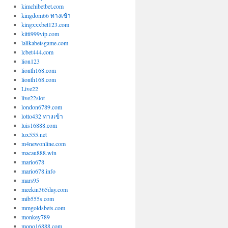
kimchibetbet.com
kingdom66 ทางเข้า
kingxxxbet123.com
kitti999vip.com
lalikabetsgame.com
lcbet444.com
lion123
lionth168.com
lionth168.com
Live22
live22slot
london6789.com
lotto432 ทางเข้า
luis16888.com
lux555.net
m4newonline.com
macau888.win
mario678
mario678.info
mars95
meekin365day.com
mib555s.com
mmgoldsbets.com
monkey789
mono16888.com