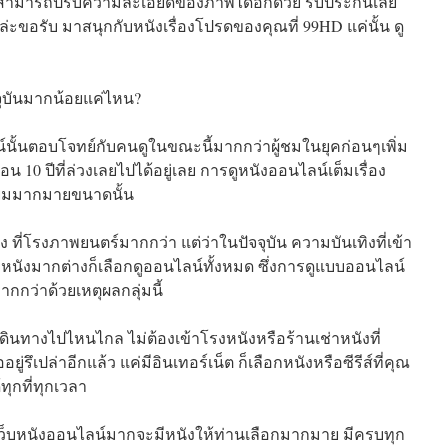
งสามารถปรับความละเอียดของภาพได้อีกด้วย รับประกันเลย
ขอรับ มาสนุกกับหนังเรื่องโปรดของคุณที่ 99HD แค่นั้น ดู
จุบันมากน้อยแค่ไหน?
์นั้นตอบโจทย์กับคนดูในขณะนี้มากกว่าผู้ชมในยุคก่อนๆเพิ่ม
อน 10 ปีที่ล่วงเลยไปได้อยู่เลย การดูหนังออนไลน์เต็มเรื่อง
นิยมมากมายขนาดนั้น
ที่โรงภาพยนตร์มากกว่า แต่ว่าในปัจจุบัน ความบันเทิงที่เข้า
่รักหนังมากต่างก็เลือกดูออนไลน์ทั้งหมด ซึ่งการดูแบบออนไลน์
ากกว่าด้วยเหตุผลกลุ่มนี้
งเดินทางไปไหนไกล ไม่ต้องเข้าโรงหนังหรือร้านเช่าหนังที่
อยู่รึเปล่าอีกแล้ว แค่มีอินเทอร์เน็ต ก็เลือกหนังหรือซีรีส์ที่คุณ
ุกที่ทุกเวลา
ว็บหนังออนไลน์มากจะมีหนังให้ท่านเลือกมากมาย มีครบทุก