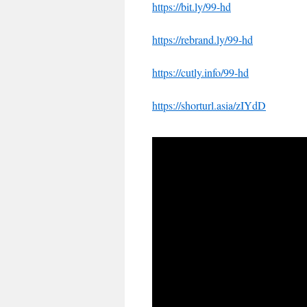
https://bit.ly/99-hd
https://rebrand.ly/99-hd
https://cutly.info/99-hd
https://shorturl.asia/zIYdD