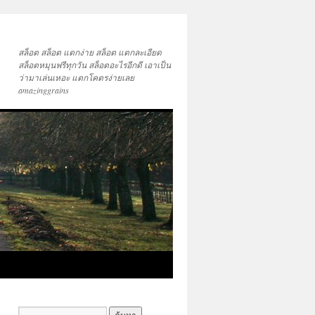
สล็อต สล็อต แตกง่าย สล็อต แตกละเอียด
สล็อตหมุนฟรีทุกวัน สล็อตอะไรอีกดี เอาเป็น
ว่ามาเล่นเหอะ แตกโคตรง่ายเลย
amazinggrains