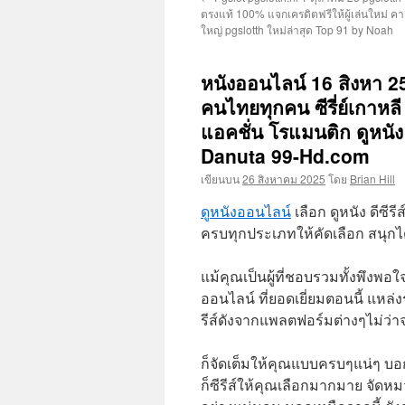
ยัง
ตรงแท้ 100% แจกเครดิตฟรีให้ผู้เล่นใหม่ คา
ใหญ่ pgslotth ใหม่ล่าสุด Top 91 by Noah
เนื้อหา
หนังออนไลน์ 16 สิงหา 25
คนไทยทุกคน ซีรี่ย์เกาห
แอคชั่น โรแมนติก ดูหนัง
Danuta 99-Hd.com
เขียนบน
26 สิงหาคม 2025
โดย
Brian Hill
ดูหนังออนไลน์
เลือก ดูหนัง ดีซีร
ครบทุกประเภทให้คัดเลือก สนุกได
แม้คุณเป็นผู้ที่ชอบรวมทั้งพึงพอใ
ออนไลน์ ที่ยอดเยี่ยมตอนนี้ แหล่
รีส์ดังจากแพลตฟอร์มต่างๆไม่ว
ก็จัดเต็มให้คุณแบบครบๆแน่ๆ บอกเ
ก็ซีรีส์ให้คุณเลือกมากมาย จัดหมว