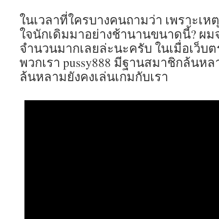
ในเวลาที่ใครบางคนถามว่า เพราะเหตุใ
ใจนักเดิมมาอย่างช้านานขนาดนี้? ผม
จำนวนมากเลยล่ะนะครับ ในเมื่อเว็บตร
พวกเรา pussy888 มีฐานสมาชิกล้นหลา
ล้นหลามยังคงเล่นเกมกับเรา