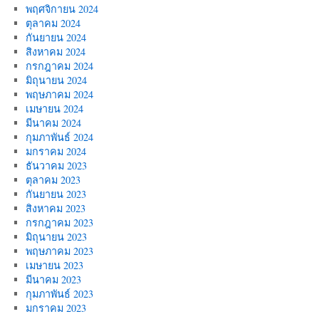
พฤศจิกายน 2024
ตุลาคม 2024
กันยายน 2024
สิงหาคม 2024
กรกฎาคม 2024
มิถุนายน 2024
พฤษภาคม 2024
เมษายน 2024
มีนาคม 2024
กุมภาพันธ์ 2024
มกราคม 2024
ธันวาคม 2023
ตุลาคม 2023
กันยายน 2023
สิงหาคม 2023
กรกฎาคม 2023
มิถุนายน 2023
พฤษภาคม 2023
เมษายน 2023
มีนาคม 2023
กุมภาพันธ์ 2023
มกราคม 2023