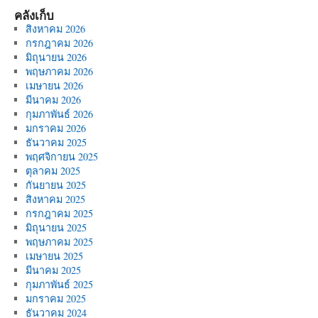
คลังเก็บ
สิงหาคม 2026
กรกฎาคม 2026
มิถุนายน 2026
พฤษภาคม 2026
เมษายน 2026
มีนาคม 2026
กุมภาพันธ์ 2026
มกราคม 2026
ธันวาคม 2025
พฤศจิกายน 2025
ตุลาคม 2025
กันยายน 2025
สิงหาคม 2025
กรกฎาคม 2025
มิถุนายน 2025
พฤษภาคม 2025
เมษายน 2025
มีนาคม 2025
กุมภาพันธ์ 2025
มกราคม 2025
ธันวาคม 2024