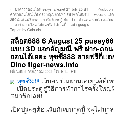
ยัง
←
บาคาร่าออนไลน์ sexyshare.net 27 July 25 บา
Pgslot pla
เนื้อหา
คาร่าออนไลน์ เว็บตรง ที่คุณตามหา สมาชิกใหม่รับ
website แจก
250% เล่นฟรีทุกค่ายการันตียอดผู้เล่นกว่า 1 ล้านคน
รวยไว casino เ
บาคาร่าออนไลน์ ไม่แน่จริง ไม่เป็นที่ 1 หน้า google
Top 86 by Gabriela
สล็อต888 6 August 25 pussy88
แบบ 3D แจกอัญมณี ฟรี ฝาก-ถอน 
ถอนได้เยอะ พุซซี่888 สายฟรีก็แต
Dino tiger-news.info
เขียนบน
5 กรกฎาคม 2025
โดย
Brian Hill
พุซซี่888
เว็บตรงไม่ผ่านเอเย่นต์ที่
เปิดประตูสู่วิธีการทำกำไรครั้งใหญ่ที
สมาชิกเลย!
เปิดประตูต้อนรับกันขนาดนี้ จะไม่มาล