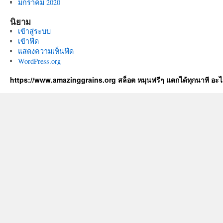
มกราคม 2020
นิยาม
เข้าสู่ระบบ
เข้าฟีด
แสดงความเห็นฟีด
WordPress.org
https://www.amazinggrains.org สล็อต หมุนฟรีๆ แตกได้ทุกนาที อะไร