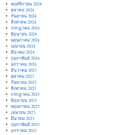
พฤศจิกายน 2024
ตุลาคม 2024
กันยายน 2024
สิงหาคม 2024
กรกฎาคม 2024
มิถุนายน 2024
พฤษภาคม 2024
เมษายน 2024
มีนาคม 2024
กุมภาพันธ์ 2024
มกราคม 2024
ธันวาคม 2023
ตุลาคม 2023
กันยายน 2023
สิงหาคม 2023
กรกฎาคม 2023
มิถุนายน 2023
พฤษภาคม 2023
เมษายน 2023
มีนาคม 2023
กุมภาพันธ์ 2023
มกราคม 2023