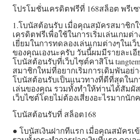
โปรโมชั่นเครดิตฟรีที่ 168สล็อต พรีเซ
1.โบนัสต้อนรับ เมื่อคุณสมัครสมาชิกใ
เครดิตฟรีเพื่อใช้ในการเริ่มเล่นเกมต่างๆ
เยี่ยมในการทดลองเล่นเกมต่างๆในเว็บโ
ของคุณเองนะครับ วันนี้ผมมีรายละเอียด
โบนัสต้อนรับที่เว็บไซต์คาสิโน tangte
สมาชิกใหม่ที่อยากเริ่มการเดิมพันอย
โบนัสต้อนรับเป็นแนวทางที่ดีที่สุดในก
เล่นของคุณ รวมทั้งทำให้ท่านได้สัมผั
เว็บไซต์โดยไม่ต้องเสี่ยงอะไรมากนัก
โบนัสต้อนรับที่ สล็อต168
● โบนัสเงินฝากทีแรก เมื่อคุณสมัครเ
รวมทั้งกระทำการฝากเงินทีแรก คุณจะ