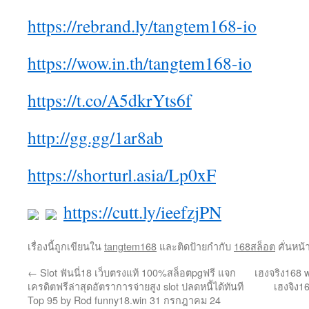
https://rebrand.ly/tangtem168-io
https://wow.in.th/tangtem168-io
https://t.co/A5dkrYts6f
http://gg.gg/1ar8ab
https://shorturl.asia/Lp0xF
https://cutt.ly/ieefzjPN
เรื่องนี้ถูกเขียนใน
tangtem168
และติดป้ายกำกับ
168สล็อต
คั่นหน้
←
Slot ฟันนี่18 เว็บตรงแท้ 100%สล็อตpgฟรี แจก
เฮงจริง168 
เครดิตฟรีล่าสุดอัตราการจ่ายสูง slot ปลดหนี้ได้ทันที
เฮงจิง1
Top 95 by Rod funny18.win 31 กรกฎาคม 24