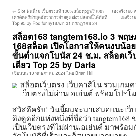
ยัง
←
Slot ฟันนี่18 เว็บตรงแท้ 100%สล็อตpgฟรี แจก
เฮงจริง168 
เนื้อหา
เครดิตฟรีล่าสุดอัตราการจ่ายสูง slot ปลดหนี้ได้ทันที
เฮงจิง1
Top 95 by Rod funny18.win 31 กรกฎาคม 24
สล็อต168 tangtem168.io 3 พฤ
168สล็อต เปิดโอกาสให้คนงบน้อยท
ขั้นต่ำแจกโบนัส 24 ช.ม. สล็อตเ
เดียว Top 25 by Darla
เขียนบน
13 พฤษภาคม 2024
โดย
Brian Hill
สล็อตเว็บตรง เว็บคาสิโน รวมเกมค
เว็บตรงไม่ผ่านเอเย่นต์ พร้อมโปรโม
สวัสดีครับ! วันนี้ผมจะมาเสนอแนะเว็บ
ดึงดูดอีกแห่งหนึ่งที่ชื่อว่า tangtem168 
เป็นเว็บตรงที่ไม่ผ่านเอเย่นต์ มาพร
อัตโนมัติที่เร็วและก็สบายมากมายๆ