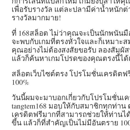
ก็การเล่นที่แปลกใหม่ เกมยิงปลาให้คุ
เพื่อรับรางวัล แต่ละปลามีค่าน้ำหนักต่าง
รางวัลมากมาย!
ที่ 168สล็อต ไม่ว่าคุณจะเป็นนักพนันม
จะพบกับเกมที่ตรงหัวใจและก็เหมาะส
คุณอย่างไม่ต้องสงสัยขอรับ ลองสัมผั
แล้วก็ค้นหาเกมโปรดของคุณตรงนี้ได้
สล็อตเว็บไซต์ตรง โปรโมชั่นเครดิตฟร
100%
วันนี้ผมจะมาบอกเกี่ยวกับโปรโมชั่นเคร
tangtem168 มอบให้กับสมาชิกทุกท่าน ต
เครดิตฟรีมากที่สามารถช่วยให้ท่านได
ขึ้น แล้วก็ที่สำคัญเป็นไม่มีอันตราย 1