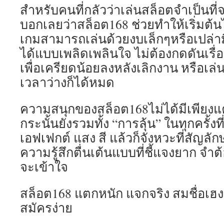
สำหรับคนที่กลัวว่าเล่นสล็อตจำเป็นที
บอกเลยว่าสล็อต168 ช่วยทำให้เริ่มต้น
เกมสามารถเล่นด้วยงบเล็กๆหรือเปล่ามี
ได้แบบเพลิดเพลินใจ ไม่ต้องกดดันเรื่
เพื่อเครียดน้อยลงหลังเลิกงาน หรือเล่
เวลาว่างก็ได้หมด
ความสนุกของสล็อต168ไม่ได้มีเพียงแค
กระนั้นยังรวมทั้ง “การลุ้น” ในทุกครั้งท
เอฟเฟกต์ แสง สี แล้วก็จังหวะที่สัญลักษ
ความรู้สึกตื่นเต้นแบบที่ชี้แจงยาก จำ
จะเข้าใจ
สล็อต168 แตกหนัก แจกจริง สมชื่อเฮง
สมัครง่าย