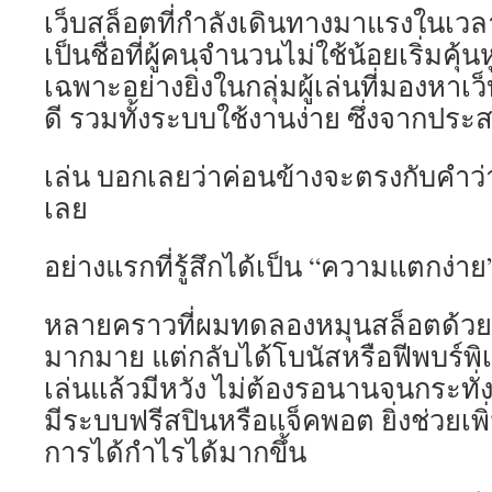
เว็บสล็อตที่กำลังเดินทางมาแรงในเวลาน
เป็นชื่อที่ผู้คนจำนวนไม่ใช้น้อยเริ่มคุ้
เฉพาะอย่างยิ่งในกลุ่มผู้เล่นที่มองหา
ดี รวมทั้งระบบใช้งานง่าย ซึ่งจากประ
เล่น บอกเลยว่าค่อนข้างจะตรงกับคำว่า
เลย
อย่างแรกที่รู้สึกได้เป็น “ความแตกง่า
หลายคราวที่ผมทดลองหมุนสล็อตด้ว
มากมาย แต่กลับได้โบนัสหรือฟีพบร์พ
เล่นแล้วมีหวัง ไม่ต้องรอนานจนกระทั่
มีระบบฟรีสปินหรือแจ็คพอต ยิ่งช่วยเพ
การได้กำไรได้มากขึ้น