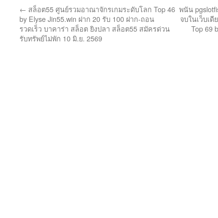
←
สล็อต55 ศูนย์รวมอาณาจักรเกมระดับโลก Top 46
พนัน pgslot
by Elyse Jin55.win ฝาก 20 รับ 100 ฝาก-ถอน
จบในเว็บเดี
รวดเร็ว บาคาร่า สล็อต ยิงปลา สล็อต55 สมัครด่วน
Top 69 
รับทรัพย์ไม่พัก 10 มิ.ย. 2569