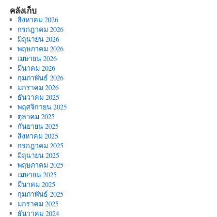
คลังเก็บ
สิงหาคม 2026
กรกฎาคม 2026
มิถุนายน 2026
พฤษภาคม 2026
เมษายน 2026
มีนาคม 2026
กุมภาพันธ์ 2026
มกราคม 2026
ธันวาคม 2025
พฤศจิกายน 2025
ตุลาคม 2025
กันยายน 2025
สิงหาคม 2025
กรกฎาคม 2025
มิถุนายน 2025
พฤษภาคม 2025
เมษายน 2025
มีนาคม 2025
กุมภาพันธ์ 2025
มกราคม 2025
ธันวาคม 2024