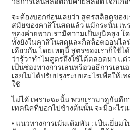
วิธีการเล่นสล็อตกับค่ายสล็อตโจ๊กเกอร
จะต้องบอกก่อนเลยว่า สูตรสล็อตของเรา
สมัยของคาสิโนสดแล้ว แม้กระนั้น เพร
ของค่ายพวกเรามีความเป็นยูนีคสูง โ
ทั้งยังในคาสิโนสดและก็สล็อตออนไลน
เดียวกัน โดยเหตุนี้ สูตรของเราก็ใช้ไ
ว่ารู้ว่าทำไมสูตรถึงใช้ได้ตลอดมา แต่ว่
เป็นช่องทางการเล่นหรือวอธีการเล่นอย่า
เลยไม่ได้ปรับปรุงระบบอะไรเพื่อให้เทค
ใช้
ไม่ได้ เพราะฉะนั้น พวกเรามาดูกันดีกว
เทคนิคที่บอกไปข้างต้นนั้น จะมีอะไรแล
• แนวทางการเม้มเดิมพัน : เป็นเยี่ยมใน