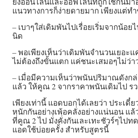
ยังออนไลน์และออฟไลน์ที่ถูกใช้กันมา
แนวทางการก็ง่ายดายมาก เพียงแต่ทำข
– เบาๆใส่เดิมพันไปเรื่อยเริ่มจากน้อย
นิด
– พอเพียงเห็นว่าเดิมพันจำนวนเยอะแ
ไม่ต้องถึงขั้นแตก แค่ชนะเสมอๆไม่ว่าว 
– เมื่อมีความเห็นว่าพนันปริมาณดังกล
แล้ว ให้คูณ 2 จากราคาพนันเดิมไป รวมท
เพียงเท่านี้ แอดบอกได้เลยว่า ประเดี๋
หนักกันอย่างเพ้อคลั่งอย่างแน่นอน แล
ที่คูณ 2 ไป มั่งคั่งกันเละเทะชัวร์ๆไ
แอดใช้บ่อยครั้ง สำหรับสูตรนี้