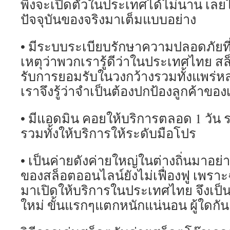
พิงจะเปิดตัวในประเทศได้ไม่นาน เลยไ
ปัจจุบันของจริงมาเต็มแบบอย่าง
• มีระบบระเบียบรักษาความปลอดภัยที่
เหตุว่าพวกเรารู้ดีว่าในประเทศไทย สล
รับการยอมรับในวงกว้างรวมทั้งแพร่ห
เราจึงรู้ว่าจำเป็นต้องปกป้องลูกค้าของเ
• มีแอดมิน คอยให้บริการตลอด 1 วัน
รวมทั้งให้บริการให้ระดับมือโปร
• เป็นค่ายดังค่ายใหญ่ในต่างถิ่นมาอย่
ของสล็อตออนไลน์ยังไม่เฟื่องฟู เพราะ
มาเปิดให้บริการในประเทศไทย จึงเป็นก
ใหม่ ขั้นแรกๆแตกหนักแน่นอน ผู้ใดกันแ