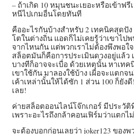
– ถ้าเกิด 10 หมุนชนะเยอะหรือเข้าฟรี
หนีไปเกมอื่นโดยทันที
คืออะไรกันบ้างสำหรับ 2 เทคนิคสุดปั
โตในต่างถิ่น แอดก็ไม่เคยรู้ว่าเขาไปพบ
จากไหนกัน แต่พวกเราไม่ต้องพึงพอใจ 
สล็อตมันก็คือการประเมินดวงอยู่แล้ว
บางทีก็อาจจะเบื่อ ด้วยเหตุนั้น หาเทคน
เขาใช้กัน มาลองใช้บ้าง เผื่อจะแตกจนถ
เค้าเหล่านั้นให้ได้ซัก 1 ส่วน 100 ก็ยังด
เลย!
ค่ายสล็อตออนไลน์โจ๊กเกอร์ มีประวัติท
เพราะอะไรถึงกล้าคอนเฟิร์มว่าแตกไม
จะต้องบอกก่อนเลยว่า joker123 ของพวกเ