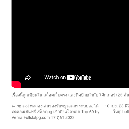
เรื่องนี้ถูกเขียนใน
สล็อตเว็บตรง
และติดป้ายกำกับ
โจ๊กเกอร์123
คั่
←
pg slot ทดลองเล่นรองรับทรูวอเลท ระบบออโต้
10 ก.ย. 23 พีจ
ทดลองเล่นฟรี สล็อตpg เข้าถึงแจ็คพอต Top 69 by
ใหญ่ bet
Verna Fullslotpg.com 17 ตุลา 2023