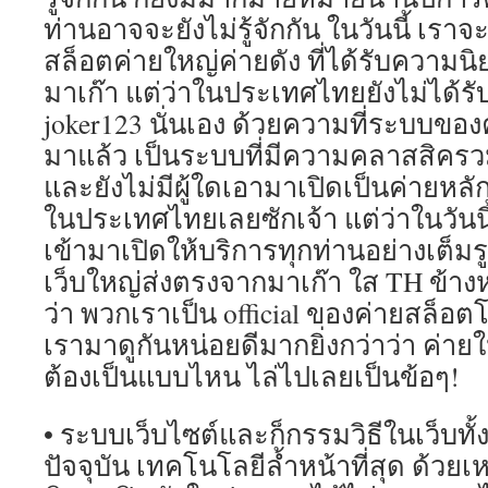
ท่านอาจจะยังไม่รู้จักกัน ในวันนี้ เร
สล็อตค่ายใหญ่ค่ายดัง ที่ได้รับความนิ
มาเก๊า แต่ว่าในประเทศไทยยังไม่ได้รั
joker123 นั่นเอง ด้วยความที่ระบบของค
มาแล้ว เป็นระบบที่มีความคลาสสิครวม
และยังไม่มีผู้ใดเอามาเปิดเป็นค่ายหล
ในประเทศไทยเลยซักเจ้า แต่ว่าในวันนี้
เข้ามาเปิดให้บริการทุกท่านอย่างเต
เว็บใหญ่ส่งตรงจากมาเก๊า ใส TH ข้างหลัง
ว่า พวกเราเป็น official ของค่ายสล็อตโ
เรามาดูกันหน่อยดีมากยิ่งกว่าว่า ค่าย
ต้องเป็นแบบไหน ไล่ไปเลยเป็นข้อๆ!
• ระบบเว็บไซต์และก็กรรมวิธีในเว็บทั
ปัจจุบัน เทคโนโลยีล้ำหน้าที่สุด ด้วยเหตุ