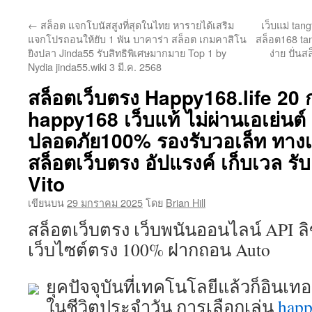
ยัง
←
สล็อต แจกโบนัสสูงที่สุดในไทย หารายได้เสริม
เว็บแม่ ta
เนื้อหา
แจกโปรถอนให้ยับ 1 พัน บาคาร่า สล็อต เกมคาสิโน
สล็อต168 ta
ยิงปลา Jinda55 รับสิทธิพิเศษมากมาย Top 1 by
ง่าย ปั่น
Nydia jinda55.wiki 3 มี.ค. 2568
สล็อตเว็บตรง Happy168.life 20 ก
happy168 เว็บแท้ ไม่ผ่านเอเย่นต์
ปลอดภัย100% รองรับวอเล็ท ทางเ
สล็อตเว็บตรง อัปแรงค์ เก็บเวล รั
Vito
เขียนบน
29 มกราคม 2025
โดย
Brian Hill
สล็อตเว็บตรง เว็บพนันออนไลน์ API ลิข
เว็บไซต์ตรง 100% ฝากถอน Auto
ยุคปัจจุบันที่เทคโนโลยีแล้วก็อินเท
ในชีวิตประจำวัน การเลือกเล่น
hap