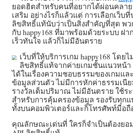
ยอดฮิตสำหรับคนที่อยากได้ผ่อนคลาย
เสริม อย่างไรก็แล้วแต่ การเลือกเว็บที่
ลิขสิทธิ์แท้นับว่าเป็นสิ่งสำคัญที่สุด 
กับ happy168 ที่มาพร้อมด้วยระบบ ฝา
เร็วทันใจ แล้วก็ไม่มีอันตราย
เว็บที่ให้บริการเกม happy168 โดยไม่
ลิขสิทธิ์แท้จากค่ายเกมชั้นแนวหน้า 
ได้ในเรื่องความชอบธรรมของเกมแ
ข้อมูลส่วนตัว ไม่มีการหักค่าธรรมเนียม 
รางวัลเต็มปริมาณ ไม่มีอันตราย ใช้ร
สำหรับการคุ้มครองข้อมูล รองรับทุกแ
ทั้งบนคอมพิวเตอร์และก็โทรศัพท์มือถื
คุณลักษณะเด่นที่ ใครก็จำเป็นต้องยอม
API ลิขสิทธิ์แท้