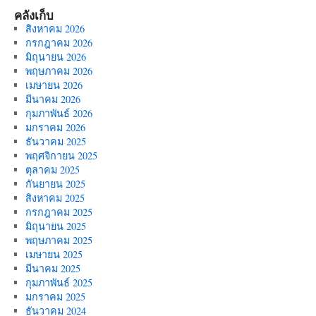
คลังเก็บ
สิงหาคม 2026
กรกฎาคม 2026
มิถุนายน 2026
พฤษภาคม 2026
เมษายน 2026
มีนาคม 2026
กุมภาพันธ์ 2026
มกราคม 2026
ธันวาคม 2025
พฤศจิกายน 2025
ตุลาคม 2025
กันยายน 2025
สิงหาคม 2025
กรกฎาคม 2025
มิถุนายน 2025
พฤษภาคม 2025
เมษายน 2025
มีนาคม 2025
กุมภาพันธ์ 2025
มกราคม 2025
ธันวาคม 2024