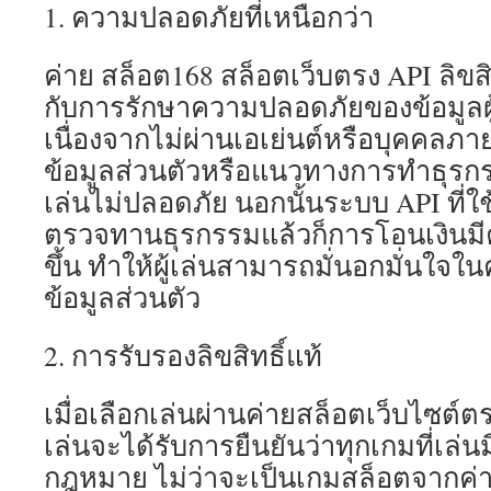
1. ความปลอดภัยที่เหนือกว่า
ค่าย สล็อต168 สล็อตเว็บตรง API ลิขสิ
กับการรักษาความปลอดภัยของข้อมูลผู
เนื่องจากไม่ผ่านเอเย่นต์หรือบุคคลภา
ข้อมูลส่วนตัวหรือแนวทางการทำธุรกร
เล่นไม่ปลอดภัย นอกนั้นระบบ API ที่ใ
ตรวจทานธุรกรรมแล้วก็การโอนเงินมี
ขึ้น ทำให้ผู้เล่นสามารถมั่นอกมั่นใ
ข้อมูลส่วนตัว
2. การรับรองลิขสิทธิ์แท้
เมื่อเลือกเล่นผ่านค่ายสล็อตเว็บไซต์ตรง 
เล่นจะได้รับการยืนยันว่าทุกเกมที่เล่นมี
กฎหมาย ไม่ว่าจะเป็นเกมสล็อตจากค่