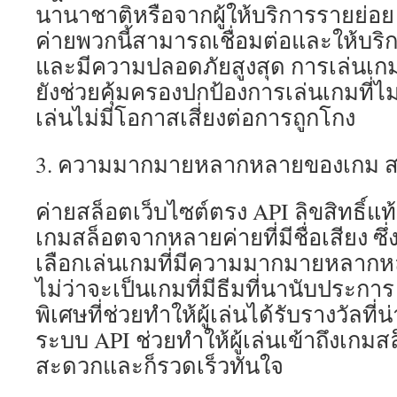
นานาชาติหรือจากผู้ให้บริการรายย่อย
ค่ายพวกนี้สามารถเชื่อมต่อและให้บริก
และมีความปลอดภัยสูงสุด การเล่นเกมสล
ยังช่วยคุ้มครองปกป้องการเล่นเกมที่ไ
เล่นไม่มีโอกาสเสี่ยงต่อการถูกโกง
3. ความมากมายหลากหลายของเกม ส
ค่ายสล็อตเว็บไซต์ตรง API ลิขสิทธิ์แท
เกมสล็อตจากหลายค่ายที่มีชื่อเสียง ซึ
เลือกเล่นเกมที่มีความมากมายหลาก
ไม่ว่าจะเป็นเกมที่มีธีมที่นานับประการ 
พิเศษที่ช่วยทำให้ผู้เล่นได้รับรางวัลที
ระบบ API ช่วยทำให้ผู้เล่นเข้าถึงเกมส
สะดวกและก็รวดเร็วทันใจ