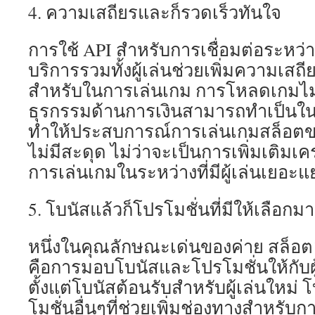
4. ความเสถียรและก็รวดเร็วทันใจ
การใช้ API สำหรับการเชื่อมต่อระหว่า
บริการรวมทั้งผู้เล่นช่วยเพิ่มความเสถ
สำหรับในการเล่นเกม การโหลดเกมไม่
ธุรกรรมด้านการเงินสามารถทำเป็นในทันท
ทำให้ประสบการณ์การเล่นเกมสล็อตของ
ไม่มีสะดุด ไม่ว่าจะเป็นการเพิ่มเติมเ
การเล่นเกมในระหว่างที่มีผู้เล่นเยอะแ
5. โบนัสแล้วก็โปรโมชั่นที่มีให้เลือก
หนึ่งในคุณลักษณะเด่นของค่าย สล็อต16
คือการมอบโบนัสและโปรโมชั่นให้กับผู
ตั้งแต่โบนัสต้อนรับสำหรับผู้เล่นใหม่
โมชั่นอื่นๆที่ช่วยเพิ่มช่องทางสำหรั