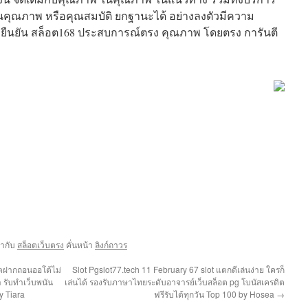
ผ่านคุณภาพ หรือคุณสมบัติ ยกฐานะได้ อย่างลงตัวมีความ
งยืนยัน สล็อต168 ประสบการณ์ตรง คุณภาพ โดยตรง การันตี
ำกับ
สล็อตเว็บตรง
คั่นหน้า
ลิงก์ถาวร
็อตฝากถอนออโต้ไม่
Slot Pgslot77.tech 11 February 67 slot แตกดีเล่นง่าย ใครก็
า รับทำเว็บพนัน
เล่นได้ รองรับภาษาไทยระดับอาจารย์เว็บสล็อต pg โบนัสเครดิต
y Tiara
ฟรีรับได้ทุกวัน Top 100 by Hosea
→