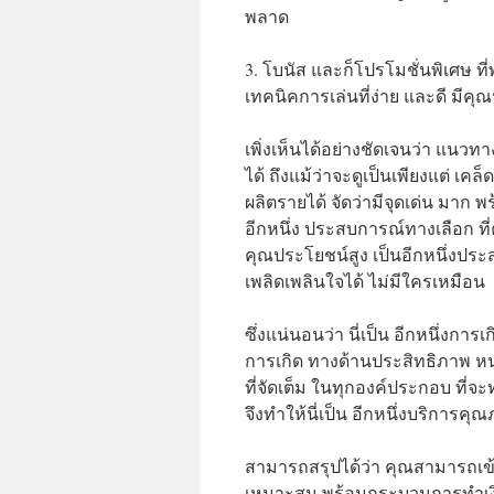
พลาด
3. โบนัส และก็โปรโมชั่นพิเศษ ท
เทคนิคการเล่นที่ง่าย และดี มีค
เพิ่งเห็นได้อย่างชัดเจนว่า แนว
ได้ ถึงแม้ว่าจะดูเป็นเพียงแต่ เค
ผลิตรายได้ จัดว่ามีจุดเด่น มาก
อีกหนึ่ง ประสบการณ์ทางเลือก ที่ค
คุณประโยชน์สูง เป็นอีกหนึ่งประ
เพลิดเพลินใจได้ ไม่มีใครเหมือน
ซึ่งแน่นอนว่า นี่เป็น อีกหนึ่งกา
การเกิด ทางด้านประสิทธิภาพ หน
ที่จัดเต็ม ในทุกองค์ประกอบ ที่จะ
จึงทำให้นี่เป็น อีกหนึ่งบริการคุณภ
สามารถสรุปได้ว่า คุณสามารถเข
เหมาะสม พร้อมกระบวนการทำเงิ