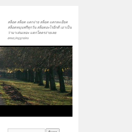
สล็อต สล็อต แตกง่าย สล็อต แตกละเอียด
สล็อตหมุนฟรีทุกวัน สล็อตอะไรอีกดี เอาเป็น
ว่ามาเล่นเหอะ แตกโคตรง่ายเลย
amazinggrains