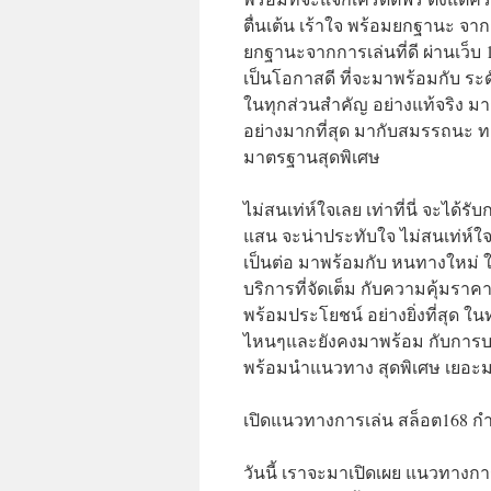
ตื่นเต้น เร้าใจ พร้อมยกฐานะ จาก
ยกฐานะจากการเล่นที่ดี ผ่านเว็บ 1
เป็นโอกาสดี ที่จะมาพร้อมกับ ระด
ในทุกส่วนสำคัญ อย่างแท้จริง มา
อย่างมากที่สุด มากับสมรรถนะ ทา
มาตรฐานสุดพิเศษ
ไม่สนเท่ห์ใจเลย เท่าที่นี่ จะได้ร
แสน จะน่าประทับใจ ไม่สนเท่ห์ใจเ
เป็นต่อ มาพร้อมกับ หนทางใหม่ ในท
บริการที่จัดเต็ม กับความคุ้มราค
พร้อมประโยชน์ อย่างยิ่งที่สุด ใน
ไหนๆและยังคงมาพร้อม กับการบริ
พร้อมนำแนวทาง สุดพิเศษ เยอะมา
เปิดแนวทางการเล่น สล็อต168 กำ
วันนี้ เราจะมาเปิดเผย แนวทางการ