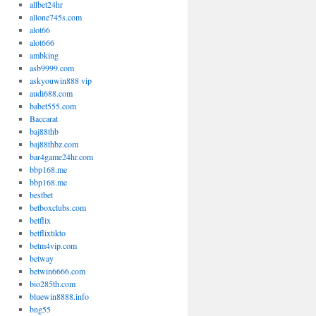
allbet24hr
allone745s.com
alot66
alot666
ambking
asb9999.com
askyouwin888 vip
audi688.com
babet555.com
Baccarat
baj88thb
baj88thbz.com
bar4game24hr.com
bbp168.me
bbp168.me
bestbet
betboxclubs.com
betflix
betflixtikto
betm4vip.com
betway
betwin6666.com
bio285th.com
bluewin8888.info
bng55