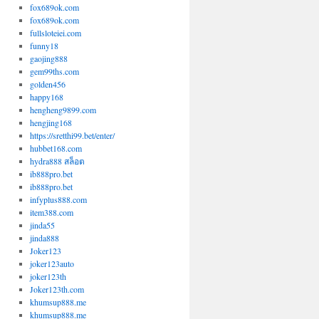
fox689ok.com
fox689ok.com
fullsloteiei.com
funny18
gaojing888
gem99ths.com
golden456
happy168
hengheng9899.com
hengjing168
https://sretthi99.bet/enter/
hubbet168.com
hydra888 สล็อต
ib888pro.bet
ib888pro.bet
infyplus888.com
item388.com
jinda55
jinda888
Joker123
joker123auto
joker123th
Joker123th.com
khumsup888.me
khumsup888.me