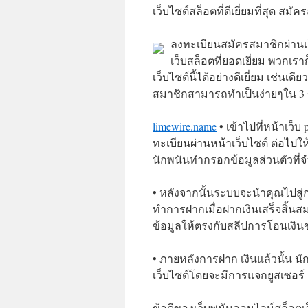
เว็บไซต์สล็อตที่ดีเยี่ยมที่สุด สม
ลงทะเบียนสมัครสมาชิกผ่านเ
เว็บสล็อตที่ยอดเยี่ยม พวกเ
เว็บไซต์นี้ได้อย่างดีเยี่ยม เช่น
สมาชิกสามารถทำเป็นง่ายๆใน 3 ขั
limewire.name
• เข้าไปที่หน้าเว็
ทะเบียนผ่านหน้าเว็บไซต์ ต่อไปให
นักพนันทำกรอกข้อมูลส่วนตัวที่จ
• หลังจากนั้นระบบจะนำคุณไปสู่
ทำการฝากเมื่อฝากเงินเสร็จสิ้น
ข้อมูลให้ตรงกับสลีปการโอนเงิ
• ภายหลังการฝาก เงินแล้วนั้น 
เว็บไซต์โดยจะมีการแจกยูสเซอร์ 
ข้อดีของเว็บพนันออนไลน์สล็อตเ