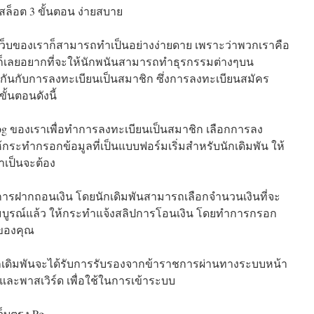
ัครสล็อต 3 ขั้นตอน ง่ายสบาย
ว็บของเราก็สามารถทำเป็นอย่างง่ายดาย เพราะว่าพวกเราคือ
ราก็เลยอยากที่จะให้นักพนันสามารถทำธุรกรรมต่างๆบน
เดียวกันกับการลงทะเบียนเป็นสมาชิก ซึ่งการลงทะเบียนสมัคร
้นตอนดังนี้
บ pg ของเราเพื่อทำการลงทะเบียนเป็นสมาชิก เลือกการลง
้กระทำกรอกข้อมูลที่เป็นแบบฟอร์มเริ่มสำหรับนักเดิมพัน ให้
ำเป็นจะต้อง
การฝากถอนเงิน โดยนักเดิมพันสามารถเลือกจำนวนเงินที่จะ
สมบูรณ์แล้ว ให้กระทำแจ้งสลิปการโอนเงิน โดยทำการกรอก
นของคุณ
นักเดิมพันจะได้รับการรับรองจากข้าราชการผ่านทางระบบหน้า
และพาสเวิร์ด เพื่อใช้ในการเข้าระบบ
ว็บตรง Pg