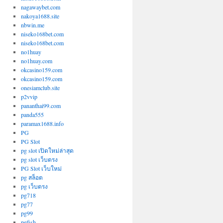
nagawaybet.com
nakoya1688.site
nbwin.me
niseko168bet.com
niseko168bet.com
no1huay
no1huay.com
okcasino159.com
okcasino159.com
onesiamclub.site
p2vvip
pananthai99.com
panda555
paramax1688.info
PG
PG Slot
pg slot เปิดใหม่ล่าสุด
pg slot เว็บตรง
PG Slot เว็บใหม่
pg สล็อต
pg เว็บตรง
pg718
pg77
pg99
pgfish