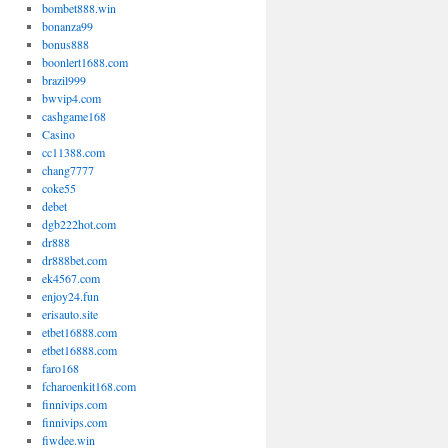
bombet888.win
bonanza99
bonus888
boonlert1688.com
brazil999
bwvip4.com
cashgame168
Casino
cc11388.com
chang7777
coke55
debet
dgb222hot.com
dr888
dr888bet.com
ek4567.com
enjoy24.fun
erisauto.site
etbet16888.com
etbet16888.com
faro168
fcharoenkit168.com
finnivips.com
finnivips.com
fiwdee.win