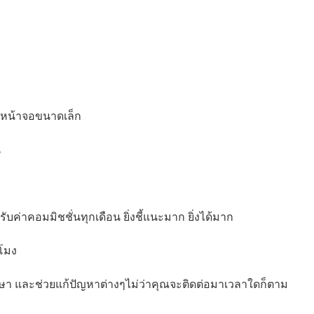
บหน้าจอขนาดเล็ก
น
ับค่าคอมมิชชั่นทุกเดือน ยิ่งชี้แนะมาก ยิ่งได้มาก
วโมง
 และช่วยแก้ปัญหาต่างๆไม่ว่าคุณจะติดต่อมาเวลาใดก็ตาม