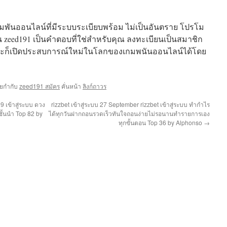
ิมพันออนไลน์ที่มีระบบระเบียบพร้อม ไม่เป็นอันตราย โปรโม
วัน zeed191 เป็นคำตอบที่ใช่สำหรับคุณ ลงทะเบียนเป็นสมาชิก
ฟรี และก็เปิดประสบการณ์ใหม่ในโลกของเกมพนันออนไลน์ได้โดย
ายกำกับ
zeed191 สมัคร
คั่นหน้า
ลิงก์ถาวร
9 เข้าสู่ระบบ ดวง
rizzbet เข้าสู่ระบบ 27 September rizzbet เข้าสู่ระบบ ทำกำไร
ายชั้นนำ Top 82 by
ได้ทุกวันฝากถอนรวดเร็วทันใจถอนง่ายไม่รอนานทำรายการเอง
ทุกขั้นตอน Top 36 by Alphonso
→