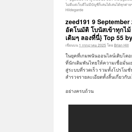
ยัง
ไม่ดีแต่เว็บดีไม่มีบัญชีก็เล่นได้เล่นได้ทุกค่
Hildegarde
เนื้อหา
zeed191 9 September 
อัตโนมัติ โบนัสเข้าทุกไม้
เดิมๆ ลองที่นี่} Top 55 
เขียนบน
1 กรกฎาคม 2025
โดย
Brian Hill
ในยุคที่เกมพนันออนไลน์เติบโตอ
ที่นักเดิมพันไทยให้ความเชื่อมั่น
สู่ระบบที่รวดเร็ว รวมทั้งโปรโมชั
สำรวจรายละเอียดทั้งสิ้นเกี่ยวกับ
อย่างครบถ้วน