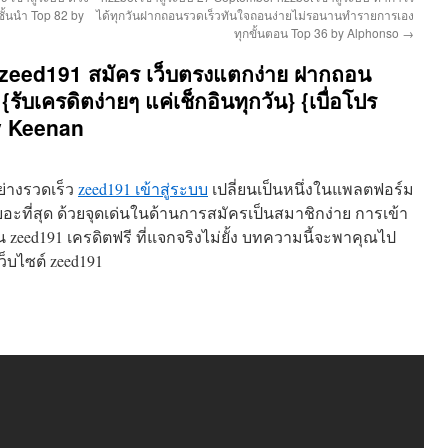
ายชั้นนำ Top 82 by
ได้ทุกวันฝากถอนรวดเร็วทันใจถอนง่ายไม่รอนานทำรายการเอง
ทุกขั้นตอน Top 36 by Alphonso
→
zeed191 สมัคร เว็บตรงแตกง่าย ฝากถอน
 {รับเครดิตง่ายๆ แค่เช็กอินทุกวัน} {เบื่อโปร
by Keenan
ย่างรวดเร็ว
zeed191 เข้าสู่ระบบ
เปลี่ยนเป็นหนึ่งในแพลตฟอร์ม
เยอะที่สุด ด้วยจุดเด่นในด้านการสมัครเป็นสมาชิกง่าย การเข้า
่น zeed191 เครดิตฟรี ที่แจกจริงไม่ยั้ง บทความนี้จะพาคุณไป
เว็บไซต์ zeed191