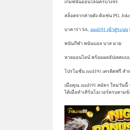
เกมพนันออนไลน์ครบวงจร
สล็อตจากค่ายดัง ดังเช่น PG, Joker
บาคาร่า SA,
zeed191 เข้าสู่ระบบ
พนันกีฬา พนันบอล บาส มวย
หวยออนไลน์ พร้อมผลอัปเดตแบบ
โปรโมชั่น zeed191 เครดิตฟรี สำ
เมื่อคุณ zeed191 สมัคร ใหม่วันนี
ได้เมื่อทำเทิร์นโอเวอร์ครบตามข