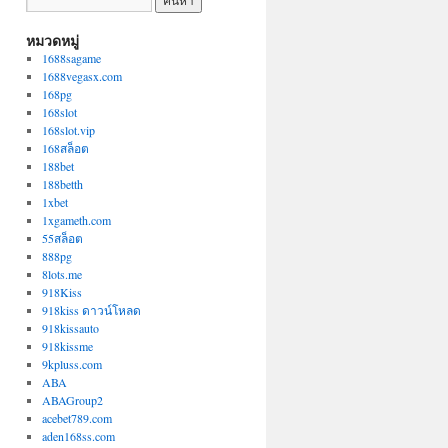
หมวดหมู่
1688sagame
1688vegasx.com
168pg
168slot
168slot.vip
168สล็อต
188bet
188betth
1xbet
1xgameth.com
55สล็อต
888pg
8lots.me
918Kiss
918kiss ดาวน์โหลด
918kissauto
918kissme
9kpluss.com
ABA
ABAGroup2
acebet789.com
aden168ss.com