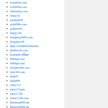
fox689ok.com
fox689ok.com
fullsloteiei.com
funny18
gaojing888
gem99ths.com
golden456
happy168
hengheng9899.com
hengjing168
https://sretthi99.bet/enter/
hubbet168.com
hydra888 สล็อต
ib888pro.bet
ib888pro.bet
infyplus888.com
item388.com
jinda55
jinda888
Joker123
joker123auto
joker123th
Joker123th.com
khumsup888.me
khumsup888.me