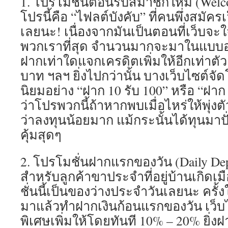
1. โปรโมชั่นต้อนรับสมาชิกใหม่ (Wel
โปรนี้คือ “ไฟลต์บังคับ” ที่คนพึ่งสมัค
เลยนะ! เนื่องจากมันเป็นตอนที่เว็บจะใ
พวกเราที่สุด จำนวนมากจะมาในแบบอย
ฝากเท่าใดแจกเครดิตเพิ่มให้อีกเท่าตัว
บาท ฯลฯ ยิ่งไปกว่านั้น บางเว็บไซต์จ
นิยมอย่าง “ฝาก 10 รับ 100” หรือ “ฝาก 
ว่าโปรพวกนี้ถ้าหากพบเมื่อไหร่ให้พุ่งตั
ว่าลงทุนน้อยมาก แม้กระนั้นได้ทุนมาป
คุ้มสุดๆ
2. โปรโมชั่นฝากแรกของวัน (Daily Dep
สำหรับลูกค้าขาประจำที่อยู่บ้านเกิด
ชั่นนี้เป็นของว่างประจำวันเลยนะ ครั้ง
มาแล้วทำฝากเงินก้อนแรกของวัน เว็
พิเศษเพิ่มให้โดยทันที 10% – 20% ยิ่งฝ