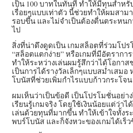
เป็น 100 บาทในทันที ทำให้มีทุนสำหร
เรื่อยๆแบบเท่าตัว นี้ช่วยทำให้ผมส
รอบขึ้น และไม่จำเป็นต้องตื่นตระหนกว
ไป
สิ่งที่น่าดึงดูดเป็น เกมสล็อตที่ร่วมโ
“สล็อตแตกง่าย” หรือเกมที่มีอัตราการ
ทำให้ระหว่างเล่นผมรู้สึกว่าได้โอกาสช
เป็นการได้รางวัลเล็กๆแบบสม่ำเสมอ 
โบนัสที่ช่วยเพิ่มกำไรแบบก้าวกระโจน
ผมเห็นว่าเป็นข้อดี เป็นโปรโมชั่นอย่างง
เรียนรู้เกมจริง โดยใช้เงินน้อยแต่ว่
เล่นด้วยทุนที่มากขึ้น ทำให้เข้าใจทั้ง
พบร์โบนัส และก็จังหวะของเกมได้เร็วข