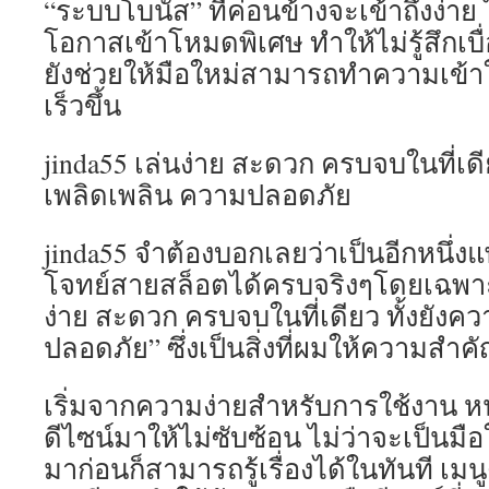
“ระบบโบนัส” ที่ค่อนข้างจะเข้าถึงง่าย
โอกาสเข้าโหมดพิเศษ ทำให้ไม่รู้สึกเบื่
ยังช่วยให้มือใหม่สามารถทำความเข้า
เร็วขึ้น
jinda55 เล่นง่าย สะดวก ครบจบในที่เดี
เพลิดเพลิน ความปลอดภัย
jinda55 จำต้องบอกเลยว่าเป็นอีกหนึ่
โจทย์สายสล็อตได้ครบจริงๆโดยเฉพาะใ
ง่าย สะดวก ครบจบในที่เดียว ทั้งยัง
ปลอดภัย” ซึ่งเป็นสิ่งที่ผมให้ความสำ
เริ่มจากความง่ายสำหรับการใช้งาน ห
ดีไซน์มาให้ไม่ซับซ้อน ไม่ว่าจะเป็นมื
มาก่อนก็สามารถรู้เรื่องได้ในทันที เมน