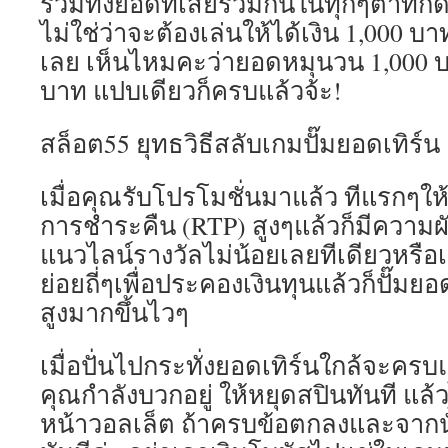
รวมทั้งยอดที่เสียรวมกันในทุกๆตาที่ก
ไม่ใช่ว่าจะต้องเล่นให้ได้เงิน 1,000 บ
เลย เห็นไหมคะว่ายอดหมุนวน 1,000 บ
บาท แปบเดียวก็ครบแล้วจ้ะ!
สล็อต55 ยุทธวิธีสลับเกมปั๊มยอดเทิร์น
เมื่อคุณรับโปรโมชั่นมาแล้ว ทีแรกๆให้เ
การชำระคืน (RTP) สูงๆแล้วก็มีความผั
แนวไลน์รางวัลไม่น้อยเลยทีเดียวหรือเ
ย่อยถี่ๆเพื่อประคองเงินทุนแล้วก็ปั๊ม
สูงมากขึ้นไวๆ
เมื่อปั่นไปกระทั่งยอดเทิร์นใกล้จะคร
คุณกำลังบวกอยู่ ให้หยุดสปินทันที แล้
หน้าวอลเล็ต ถ้าครบข้อตกลงและจากนั