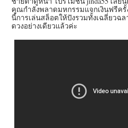
ชายตาดูหน้า โปรโมชั่น jinda55 เลยน
คุณกำลังพลาดมหกรรมแจกเงินฟรีครั้งให
นี้การเล่นสล็อตให้ปังรวมทั้งเฉลี่ยวฉลา
ดวงอย่างเดียวแล้วค่ะ