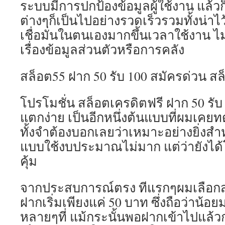
ระบบมีการปกป้องข้อมูลผู้ใช้งาน แล้ว
ต่างๆก็เป็นไปอย่างรวดเร็วรวมทั้งน่าไว
เชื่อมั่นในตนเองมากขึ้นเวลาใช้งาน ไม
เรื่องข้อมูลส่วนตัวหรือการคลัง
สล็อต55 ฝาก 50 รับ 100 สมัครด่วน ส
โปรโมชั่น สล็อตเครดิตฟรี ฝาก 50 รับ
แตกง่าย เป็นอีกหนึ่งต้นแบบที่ผมเคย
ทั้งจำต้องบอกเลยว่าเหมาะอย่างยิ่งสำห
แบบใช้งบประมาณไม่มาก แต่ว่ายังได
คุ้ม
จากประสบการณ์ตรง ทีแรกๆผมเลือกสม
ฝากเริ่มเพียงแค่ 50 บาท ซึ่งถือว่าน้อย
หลายๆที่ แม้กระนั้นพอฝากเข้าไปแล้วก