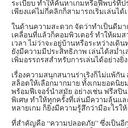
ระเบียบ ทำให้ค้นหาเกมหรือฟีพบร์ที่
เพียงแค่ไม่กี่คลิกก็สามารถเริ่มเล่นได้
ในด้านความสะดวก จัดว่าทำเป็นดีมาก 
เคลื่อนที่แล้วก็คอมพิวเตอร์ ทำให้ผมสา
เวลา ไม่ว่าจะอยู่บ้านหรือระหว่างเดิ
ยังมีความมีประสิทธิภาพ เล่นได้สม่ำเส
เพิ่มอรรถรสสำหรับการเล่นได้อย่างยิ่ง
เรื่องความสนุกสนานร่าเริงก็ไม่แพ้กัน
สล็อตให้เลือกมากมาย ทั้งเกมยอดนิยม
พร้อมฟีเจอร์นำสมัย อย่างเช่น ฟรีสปิน
พิเศษ ทำให้ทุกครั้งที่เล่นมีความลุ้นและ
หลายเกม ก็ยิ่งมีความรู้สึกว่ามีอะไรใ
ที่สำคัญคือ “ความปลอดภัย” ซึ่งเป็นอี