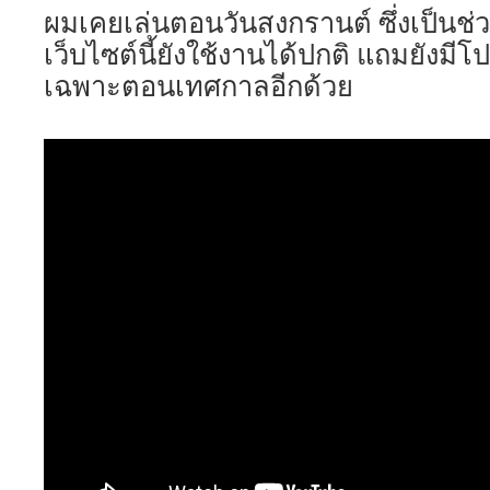
ผมเคยเล่นตอนวันสงกรานต์ ซึ่งเป็นช่วง
เว็บไซต์นี้ยังใช้งานได้ปกติ แถมยังมี
เฉพาะตอนเทศกาลอีกด้วย