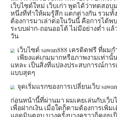
เว็บไซต์ใหม่ เว็บเก่า พูดได้ว่าทดสอบม
หนึ่งที่ทำให้ผมรู้สึก แตกต่างกัน รวมทั
ต้องการมาเล่าต่อในวันนี้ คือการได้พบก
ระบบฝาก-ถอนออโต้ ไม่มีอย่างต่ำ แล้
วัน
เว็บไซต์ sawan888 เครดิตฟรี ที่ผมกำลั
เพียงแค่เกมมากหรือภาพงามเท่านั้น
แหละ เป็นสิ่งที่แปลงประสบการณ์กา
แบบสุดๆ
จุดเริ่มแรกของการเปลี่ยนเว็บ sawa
ก่อนหน้านี้ที่ผ่านมา ผมเคยเล่นกับเว็บ
เพื่อฝากเงิน เมื่อใดก็ตามต้องการเพิ่
แอดมินตอบ บางครั้งบางคราวก็คอยเป็