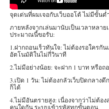
จุดเด่นที่ผมเจอกับเว็บออโต้ ไม่มีขั้นต่
ภายหลังจากเล่นมานับเป็นเวลาหลายเ
ประมาณนี้ขอรับ:
1.ฝากถอนเร็วทันใจ: ไม่ต้องรอใครกั
อัตโนมัติในไม่กี่วินาที
2.ไม่มีอย่างน้อย: จะฝาก 1 บาท หรือถ
3.เปิด 1 วัน: ไม่ต้องกลัวเว็บปิดกลา
ก็ได้
4.ไม่มีอันตรายสูง: เนื่องจากว่าไม่ต้อง
คนใดกัน ระบบเข้ารหัสทุกขั้นตอน