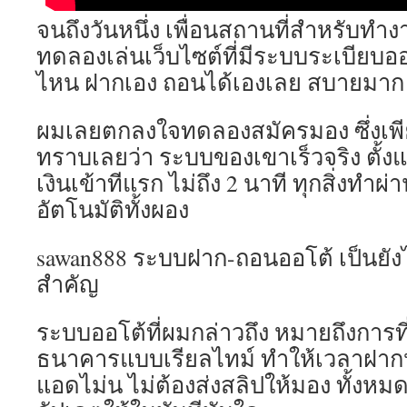
จนถึงวันหนึ่ง เพื่อนสถานที่สำหรับท
ทดลองเล่นเว็บไซต์ที่มีระบบระเบียบออ
ไหน ฝากเอง ถอนได้เองเลย สบายมาก
ผมเลยตกลงใจทดลองสมัครมอง ซึ่งเพี
ทราบเลยว่า ระบบของเขาเร็วจริง ตั้ง
เงินเข้าทีแรก ไม่ถึง 2 นาที ทุกสิ่งทำผ่
อัตโนมัติทั้งผอง
sawan888 ระบบฝาก-ถอนออโต้ เป็นยัง
สำคัญ
ระบบออโต้ที่ผมกล่าวถึง หมายถึงการที่
ธนาคารแบบเรียลไทม์ ทำให้เวลาฝากห
แอดไม่น ไม่ต้องส่งสลิปให้มอง ทั้งห