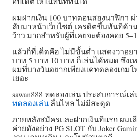
อัปเดตให้ในทันทีทันใด
ผมฝากเงิน 100 บาทตอนสองนาฬิกา 
ลับมาหน้าเว็บไซต์ เครดิตขึ้นทันทีด้านใน
ว้าว มากสำหรับผู้ที่เคยจะต้องคอย 5–10
แล้วก็ที่เด็ดคือ ไม่มีขั้นต่ำ แสดงว่าอ
บาท 5 บาท 10 บาท ก็เล่นได้หมด ซึ่งเ
ผมที่บางวันอยากเพียงแค่ทดลองเกมให
เยอะ
sawan888 ทดลองเล่น ประสบการณ์เล่
ทดลองเล่น
ลื่นไหล ไม่มีสะดุด
ภายหลังสมัครและฝากเงินทีแรก ผมเล
ค่ายดังอย่าง PG SLOT กับ Joker Gamin