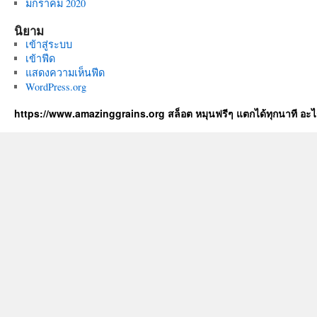
มกราคม 2020
นิยาม
เข้าสู่ระบบ
เข้าฟีด
แสดงความเห็นฟีด
WordPress.org
https://www.amazinggrains.org สล็อต หมุนฟรีๆ แตกได้ทุกนาที อะไร