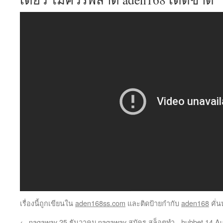
เรื่องนี้ถูกเขียนใน
aden168ss.com
และติดป้ายกำกับ
aden168
คั่น
←
nagaway 25 ธันวาคม nagaway สมัคร สล็อตทำ
hubbet 14 Aug