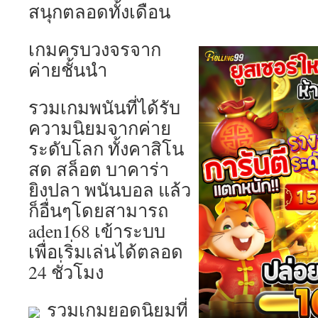
สนุกตลอดทั้งเดือน
เกมครบวงจรจาก
ค่ายชั้นนำ
รวมเกมพนันที่ได้รับ
ความนิยมจากค่าย
ระดับโลก ทั้งคาสิโน
สด สล็อต บาคาร่า
ยิงปลา พนันบอล แล้ว
ก็อื่นๆโดยสามารถ
aden168 เข้าระบบ
เพื่อเริ่มเล่นได้ตลอด
24 ชั่วโมง
รวมเกมยอดนิยมที่