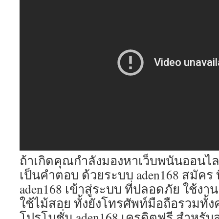
ถ้าเกิดคุณกำลังมองหาเว็บพนันออนไลน์ท
เป็นคำตอบ ด้วยระบบ aden168 สมัคร ท
aden168 เข้าสู่ระบบ ที่ปลอดภัย ใช้งาน
ใช้ไม้สอย ทั้งยังโทรศัพท์มือถือรวมทั้งค
โปรโมชั่น aden168 เครดิตฟรี สำหรับ