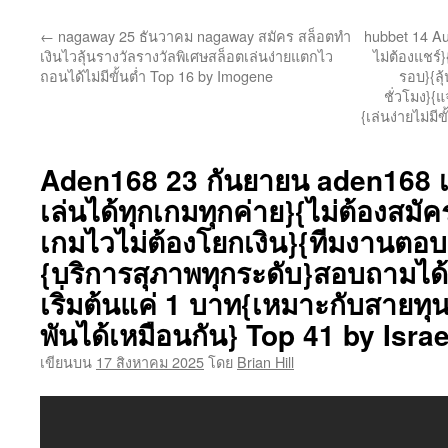
ยัง
←
nagaway 25 ธันวาคม nagaway สมัคร สล็อตทำ
hubbet 14 Aug
เนื้อหา
เงินไวลุ้นรางวัลรางวัลพิเศษสล็อตเล่นง่ายแตกไว
ไม่ต้องแชร์
ถอนได้ไม่มีขั้นต่ำ Top 16 by Imogene
รอบ}{ลุ
ชั่วโมง}{แ
{เล่นง่ายไม่ม
Aden168 23 กันยายน aden168 เข้
เล่นได้ทุกเกมทุกค่าย}{ไม่ต้องสม
เกมไวไม่ต้องโยกเงิน}{ทีมงานตอบแ
{บริการสุภาพทุกระดับ}สอบถามไ
เริ่มต้นแค่ 1 บาท{เหมาะกับสายทุ
พันได้เหมือนกัน} Top 41 by Israe
เขียนบน
17 สิงหาคม 2025
โดย
Brian Hill