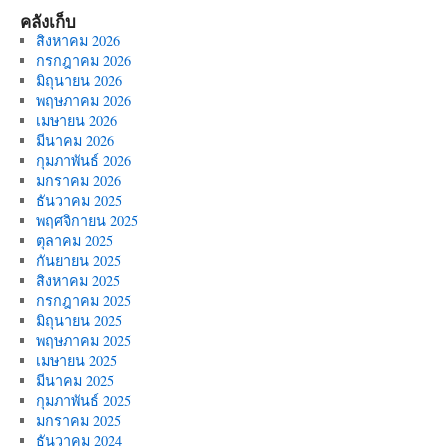
คลังเก็บ
สิงหาคม 2026
กรกฎาคม 2026
มิถุนายน 2026
พฤษภาคม 2026
เมษายน 2026
มีนาคม 2026
กุมภาพันธ์ 2026
มกราคม 2026
ธันวาคม 2025
พฤศจิกายน 2025
ตุลาคม 2025
กันยายน 2025
สิงหาคม 2025
กรกฎาคม 2025
มิถุนายน 2025
พฤษภาคม 2025
เมษายน 2025
มีนาคม 2025
กุมภาพันธ์ 2025
มกราคม 2025
ธันวาคม 2024